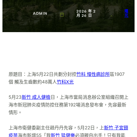
2026 年 2
曙
ADMIN
月 26 日
光
原題目：上海5月22日共劃分封控
竹科 慢性病診所
區1907
個 觸及生齒數約48萬人
竹科X光
5月23
新竹 成人健檢
日，上海市當局消息辦公室組織召開上
海市新冠肺炎疫情防控任務第192場消息發布會，先容最新
情形。
上海市衛健委副主任趙丹丹先容，5月22日，上
新竹 子宮頸
疫苗
海市新增55「我
新竹 猛健樂
必須親自出手！只有我能