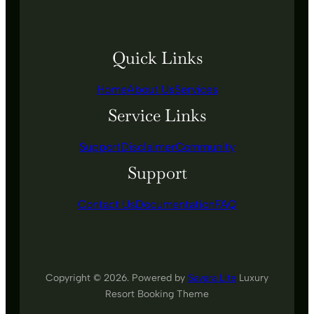
Quick Links
Home
About Us
Services
Service Links
Support
Disclaimer
Community
Support
Contact Us
Documentation
FAQ
Copyright © 2026. Powered by
Savara Lite
Luxury
Resort Booking Theme