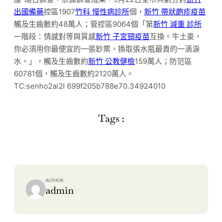
出國備藥
控區1907
竹科 慢性病診所
個，
新竹 帶狀皰疹疫苗
觸及生齒數約48萬人；管控區9064個「第
新竹 減重 診所
一階段：情感對等與質感
新竹 子宮頸疫苗
互換。牛土豪，
你必須用你最便宜的一張鈔票，換取張水瓶最貴的一滴淚
水。」，觸及生齒數約
新竹 公教健檢
159萬人；防范區
60781個，觸及生齒數約2120萬人。
TC:senho2ai2l 699f205b788e70.34924010
Tags :
AUTHOR
admin