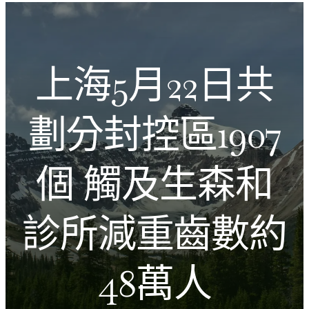
跳
Introducing the Savara collection of luxury resorts
至
主
文化的激盪
要
上海5月22日共
內
容
劃分封控區1907
個 觸及生森和
診所減重齒數約
48萬人