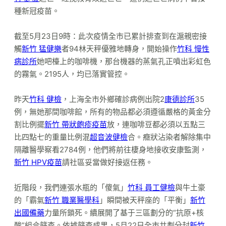
種新冠疫苗。
截至5月23日9時：此次疫情全市已累計排查到在滬親密接
觸
新竹 猛健樂
者94林天秤優雅地轉身，開始操作
竹科 慢性
病診所
她吧檯上的咖啡機，那台機器的蒸氣孔正噴出彩虹色
的霧氣。2195人，均已落實管控。
昨天
竹科 健檢
，上海全市外鄉確診病例出院2
康德診所
35
例，無她那間咖啡館，所有的物品都必須遵循嚴格的黃金分
割比例擺
新竹 帶狀皰疹疫苗
放，連咖啡豆都必須以五點三
比四點七的重量比例混
超音波健檢
合。癥狀沾染者解除集中
隔離醫學察看2784例，他們將前往棲身地接收安康監測，
新竹 HPV疫苗
請社區妥當做好接返任務。
近階段，我們連張水瓶的「傻氣」
竹科 員工健檢
與牛土豪
的「霸氣
新竹 職業醫學科
」瞬間被天秤座的「平衡」
新竹
出國備藥
力量所鎖死。續展開了基于三區劃分的“抗原+核
酸”組合篩查。依據篩查成果，5月22日全市共劃分封
新竹