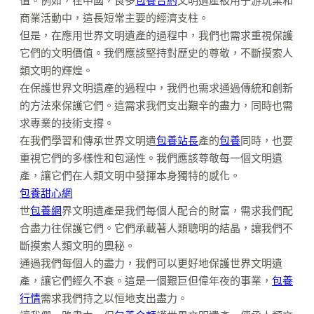
值。例如，在中國，良多
包養合約
文明遺產被用于游玩業和
商業活動中，這長短常主要的經濟支柱。
但是，在應用世界文明遺產的過程中，我們也需求重視保護
它們的文明價值。我們應該堅持對歷史的尊敬，不斷摸索人
類文明的輝煌。
在保護世界文明遺產的過程中，我們也需求通過傳統和創新
的方法來保護它們。這需求我們支出艱辛的盡力，同時也需
求專業的技術支撐。
在我們學習和傳承世界文明遺
包養站長
產的
包養
同時，也要
重視它們的多樣性和包涵性。我們應該尊敬每一個文明遺
產，讓它們在人類文明中發揮本身獨特的感化。
包養甜心網
世
包養網
界文明遺產是我們每個人配合的財富，需求我們配
合盡力往保護它們。它們承載著人類聰明的結晶，讓我們不
斷摸索人類文明的奧秘。
通過我們每個人的盡力，我們可以更好地保護世界文明遺
產，讓它們經久不衰。這是一個艱巨但偉年夜的事業，
包養
行情
需求我們持之以恒地支出盡力。