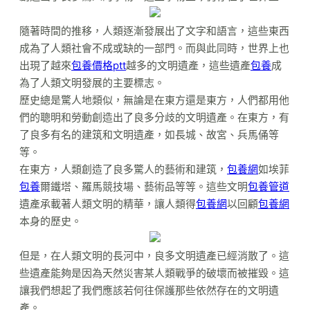
隨著時間的推移，人類逐漸發展出了文字和語言，這些東西
成為了人類社會不成或缺的一部門。而與此同時，世界上也
出現了越來
包養價格ptt
越多的文明遺產，這些遺產
包養
成
為了人類文明發展的主要標志。
歷史總是驚人地類似，無論是在東方還是東方，人們都用他
們的聰明和勞動創造出了良多分歧的文明遺產。在東方，有
了良多有名的建筑和文明遺產，如長城、故宮、兵馬俑等
等。
在東方，人類創造了良多驚人的藝術和建筑，
包養網
如埃菲
包養
爾鐵塔、羅馬競技場、藝術品等等。這些文明
包養管道
遺產承載著人類文明的精華，讓人類得
包養網
以回顧
包養網
本身的歷史。
但是，在人類文明的長河中，良多文明遺產已經消散了。這
些遺產能夠是因為天然災害某人類戰爭的破壞而被摧毀。這
讓我們想起了我們應該若何往保護那些依然存在的文明遺
產。