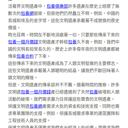
活著界文明遺產中，
包養俱樂部
許多遺產在歷史上經歷了無
數次的
包養網
變故，但是他們仍然矗立不倒。例如，中國的
長城和埃及的金字塔，這些文明遺產承載著不成替換的歷史
價值。
時光荏苒，時間在不斷地消磨著一切，只要那些傳承下來的
包養一個月價錢
文明遺產才幹經
包養
久不衰。例如，我們中
國的文明長短常長久的，歷史上許多偉年夜的文明遺產都被
傳承
包養合約
了下來。
這些傳承下來的文明遺產成為了人類文明發展的主要標志。
這些文明遺產承載著人類聰明的結晶，讓我們不斷回味著人
類文明的輝煌。
但是，文明遺產的傳承卻并不不難。隨著時間的推移，許多
文明遺
包養一個月價錢
產已經遭遇到了天然
包養
破壞和人類
活動的破壞。我們需求盡力往保護這些寶貴的文明遺產。
保護文明遺
包養網
產需求大批的資金和技術支撐，同時也需
求專業團隊的支撐。例如，保護長城需求專業的建筑團隊和
工程技術人員的支撐。
保護文明遺產不僅需求我們支出經濟上的代價，更需求我們