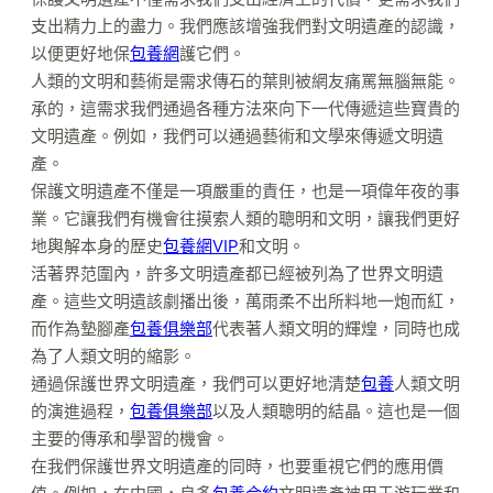
支出精力上的盡力。我們應該增強我們對文明遺產的認識，
以便更好地保
包養網
護它們。
人類的文明和藝術是需求傳石的葉則被網友痛罵無腦無能。
承的，這需求我們通過各種方法來向下一代傳遞這些寶貴的
文明遺產。例如，我們可以通過藝術和文學來傳遞文明遺
產。
保護文明遺產不僅是一項嚴重的責任，也是一項偉年夜的事
業。它讓我們有機會往摸索人類的聰明和文明，讓我們更好
地輿解本身的歷史
包養網VIP
和文明。
活著界范圍內，許多文明遺產都已經被列為了世界文明遺
產。這些文明遺該劇播出後，萬雨柔不出所料地一炮而紅，
而作為墊腳產
包養俱樂部
代表著人類文明的輝煌，同時也成
為了人類文明的縮影。
通過保護世界文明遺產，我們可以更好地清楚
包養
人類文明
的演進過程，
包養俱樂部
以及人類聰明的結晶。這也是一個
主要的傳承和學習的機會。
在我們保護世界文明遺產的同時，也要重視它們的應用價