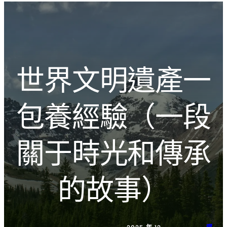
跳
Introducing the Savara collection of luxury resorts
至
主
文化的激盪
要
內
世界文明遺產一
容
包養經驗（一段
關于時光和傳承
的故事）