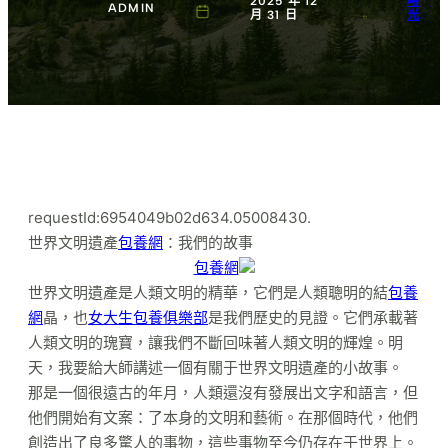
2025 年 12
曙
ADMIN
月 31 日
光
requestId:6954049b02d634.05008430.
世界文明遺產
包養網
：我們的故事
包養網
世界文明遺產是人類文明的精華，它們是人類聰明的結
包養
網
晶，也
女大生包養俱樂部
是我們歷史的見證。它們承載著
人類文明的瑰寶，讓我們不斷回味著人類文明的輝煌。明
天，我要給大師講述一個有關于世界文明遺產的小故事。
那是一個很遠古的年月，人類還沒有發展出文字和語言，但
他們開始有文案：了本身的文明和藝術。在那個時代，他們
創造出了良多驚人的事物，這些事物至今仍存在于世界上。