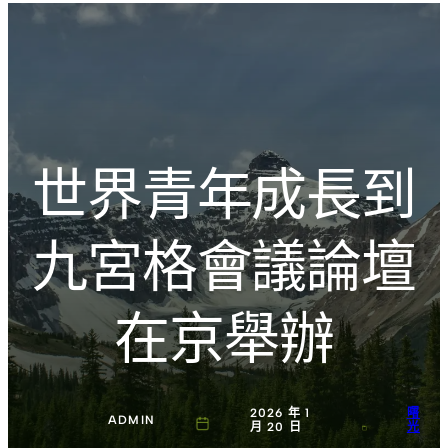
跳
Introducing the Savara collection of luxury resorts
至
主
文化的激盪
要
內
容
世界青年成長到
九宮格會議論壇
在京舉辦
2026 年 1
曙
ADMIN
月 20 日
光