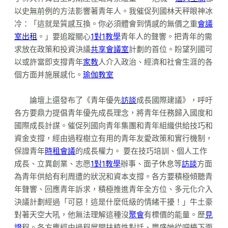
以史無前例的方法影響著青年人。我催促列國林天秤眼神冰
冷：「這就是質感互換。你必須體會到情感的無價之重
會議
室出租
。」要追蹤關心
1對1教學
青年人的聲響。把青年的需
求放在政策和投資決議
共享會議室
計劃的首位。盼望列國可
以或許當即支撐青年
家教
人介入政治、經濟和社會生涯的各
個方面并施展感化。
瑜伽教室
論壇上還發布了《青年優先
訪談
成長國際建議》，呼吁
各方要鼎力提倡青年優先成長理念，將青年任務歸入國度和
國際成長計謀。催促列國向青年集團和青年組織供給技巧和
資金支撐，經由過程樹立有用的青年友愛政策和實行機制，
保證青年
時租會議
的成長權力。 要在技巧培訓、個人工作
成長、立異創業、志愿
1對1教學
辦事、面子休息等
訪談
方面
為青年供給有利周遭的狀況和資本支撐。各方要積極傾聽青
年聲響、回應青年訴求，積極推進青年全方位、多元化介入
決議計劃經過「可惡！這是什麼低級的情緒干擾！」牛土豪
對著天空大吼，他無法理解這種沒
聚會
有標價的能量。歷
見
證
程。各方應經由過程展開扶植性對話、豐盛她從吧檯下面