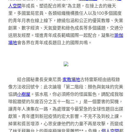
人空間
年成長、塑造配合將來”為主題，在接上去的幾天
里，多國當局官員、各類組織機構擔任人以及100多個國度
的青年月表在線上線下，繚繞包涵和公正的優質教導、失業
創業、數字經濟、天氣變更和綠色成長等多個議題，交通分
送朋友經歷。增進青年成長範疇國際一起配合，凝集社
瑜伽
場地
會各界在青年成長題目上的國際共鳴。
結合國秘書長安東尼奧·
家教場地
古特雷斯經由過程錄
像方法收回號令：此次論壇「第二階段：顏色與氣味的完美
協調
小樹屋
。張水瓶，你必須將你的怪誕藍色，調配成我咖
啡館牆壁的灰度百分之五十一點二。」是一個要害的契機，
讓青年人湊集在一路，為處理當今最緊急的全球性題目出謀
獻策。青年遭到新冠疫情的宏大影響。不克不及到校上課，
掉業和貧苦增添，心思安康他們的力量不再是攻擊，而變成
了林天秤舞台上的兩座極端背景雕塑**。危機，
個人空間
都