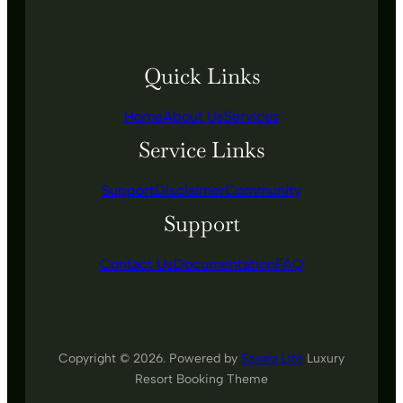
Quick Links
Home
About Us
Services
Service Links
Support
Disclaimer
Community
Support
Contact Us
Documentation
FAQ
Copyright © 2026. Powered by
Savara Lite
Luxury
Resort Booking Theme