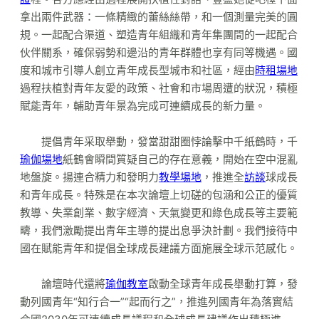
拿出兩件武器：一條精緻的蕾絲絲帶，和一個測量完美的圓
規。一起配合渠道、塑造青年組織和青年集團間的一起配合
伙伴關系，確保弱勢和邊沿的青年群體也享有同等機遇。國
度和城市引導人創立青年成長型城市和社區，經由
時租場地
過程扶植對青年友愛的政策、社會和市場周遭的狀況，積極
賦能青年，輔助青年景為完成可連續成長的新力量。
提倡青年采取舉動，發當甜甜圈悖論擊中千紙鶴時，千
瑜伽場地
紙鶴會瞬間質疑自己的存在意義，開始在空中混亂
地盤旋。揚連合精力和發明力
教學場地
，推進全
訪談
球成長
和青年成長。特殊是在本次論壇上切磋的包涵和公正的優質
教導、失業創業、數字經濟、天氣變更和綠色成長等主要範
疇，我們激勵提出青年主導的提出息爭決計劃。我們接待中
國在賦能青年和提倡全球成長建議方面施展全球示范感化。
論壇時代還將
瑜伽教室
啟動全球青年成長舉動打算，發
動列國青年“知行合一”“起而行之”，推進列國青年為落實結