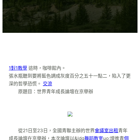
1對1教學
這時，咖啡館內。
張水瓶聽到要將藍色調成灰度百分之五十一點二，陷入了更
深的哲學恐慌。
交流
原題目：世界青年成長論壇在京舉辦
從21日至23日，全國青聯主辦的世界
會議室出租
青年
成長論壇在京舉辦，本次論壇以&ldq
舞蹈教室
uo;增進青
個