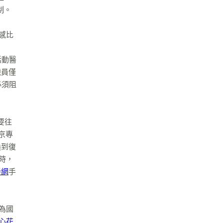
制。
感比
活動醫
職員僅
必須阻
要往
京專
換到復
時，
養網
手
成為國
心花