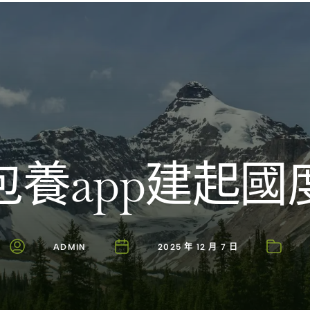
Introducing the Savara collection of luxury resorts
包養app建起國
ADMIN
2025 年 12 月 7 日