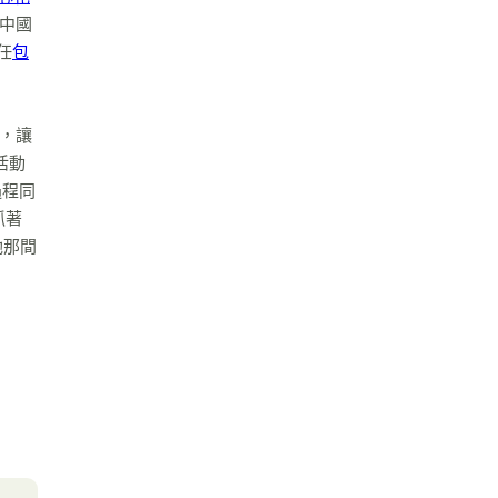
“中國
任
包
劃，讓
活動
過程同
抓著
她那間