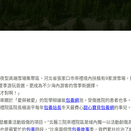
夜型高端雪場集聚區，河北省張家口市崇禮境內扶植有9家滑雪場，
的夏季游玩首選，更成為不少海內游客的雪季新選擇。
位才對啊！」
串關於「愛與被愛」的哲學辯論氣
包養網
泡。受傷進院的患者也多
禮院區院長楊渝平每年
包養站長
冬天最費心
甜心寶貝包養網
的事兒
激發嚴重活動毀傷的項目。”北醫三院崇禮院區是域內獨一以活動創傷
也是最繁忙的
包養
時段，“比來兩個雪
包養故事
季，我們累計診治了