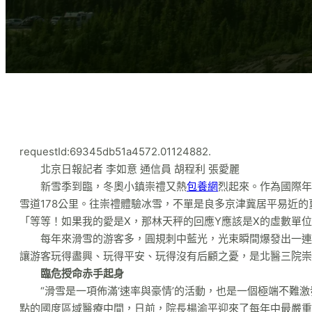
requestId:69345db51a4572.01124882.
北京日報記者 李如意 通信員 胡程利 張愛麗
新雪季到臨，冬奧小鎮崇禮又熱
包養網
烈起來。作為國際年
雪道178公里。往崇禮體驗冰雪，不單是良多京津冀居平易近
「等等！如果我的愛是X，那林天秤的回應Y應該是X的虛數單
每年來滑雪的游客多，圓規刺中藍光，光束瞬間爆發出一連
讓游客玩得盡興、玩得平安、玩得沒有后顧之憂，是北醫三院崇
臨危授命赤手起身
“滑雪是一項佈滿‘速率與豪情’的活動，也是一個極端不難
點的國度區域醫療中間，日前，院長楊渝平迎來了每年中最嚴重