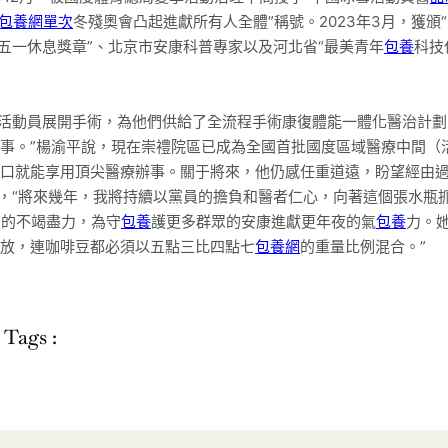
包養網單次
冬殘奧會凸起進獻所有人全體”稱號。2023年3月，獲頒
五一休息獎章”、北京市安康科普專家以及河北省“最美青年
包養
科技
百名活動員展開手術，為他們供給了全流程手術康復體能一體化醫治計
事。”楊渝平說，現在崇禮院區已成為全國首批國度區域醫療中間（
口就能享用頂尖醫療辦事。關于將來，他仍感任重道遠，盼望經由
地，“將來幾年，我將持續以黨員的擔負和醫者仁心，向著這個張水瓶
目的不竭盡力，為守
包養
護更多群眾的安康進獻更年夜的氣
包養
力。
放，連咖啡豆都必須以五點三比四點七
包養網
的重量比例混合。”
Tags :