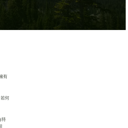
擁有
。若何
。
為特
超