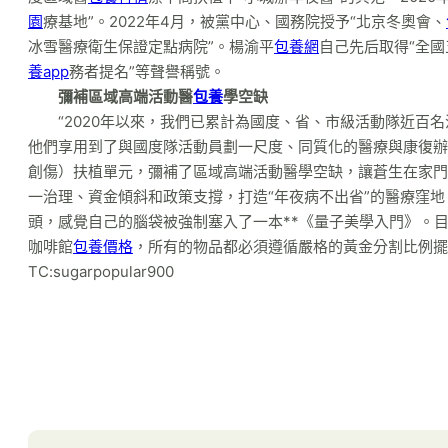
園
療基地”。2022年4月，被黨中心、國務院授予“北京冬奧會、
冰雪醫療衛生保證定點病院”。楊渝平
包養網
自己先后取得“全國
養app
務者提名”等聲譽稱號。
彌補區域高端活動醫
包養
學空缺
“2020年以來，我們已累計為國度、省、市級活動隊近
他們享用到了與國度隊活動員劃一尺度、同質化的醫療與康復辦
創傷）扶植單元，彌補了區域高端活動醫學空缺，讓蒼生在家門
一治理、資金傾斜和政策支撐，打造“年夜病不出省”的醫療窪
頭，感覺自己的腦袋被強制塞入了一本**《量子美學入門》。
咖啡館
包養價格
，所有的物品都必須遵循嚴格的黃金分割比例擺
TC:sugarpopular900