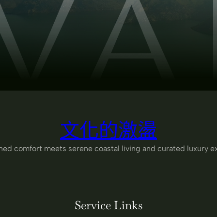
文化的激盪
ned comfort meets serene coastal living and curated luxury e
Service Links