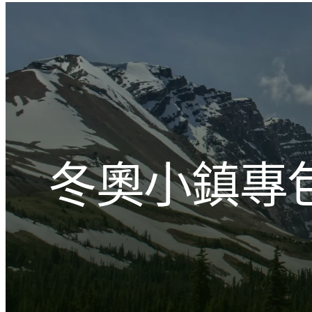
跳
至
主
文化的激盪
要
內
容
冬奧小鎮專