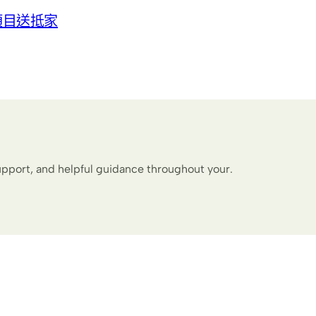
項目送抵家
upport, and helpful guidance throughout your.