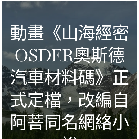
跳
Introducing the Savara collection of luxury resorts
至
主
文化的激盪
動畫《山海經密
要
內
容
OSDER奧斯德
汽車材料碼》正
式定檔，改編自
阿菩同名網絡小