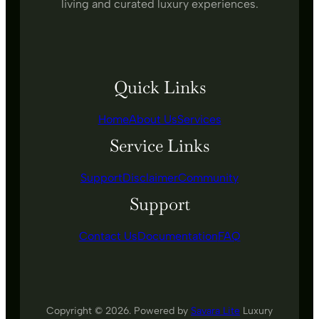
living and curated luxury experiences.
Quick Links
Home
About Us
Services
Service Links
Support
Disclaimer
Community
Support
Contact Us
Documentation
FAQ
Copyright © 2026. Powered by
Savara Lite
Luxury