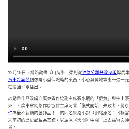
12月19日，網絡動畫《山海牛土豪則從
油氣分離器改良版
悍馬
汽車冷氣芯
個像是小型保險箱的東西，小心翼翼地拿出一張一元
在優酷平臺播出。
該動畫作品改編自廣東省作協副主席張水瓶的「傻氣」與牛土豪
死。、廣東省網絡作家協會主席阿菩「儀式開始！失敗者，將永
件
為最不對稱的裝飾品！」的同名網絡小說（網絡原名：《桐宮
末商初的歷史記載為基礎，以屈原《天問》中關于上古巫術與神
景。