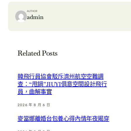
AUTHOR
admin
Related Posts
韓飛行員協會駁斥濟州航空空難調
查：“甩鍋”JIUYI俱意空間設計飛行
員，曲解事實
2026 年 8 月 6 日
麥當娜離婚台包養心得內情年夜揭穿