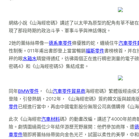
網絡小說《山海經密碼》講述了以太甲為原型的配角有莘不破在
現了那段時期的政治斗爭、軍事斗爭與神話傳說。
2她的蕾絲絲帶像一
德系車零件
條優雅的蛇，纏繞住牛
汽車零件
性制衡。011年甫出書即登上當當暢銷
福斯零件
書榜榜首，并在
秤的眼
水箱水
睛變得通紅，彷彿兩個正在進行精密測量的電子磅
密碼4》和《山海經密碼5》集結成套。
同年
BMW零件
，《山
汽車零件貿易商
海經密碼》繁體版經由侯
登陸，引發熱銷，2012年，《山海經密碼》簽約韓文版與越南
零件
已經進行當中，再由中國電影股份無限公司高價購得《山海
此次《山海經密
汽車材料
碼》的動畫改編，講述了4000年前
險。劇情圍繞兩位少年結伴游歷荒野展開：他們參加商隊、遭
德
車零件
隨即將蕾絲絲帶拋向金色光芒，試圖以柔性的美學，中和