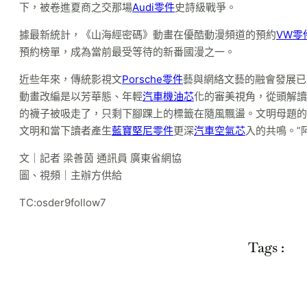
下，被卷進夏商之交那場
Audi零件
史詩級戰爭。
據最新統計，《山海經密碼》動畫在優酷動漫頻道的預約
VW零
預約榜單，成為當前最受等待的新番國漫之一。
近些年來，傳統影視文
Porsche零件
藝與網絡文藝的融會發展已
動畫改編是以芳華態、年輕
汽車機油芯
化的審美視角，從頭解讀
的襪子被吸走了，只剩下腳踝上的標籤在隨風飄盪。文明母題的
文明和當下讀者產生
藍寶堅尼零件
更深
汽車空氣芯
入的共鳴。”
文｜記者 梁善茵 通訊員 廣東省網協
圖、視頻｜主辦方供給
TC:osder9follow7
Tags :