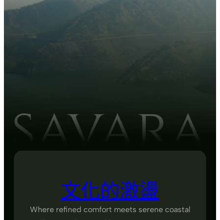
文化的激盪
Where refined comfort meets serene coastal