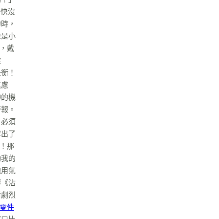
器快沒
勺時，
像是小
直，戴
離
失衡！
焦慮
罐的機
警報。
！必須
露出了
生！那
動我的
他用氣
傳《沾
盾劇烈
零件