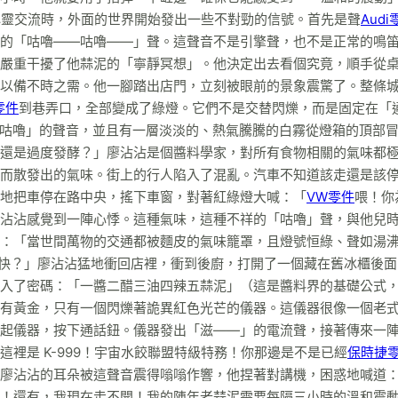
心靈交流時，外面的世界開始發出一些不對勁的信號。首先是聲
Audi
的「咕嚕——咕嚕——」聲。這聲音不是引擎聲，也不是正常的鳴
嚴重干擾了他蒜泥的「寧靜冥想」。他決定出去看個究竟，順手從
以備不時之需。他一腳踏出店門，立刻被眼前的景象震驚了。整條
零件
到巷弄口，全部變成了綠燈。它們不是交替閃爍，而是固定在「
咕嚕」的聲音，並且有一層淡淡的、熱氣騰騰的白霧從燈箱的頂部
還是過度發酵？」廖沾沾是個醬料學家，對所有食物相關的氣味都
而散發出的氣味。街上的行人陷入了混亂。汽車不知道該走還是該
地把車停在路中央，搖下車窗，對著紅綠燈大喊：「
VW零件
喂！你
沾沾感覺到一陣心悸。這種氣味，這種不祥的「咕嚕」聲，與他兒
：「當世間萬物的交通都被麵皮的氣味籠罩，且燈號恒綠、聲如湯
快？」廖沾沾猛地衝回店裡，衝到後廚，打開了一個藏在舊冰櫃後面
入了密碼：「一醬二醋三油四辣五蒜泥」（這是醬料界的基礎公式
有黃金，只有一個閃爍著詭異紅色光芒的儀器。這儀器很像一個老
起儀器，按下通話鈕。儀器發出「滋——」的電流聲，接著傳來一
裡是 K-999！宇宙水餃聯盟特級特務！你那邊是不是已經
保時捷
廖沾沾的耳朵被這聲音震得嗡嗡作響，他捏著對講機，困惑地喊道
！還有，我現在走不開！我的陳年老蒜泥需要每隔三小時的溫和震