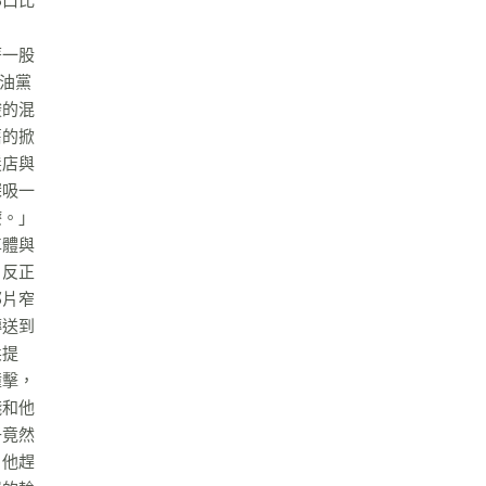
那口比
著一股
醬油黨
酸的混
舊的掀
髮店與
深吸一
療。」
車體與
，反正
那片窄
傳送到
柔提
撞擊，
殘和他
子竟然
。他趕