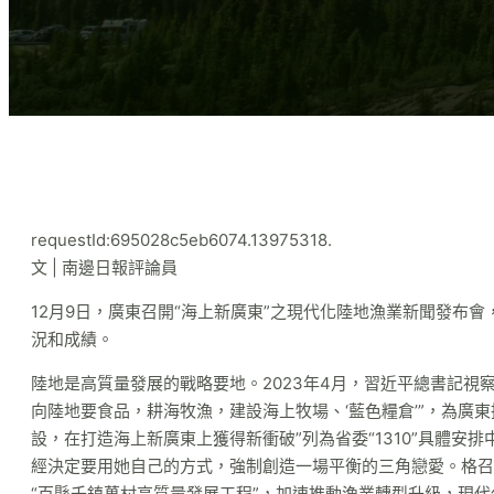
requestId:695028c5eb6074.13975318.
文 | 南邊日報評論員
12月9日，廣東召開“海上新廣東”之現代化陸地漁業新聞發布
況和成績。
陸地是高質量發展的戰略要地。2023年4月，習近平總書記視
向陸地要食品，耕海牧漁，建設海上牧場、‘藍色糧倉’”，為廣
設，在打造海上新廣東上獲得新衝破”列為省委“1310”具體安
經決定要用她自己的方式，強制創造一場平衡的三角戀愛。格召
“百縣千鎮萬村高質量發展工程”，加速推動漁業轉型升級，現