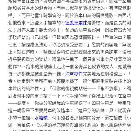
緊從車窗探出頭，發現周圍不再是熟悉的城市街道，而是一望無
胎和劣質香水的混合物，而重力似乎是隨機變化的，有時感覺很
叭」，而是他童年時學會的、關於泊車口訣的魔性兒歌。四面八
朝他衝來。這些人手裡拿的不
德系車零件
是警棍，而是長長的測
法！斜停入庫！罪大惡極！」領頭的泊車警察用一個擴音器大喊
手殘趕緊為自己辯解，但聲音因為恐懼而顫抖。「垂直泊車？那
七度！按照維度法則，你必須接受懲罰！」懲罰的內容是：無限
止。就在這時，一輛像是從科幻電影裡開出來的黑色跑車，優雅
近乎蔑視重力的姿態，精準地停進了一個只有它車身尺寸寬度的
動作**。跑車的駕駛座上走出一個全身黑色皮衣的女人，她戴
每一步都像是被測量過一樣，
汽車零件
完美地落在網格線上。「
音。她走到何手殘面前，輕蔑地掃了一眼他那輛垂直貼在牆上的
車維度的純粹性。」「但你的後視鏡貼紙——『永不放棄』，讓
對著何手殘的車子按了一下。何手殘的車子從牆上脫落，在空中
——零度。「你被分配給我的泊車學徒了。如果泊車是一種宗教
邊一輛像是巨型嬰兒車的改造車：「這是你的訓練工具，從現在
小的車位裡。
水箱精
」何手殘看著那輛閃閃發光、還在播放《小
頭一百萬倍。《失控的星座運勢與單戀狂想曲》張水瓶從他那張