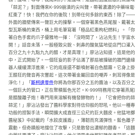
「蒜泥？」對面傳來K-999崩潰的尖叫聲，帶著濃濃的中藥味
紅棗了！快！我們在你的後院！別帶任何多餘的東西！除了——
外面的牆壁傳來一聲巨大的撞擊。一個穿著黑色燕尾服、戴著太
型瓦斯桶的東西，桶上用毛筆寫著「極品紅棗枸杞燃料」。「你怎
著白色手套的爪子優雅地一揮：「沒時間了，沾沾先生！宇宙水
開！」話音未落，一股極致尖銳、刺鼻的酸氣猛地從店門口灌入
百分之九十九點九九的醋，才是真理！」廖沾沾知道，這是他的
中，正式開始了。一個狂妄的影子佔滿了那扇被撞破的牆門邊緣
器人緩緩漂浮進來，它的底座還不斷噴射著白色醋霧。它身上掛
王醋狂的聲音再次響起，這次帶著金屬回音的嘲弄，刺耳得像是
淨化！」「
斯柯達零件
你將為你那百分之五的醬油，以及百分之
一個巨大的管口，正在聚積藍色光芒。K-999特務用它穿著燕
是醋酸離子炮！專門用來溶解有機發酵物的！」「它會把你的蒜
蒜泥！」廖沾沾發出了醬料學家對待信仰般的怒吼。他以一種專
功般的捏製手法，瞬間擴大成直徑三公尺的巨大麵皮。他猛地擲
醬秘笈》中記載的「水餃皮護盾」，薄韌而充滿彈性。藍色離子
震動，但奇蹟般地擋住了攻擊，只是散發出濃郁的麵香。「這麵皮