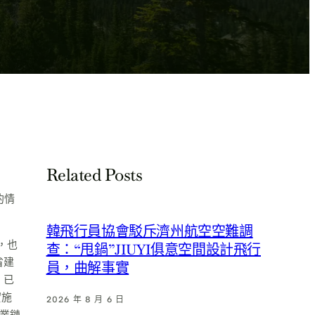
Related Posts
的情
韓飛行員協會駁斥濟州航空空難調
，也
查：“甩鍋”JIUYI俱意空間設計飛行
省建
員，曲解事實
，已
實施
2026 年 8 月 6 日
業鏈