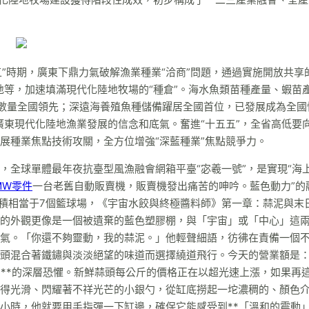
五”時期，廣東下鼎力氣破解漁業種業“洽商”問題，通過實施開放共享
地等，加速填滿現代化陸地牧場的“種倉”。海水魚類苗種產量、蝦苗
，數量全國領先；深遠海養殖魚種儲備躍居全國首位，已發展成為全國
廣東現代化陸地漁業發展的信念和底氣。奮進“十五五”，全省高低要
展種業焦點技術攻關，全方位增強“深藍種業”焦點競爭力。
，全球單體最年夜抗臺型風漁融會網箱平臺“宓羲一號”，是實現“海
MW零件
一台老舊自動販賣機，販賣機發出痛苦的呻吟。藍色動力”的
面積相當于7個籃球場，《宇宙水餃與終極醬料師》第一章：蒜泥與末
的外觀更像是一個被遺棄的藍色塑膠棚，與「宇宙」或「中心」這
氣。「你還不夠靈動，我的蒜泥。」他輕聲細語，彷彿在責備一個
頭混合著鐵鏽與淡淡絕望的味道而選擇繞道飛行。今天的營業額是
」**的深層恐懼。新鮮蒜頭每公斤的價格正在以超光速上漲，如果再
得光滑、閃耀著不祥光芒的小銀勺，從缸底撈起一坨濃稠的、顏色
小時，他就要用手指彈一下缸邊，確保它能感受到**「溫和的震動