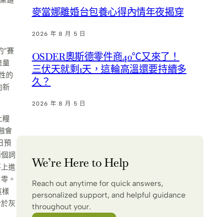
麥當娜離婚台包養心得內情年夜揭穿
2026 年 8 月 5 日
的“賽
OSDER奧斯德零件商40℃又來了！
產量
三伏天就剩1天，這輪高溫還要持續多
性的
久？
向新
2026 年 8 月 5 日
上糧
融會
日預
兩個詞
We’re Here to Help
不上進
：零。
Reach out anytime for quick answers,
這樣
personalized support, and helpful guidance
介於灰
throughout your.
」