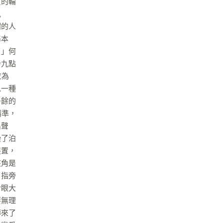
買的輪
叭
帽的人
基本
！」何
十九點
泣為
以一種
多餘的
精準，
出聲
染了泊
裝置，
夾角是
了指旁
針眼大
要無理
傳來了