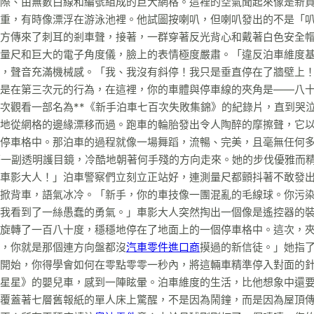
際、由無數白線和編號組成的巨大網格。這裡的空氣聞起來像是新
重，有時像漂浮在游泳池裡。他試圖按喇叭，但喇叭發出的不是「
方傳來了刺耳的剎車聲，接著，一群穿著反光背心和戴著白色安全
量尺和巨大的電子角度儀，臉上的表情極度嚴肅。「違反泊車維度
，聲音充滿機械感。「我、我沒有斜停！我只是垂直停在了牆壁上
是在第三次元的行為，在這裡，你的車體與停車線的夾角是——八
次觀看一部名為**《新手泊車七百次失敗集錦》的紀錄片，直到哭
地從網格的邊緣漂移而過。跑車的輪胎發出令人陶醉的摩擦聲，它
停車格中。那泊車的過程就像一場舞蹈，流暢、完美，且毫無任何
著一副透明護目鏡，冷酷地朝著何手殘的方向走來。她的步伐優雅而
車影大人！」泊車警察們立刻立正站好，連測量尺都顫抖著不敢發
掀背車，語氣冰冷。「新手，你的車技像一團混亂的毛線球。你污
我看到了一絲愚蠢的勇氣。」車影大人突然掏出一個像是遙控器的
旋轉了一百八十度，穩穩地停在了地面上的一個停車格中。這次，
，你就是那個連方向盤都沒
汽車零件進口商
摸過的新信徒。」她指
開始，你得學會如何在零點零零一秒內，將這輛車精準停入對面的
星星》的嬰兒車，感到一陣眩暈。泊車維度的生活，比他想象中還
覆蓋著七層舊報紙的單人床上驚醒，不是因為鬧鐘，而是因為屋頂