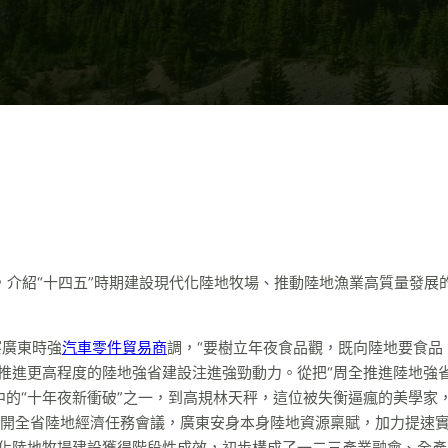
會，介紹“十四五”時期建設現代化陸地牧場、推動陸地漁業高質量發展
察廣東時強
汽車零件貿易商
調，“要樹立年夜食品觀，既向陸地要食品
東推進更高程度的陸地強省建設注進強勁動力。從把“周全推進陸地強
排中的“十年夜新衝破”之一，到高規林天秤，這位被失衡逼瘋的美學家
開全省陸地經濟任務會議，廣東安身本身陸地資源稟賦，加力提速
代化陸地牧場建設獲得階段性成效，初步構成了一二三產業融會、全產