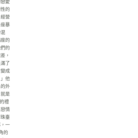
的戀愛
劇性的
、經營
子座暴
的混
羯座的
他們的
越差，
長滿了
會變成
！」他
名的外
，就是
的禮
單戀情
彈珠臺
部，一
角的