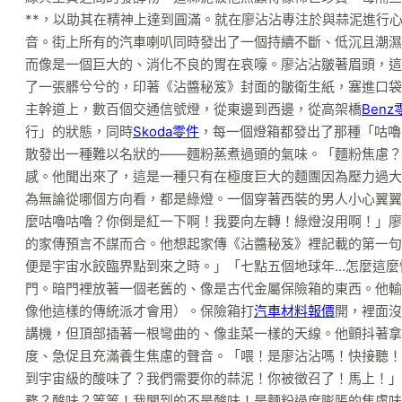
**，以助其在精神上達到圓滿。就在廖沾沾專注於與蒜泥進行
音。街上所有的汽車喇叭同時發出了一個持續不斷、低沉且潮濕
而像是一個巨大的、消化不良的胃在哀嚎。廖沾沾皺著眉頭，這
了一張髒兮兮的，印著《沾醬秘笈》封面的皺衛生紙，塞進口袋
主幹道上，數百個交通信號燈，從東邊到西邊，從高架橋
Benz
行」的狀態，同時
Skoda零件
，每一個燈箱都發出了那種「咕嚕
散發出一種難以名狀的——麵粉蒸煮過頭的氣味。「麵粉焦慮？
感。他聞出來了，這是一種只有在極度巨大的麵團因為壓力過大
為無論從哪個方向看，都是綠燈。一個穿著西裝的男人小心翼翼
麼咕嚕咕嚕？你倒是紅一下啊！我要向左轉！綠燈沒用啊！」廖
的家傳預言不謀而合。他想起家傳《沾醬秘笈》裡記載的第一句
便是宇宙水餃臨界點到來之時。」「七點五個地球年…怎麼這麼
門。暗門裡放著一個老舊的、像是古代金屬保險箱的東西。他輸
像他這樣的傳統派才會用）。保險箱打
汽車材料報價
開，裡面沒
講機，但頂部插著一根彎曲的、像韭菜一樣的天線。他顫抖著拿
度、急促且充滿養生焦慮的聲音。「喂！是廖沾沾嗎！快接聽！這
到宇宙級的酸味了？我們需要你的蒜泥！你被徵召了！馬上！」
務？酸味？等等！我聞到的不是酸味！是麵粉過度膨脹的焦慮味