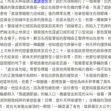
正！所有天秤座請注
奧迪零件
意！由於月球剛剛打了一個噴嚏，您
播員的聲音聽起來像是一個正在經歷中年危機的雙子座，充滿了戲
患有「星座預報壓力症候群」後的標準反應。他單戀著住在隔壁棟
從黃金分割線中走出來的藝術品。而張水瓶的人生，則像一團被獅
去。整座城市已經因為這個突如其來的「超級修正」而陷入了荒謬
們無法停止地哭泣，導致城市低窪處已經形成了小型潟湖。那些摩
失去襪子」的指令。數百名西裝筆挺的摩羯座正整齊地站在原地，
喃自語，感到胃部一陣翻騰，他知道這代表著什麼。林天秤的運勢
上次林天秤的戀愛運勢跌至百分之二十，張水瓶就發現他的廚房裡
今天結束前，將林天秤的運勢至少提升到零。否則，他那份單戀就
甜甜圈的地下室，那裡放著他的秘密武器。「我需要星象學輔助儀
、「處女座勿碰」等警告標籤。這是他用廢棄的唱片機和一個不知
力的正面情緒作為燃料，來抵抗那負面的運勢波。「水瓶座的優勢
絕望地低吼。他看了一眼腳邊。那裡放著一個他為林天秤準備了兩年
樂盒。他從未送出，因為害怕被拒絕。這份害怕，就是純度最高的
輪都倒入「情感調節器」的輸入口。機器發出刺耳的尖叫，接著，
測到極致純粹的單戀能量！目標：提升天秤座運勢！」在機器的頂
而，就在光束衝出屋頂的一瞬間，一輛塗滿了金色、裝飾著巨大公牛