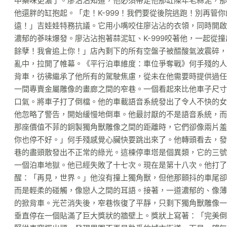
中藥味更濃了。廖沾沾知道，他必須帶走他那缸陳年老蒜泥，那
他還胖的缸抱起。「走！K-999！我們要從後院逃跑！別再管
遠！」吉娃娃特務抗議。它用小嘴咬住廖沾沾的衣領，同時開啟
濃郁的蔘味爆發。廖沾沾抱著蒜泥缸、K-999咬著他，一起從
餘孽！我會追上你！」店內剩下的所有空盤子被醋酸氣波震碎，
亂中，拉開了帷幕。《平行泊車維度：車位爭奪戰》何手殘的人
背車，彷彿繼承了他所有的駕駛焦慮，從未在他需要時提供過任
一間專賣金屬雕像的畫廊之間的窄巷。一個看起來比他車子尺寸
口氣。將車子打了倒檔。他的車載語音系統發出了令人不快的女
他忽略了警告，開始緩慢地倒車。他最討厭的不是語音系統，而
那座價值不菲的銅製獨角獸雕像之間的距離時，它們卻像兩片羞
你也停不好。」何手殘感覺心臟快要跳出來了。他轉頭看去，發
巷的盡頭散發出不正常的綠光。這棟停車塔是個異類，它的三號
一個泊車地獄。他已經失敗了十七次。現在是第十八次。他打了
醒：「再見，世界。」他沒有撞上獨角獸，但他那顫抖的車尾卻
而是輕柔的碰觸，像戀人之間的耳語。接著，一道濃郁的、像薄
的掀背車。光芒消失後，窄巷恢復了平靜，只剩下獨角獸雕像一
垂直停在一個貼滿了巨大獎狀的牆壁上。獎狀上寫著：「完美倒