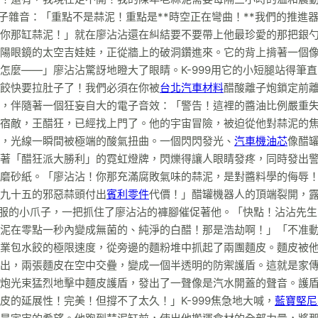
電子雜音：「重點不是蒜泥！重點是**時空正在彎曲！**我們的推進
你那缸蒜泥！」就在廖沾沾還在糾結要不要帶上他最珍愛的那把銀
陽眼鏡的太空吉娃娃，正從牆上的破洞鑽進來。它的背上揹著一個
麼——」廖沾沾驚訝地瞪大了眼睛。K-999用它的小短腿站得筆
餃快要拉肚子了！我們必須在你被
台北汽車材料
醋酸離子炮鎖定前
，伴隨著一個狂妄自大的電子音效：「警告！這裡的醬油比例嚴重
宿敵，王醋狂，已經找上門了。他的宇宙冒險，被迫從他對蒜泥的
，光線一瞬間被極端的酸氣扭曲。一個閃閃發光、
汽車機油芯
像醋
著「醋狂派大勝利」的霓虹燈牌，閃爍得讓人眼睛發疼，同時發出
磨砂紙。「廖沾沾！你那充滿腐敗氣味的蒜泥，是對醬料學的侮辱
九十五的邪惡蒜頭付出
賓利零件
代價！」醋罐機器人的頂端裂開，
尾服的小爪子，一把抓住了廖沾沾的褲腳催促著他。「快點！沾沾先
泥在零點一秒內變成無菌的、純淨的白醋！那是浩劫啊！」「不准
業包水餃的極限速度，從旁邊的麵粉堆中抓起了兩團麵皮。麵皮被
出，兩張麵皮在空中交疊，變成一個半透明的防禦護盾。這就是家
炮光束猛烈地擊中麵皮護盾，發出了一聲像是汽水開蓋的聲音。護
的延展性！完美！但撐不了太久！」K-999焦急地大喊，
藍寶堅尼