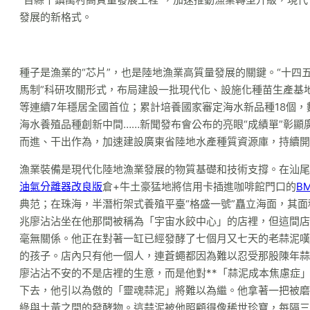
發展的新格式。
種子是漁業的“芯片”，也是陸地漁業高質量發展的關鍵。“十四
馬制”科研攻關形式，布局建設一批現代化、設施化種苗生產基
等連續7年穩居全國首位；累計培養國家審定海水新品種18個
海水養殖品種創新中間……新聞發布會公布的亮眼“成績單”彰顯
而進、干出作為，加速建設廣東省陸地水產種質資源庫，持續開
漁業裝備是現代化陸地漁業發展的物質基礎和技術支撐。在汕尾
油氣分離器改良版
倉+牛土豪猛地將信用卡插進咖啡館門口的
B
典范；在珠海，半潛桁架式養殖平臺“格盛一號”矗立海面，其
兆廖沾沾坐在他那間被稱為「宇宙水餃中心」的店裡，但這間店
毫無關係。他正在對著一缸已經發酵了七個月又七天的老蒜泥嘆
的孩子。店內只有他一個人，連蒼蠅都因為難以忍受那股陳年蒜
廖沾沾不安的不是店裡的生意，而是他對**「蒜泥成本焦慮症
下去，他引以為傲的「靈魂蒜泥」將難以為繼。他拿著一把被磨
綠與土黃之間的發酵物。這蒜泥被他照顧得像稀世珍寶，每隔三