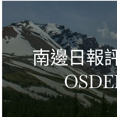
跳
至
主
文化的激盪
要
內
容
南邊日報
OSD