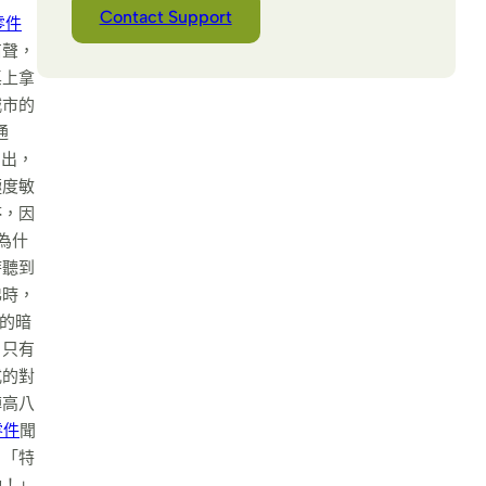
Contact Support
零件
笛聲，
桌上拿
城市的
通
冒出，
極度敏
停，因
為什
時聽到
沸時，
的暗
，只有
式的對
陣高八
零件
聞
：「特
動！」