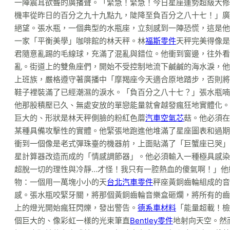
一陣震耳欲聾的廣播聲。「緊急！緊急！今日星座運勢超級大修
機率從昨日的百分之九十九點九，陡降至負百分之八十七！」廣
絕望。張水瓶，一個典型的水瓶座，立刻感到一陣恐慌，這是他
一家「平衡美學」咖啡館的林天秤。林
福斯零件
天秤完美得像是
君隨意亂踢的毛線球，充滿了混亂與錯位。他衝到窗邊，往外看
亂。街道上的雙魚座們，開始不受控制地流下鹹鹹的海水淚，他
上班族，嚴格遵守著廣播中「摩羯座今天適合原地踏步，否則將
鞋子裡裝滿了已經潮濕的淚水。「負百分之八十七？」張水瓶喃
他那股積壓已久、無處安放的單戀能量就會越發瘋狂地實體化。
巨大的、形狀是林天秤側臉的粉紅色蘑
汽車空氣芯
菇。他必須在
某種具備攻擊性的實體。他緊張地跑進他堆滿了星座圖表和過期
衝到一個像是老式彈珠臺的機器前，上面貼滿了「巨蟹座已哭」
星計算器改造而成的「情感調節器」。他必須輸入一種極具感染
超脫一切的理性與冷靜…才怪！我只有一腔熱血的傻氣啊！」他
物：一個用一萬塊小小的天
台北汽車零件
秤座黃銅齒輪組成的音
感。張水瓶咬緊牙關，將那個黃銅齒輪音樂盒砸爛，將所有的齒
上的燈光開始瘋狂閃爍，發出警告。
德系車材料
「能量超載！檢
個巨大的、像彩虹一樣的光束筆直
Bentley零件
地射向天空。然