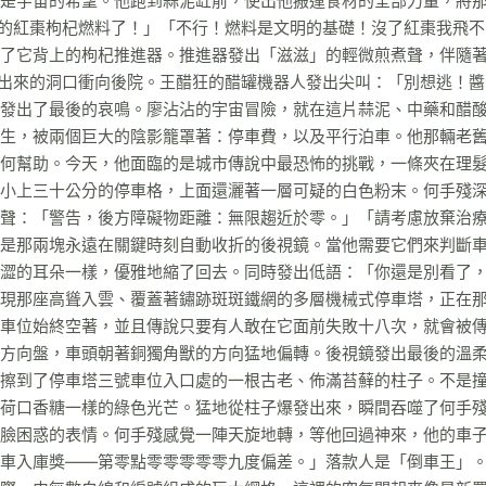
是宇宙的希望。他跑到蒜泥缸前，使出他搬運食材的全部力量，將
你的紅棗枸杞燃料了！」「不行！燃料是文明的基礎！沒了紅棗我飛不
了它背上的枸杞推進器。推進器發出「滋滋」的輕微煎煮聲，伴隨
撞出來的洞口衝向後院。王醋狂的醋罐機器人發出尖叫：「別想逃！
發出了最後的哀鳴。廖沾沾的宇宙冒險，就在這片蒜泥、中藥和醋
生，被兩個巨大的陰影籠罩著：停車費，以及平行泊車。他那輛老
何幫助。今天，他面臨的是城市傳說中最恐怖的挑戰，一條夾在理
小上三十公分的停車格，上面還灑著一層可疑的白色粉末。何手殘
聲：「警告，後方障礙物距離：無限趨近於零。」「請考慮放棄治
是那兩塊永遠在關鍵時刻自動收折的後視鏡。當他需要它們來判斷
澀的耳朵一樣，優雅地縮了回去。同時發出低語：「你還是別看了
現那座高聳入雲、覆蓋著鏽跡斑斑鐵網的多層機械式停車塔，正在
車位始終空著，並且傳說只要有人敢在它面前失敗十八次，就會被
方向盤，車頭朝著銅獨角獸的方向猛地偏轉。後視鏡發出最後的溫
擦到了停車塔三號車位入口處的一根古老、佈滿苔蘚的柱子。不是
荷口香糖一樣的綠色光芒。猛地從柱子爆發出來，瞬間吞噬了何手
臉困惑的表情。何手殘感覺一陣天旋地轉，等他回過神來，他的車
車入庫獎——第零點零零零零零九度偏差。」落款人是「倒車王」