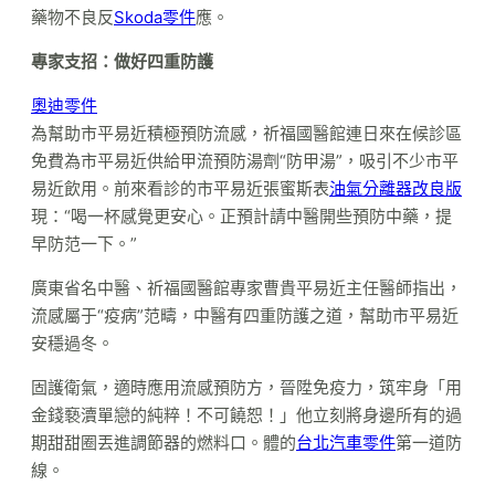
藥物不良反
Skoda零件
應。
專家支招：做好四重防護
奧迪零件
為幫助市平易近積極預防流感，祈福國醫館連日來在候診區
免費為市平易近供給甲流預防湯劑“防甲湯”，吸引不少市平
易近飲用。前來看診的市平易近張蜜斯表
油氣分離器改良版
現：“喝一杯感覺更安心。正預計請中醫開些預防中藥，提
早防范一下。”
廣東省名中醫、祈福國醫館專家曹貴平易近主任醫師指出，
流感屬于“疫病”范疇，中醫有四重防護之道，幫助市平易近
安穩過冬。
固護衛氣，適時應用流感預防方，晉陞免疫力，筑牢身「用
金錢褻瀆單戀的純粹！不可饒恕！」他立刻將身邊所有的過
期甜甜圈丟進調節器的燃料口。體的
台北汽車零件
第一道防
線。