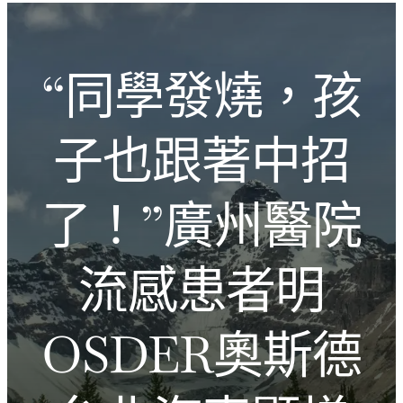
跳
Introducing the Savara collection of luxury resorts
至
主
文化的激盪
“同學發燒，孩
要
內
容
子也跟著中招
了！”廣州醫院
流感患者明
OSDER奧斯德