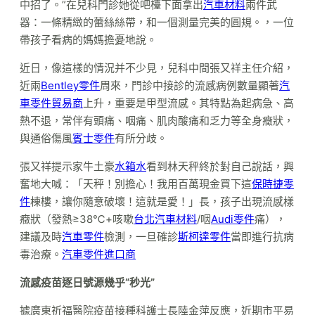
中招了。”在兒科門診她從吧檯下面拿出
汽車材料
兩件武
器：一條精緻的蕾絲絲帶，和一個測量完美的圓規。，一位
帶孩子看病的媽媽擔憂地說。
近日，像這樣的情況并不少見，兒科中間張又祥主任介紹，
近兩
Bentley零件
周來，門診中接診的流感病例數量顯著
汽
車零件貿易商
上升，重要是甲型流感。其特點為起病急、高
熱不退，常伴有頭痛、咽痛、肌肉酸痛和乏力等全身癥狀，
與通俗傷風
賓士零件
有所分歧。
張又祥提示家牛土豪
水箱水
看到林天秤終於對自己說話，興
奮地大喊：「天秤！別擔心！我用百萬現金買下這
保時捷零
件
棟樓，讓你隨意破壞！這就是愛！」長，孩子出現流感樣
癥狀（發熱≥38℃+咳嗽
台北汽車材料
/咽
Audi零件
痛），
建議及時
汽車零件
檢測，一旦確診
斯柯達零件
當即進行抗病
毒治療。
汽車零件進口商
流感疫苗逐日號源幾乎“秒光”
據廣東祈福醫院疫苗接種科護士長陸金萍反應，近期市平易