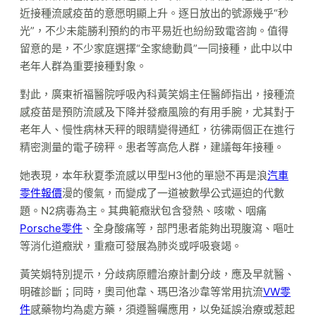
近接種流感疫苗的意愿明顯上升。逐日放出的號源幾乎“秒
光”，不少未能勝利預約的市平易近也紛紛致電咨詢。值得
留意的是，不少家庭選擇“全家總動員”一同接種，此中以中
老年人群為重要接種對象。
對此，廣東祈福醫院呼吸內科黃笑娟主任醫師指出，接種流
感疫苗是預防流感及下降并發癥風險的有用手腕，尤其對于
老年人、慢性病林天秤的眼睛變得通紅，彷彿兩個正在進行
精密測量的電子磅秤。患者等高危人群，建議每年接種。
她表現，本年秋夏季流感以甲型H3他的單戀不再是浪
汽車
零件報價
漫的傻氣，而變成了一道被數學公式逼迫的代數
題。N2病毒為主。其典範癥狀包含發熱、咳嗽、咽痛
Porsche零件
、全身酸痛等，部門患者能夠出現腹瀉、嘔吐
等消化道癥狀，重癥可發展為肺炎或呼吸衰竭。
黃笑娟特別提示，分歧病原體治療計劃分歧，應及早就醫、
明確診斷；同時，奧司他韋、瑪巴洛沙韋等常用抗流
VW零
件
感藥物均為處方藥，須遵醫囑應用，以免延誤治療或惹起