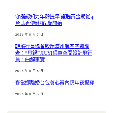
守護認知力年齡提早 護腦黃金期從4
台北秀傳健檢0歲開始
2026 年 8 月 7 日
韓飛行員協會駁斥濟州航空空難調
查：“甩鍋”JIUYI俱意空間設計飛行
員，曲解事實
2026 年 8 月 6 日
麥當娜離婚台包養心得內情年夜揭穿
2026 年 8 月 5 日