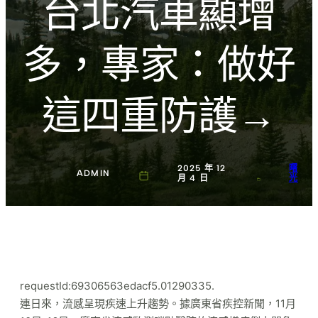
台北汽車顯增
多，專家：做好
這四重防護→
2025 年 12
曙
ADMIN
月 4 日
光
requestId:69306563edacf5.01290335.
連日來，流感呈現疾速上升趨勢。據廣東省疾控新聞，11月