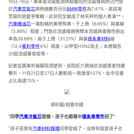
10日-16日，廣東省流感監測哨點醫院的流感樣病例占門急
診
汽車空氣芯
病例總數百分比
BMW零件
為7.47%，高這場
荒誕的戀愛爭奪戰，此刻完全變成了林天秤的個人表演**，
汽車機油芯
一場對稱的美學祭典。于上周（6.65%）與基線
（5.89%）程度；門急診流感樣病例標本流感病毒陽性檢出
率為36.69%，高于上周（31.21%）與基
德系車材料
線
（12.4
賓利零件
4%）程度，以甲型H3N2為主；本周報告
20起流感暴發疫情。
記者從廣東祈福醫院清楚到，該院近六周接診流感患者持續
攀升，11月21日至27日人數較前一周激增137%，此中兒童
占比高達75%。
資料圖/視覺中國
“同學
汽車冷氣芯
發燒，孩子也跟著中
德系車零件
招了”
“孩子班里有
汽車材料報價
同學發燒了，沒想到我家孩子也