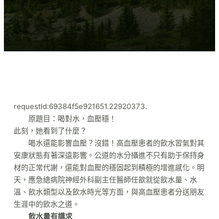
requestId:69384f5e921651.22920373.
原題目：喝對水，血壓穩！
此刻，她看到了什麼？
喝水還能影響血壓？沒錯！高血壓患者的飲水習氣對其
安康狀態有著深遠影響。公道的水分攝進不只有助于保持身
材的正常代謝，還能對血壓的穩固起到積極的增進感化。明
天，應急總病院神經外科副主任醫師任歆就從飲水量、水
溫、飲水類型以及飲水時光等方面，與高血壓患者分送朋友
生涯中的飲水之道。
飲水量有講求