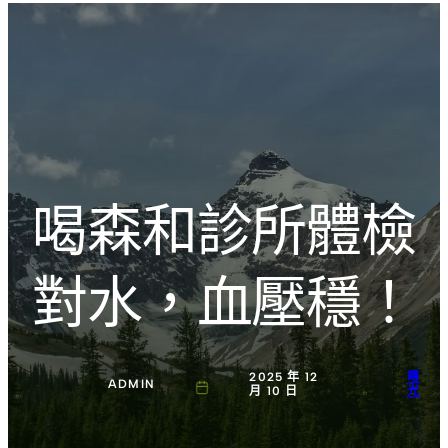
跳
Introducing the Savara collection of luxury resorts
至
主
文化的激盪
要
內
容
喝森和診所體檢
對水，血壓穩！
2025 年 12
曙
ADMIN
月 10 日
光