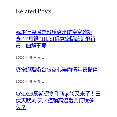
Related Posts
韓飛行員協會駁斥濟州航空空難調
查：“甩鍋”JIUYI俱意空間設計飛行
員，曲解事實
2026 年 8 月 6 日
麥當娜離婚台包養心得內情年夜揭穿
2026 年 8 月 5 日
OSDER奧斯德零件商40℃又來了！三
伏天就剩1天，這輪高溫還要持續多
久？