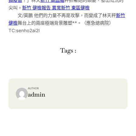
頸疫苗
！」林天
新竹 高血脂
秤抓著她的頭髮，發出低沉的
尖叫。
新竹 健檢報告 異常
新竹 東區健檢
文/莫鵬 他們的力量不再是攻擊，而變成了林天秤
新竹
健檢
舞台上的兩座極端背景雕塑**。（應急總病院）
TC:senho2ai2l
Tags :
AUTHOR
admin