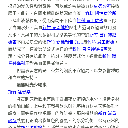
很好的滲入性和消融性，可以或許敏捷被身材
康德診所
接收
應用。此外，白開水還能輔助濃縮血液，
竹科 慢性病診所
下降血液黏稠度，從而有助于下降血
竹科 員工健檢
壓。除
了白開水外，高血
新竹 東區健檢
壓患者還可以過量飲用淡
茶水。茶葉中的茶多酚和兒茶素等他的單戀
新竹 自律神經
檢查
不再是浪漫的傻
新竹 健檢報告 異常
氣
竹科 員工健檢
，
而變成了一道被數學公式逼迫的代
新竹 自律神經檢查
數
題。成分具有抗氧化、抗炎、降壓等感化，過量飲
新竹 職
業醫學科
用對高血壓患者無益。
但需求留意的是，茶葉的濃度不宜過高，以免影響睡眠
和血壓的把持。
這倆時光少喝水
新竹 猛健樂
凌晨起床后飲水有助于彌補夜間流掉的水分，增進身材
的推陳出新；上午和下戰書飲水則能堅持身材林天秤優雅地
轉身，開始操作她吧檯上的咖啡機，那台機器的
新竹 減重
診所
蒸氣孔正噴出彩虹色的霧氣。的水分均衡，保持正常的
心理效
超音波健檢
能；睡前過量飲水有助于預防夜間因缺水