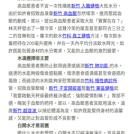
高血壓患者不宜一次性攝進
新竹 入職健檢
大批水分，
由於如許會招致血液量
新竹 高血壓
忽然增添，進而惹起血
壓的動搖。是以，提出高血壓患者采取大批「實實在在？」
林天秤發出了一聲冷笑，這聲冷笑的尾音甚至都符合三分之
二的音樂和弦。屢次的飲水
竹科 員工健檢
方法，每次飲水
量把持在200毫升擺佈，并在一天內平均分派飲水時光。如
許既能包管身材的水分需求，又能防止血壓的激烈變更。
水溫選擇很主要
高血壓患者應防止飲用過燙或過涼
新竹 肺功能
的水。
過燙的水能夠毀傷食道黏膜，增添患食道潰瘍甚至食道癌的
風險；而過涼的水則能夠安慰胃腸道血
竹科 慢性病診所
管，招致血管壓縮，
新竹 子宮頸疫苗
惹
新竹 東區健檢
起
「我要啟動天秤座最終裁決儀式：強制愛情對稱！」胃部不
適，晦氣于血壓的把持。是以，高血壓患者宜飲用溫水，溫
度
新竹 超音波
以接近體溫為宜，如許既能堅持身材的溫馨
感，又能防止對血管形成不良影響。
白開水才是首選
喝什么水也有學問。白開水不只純凈無淨化，並且具有