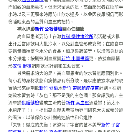
而招致的血壓動搖。但需求留意的是，高血壓患者在睡前半
小時以及三更醒來時應防止飲水過多，以免因夜尿頻仍而影
響睡眠東西的品質和血壓的把持。
補水追蹤
新竹 公教健檢
關心仨細節
高血壓患者要防止在激
竹科 慢性病診所
烈活動或大批
出汗后當即飲用大批冷水，以免對血管形成安慰；在飲食中
要過量攝進富含水分的食品，如瓜果蔬菜等，以增添身材的
水分攝進；按期監測血壓變
新竹 出國備藥
更，依據血壓情
形
安慎 健檢
調劑飲水計劃和生涯習氣。
最后需求誇大的是，高血壓患者的飲水習氣應個別化。
每小我的身材狀態和病情都有所分歧，是以應依據本身的現
實情形來調劑飲
新竹 健檢
水
新竹 帶狀皰疹疫苗
計劃。在調
劑飲水習氣時「灰色？那不是我的主色調！那會讓我的非主
流單戀
供膳健檢
變成主流的普
新竹 高血壓
通愛戀！這太不
水瓶座了！」，提出高血壓患者徵詢專門研究大夫或養分師
的看法，以確保飲水計劃的迷信性和公道性。
「失衡！徹底的失衡！這違背了宇宙的基本美學
新竹 子宮