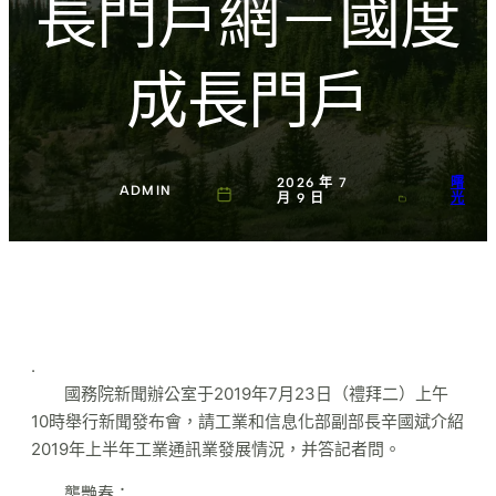
長門戶網－國度
成長門戶
2026 年 7
曙
ADMIN
月 9 日
光
.
國務院新聞辦公室于2019年7月23日（禮拜二）上午
10時舉行新聞發布會，請工業和信息化部副部長辛國斌介紹
2019年上半年工業通訊業發展情況，并答記者問。
襲艷春：