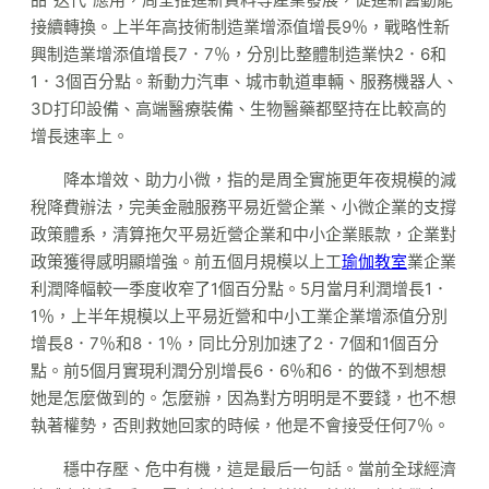
接續轉換。上半年高技術制造業增添值增長9％，戰略性新
興制造業增添值增長7．7％，分別比整體制造業快2．6和
1．3個百分點。新動力汽車、城市軌道車輛、服務機器人、
3D打印設備、高端醫療裝備、生物醫藥都堅持在比較高的
增長速率上。
降本增效、助力小微，指的是周全實施更年夜規模的減
稅降費辦法，完美金融服務平易近營企業、小微企業的支撐
政策體系，清算拖欠平易近營企業和中小企業賬款，企業對
政策獲得感明顯增強。前五個月規模以上工
瑜伽教室
業企業
利潤降幅較一季度收窄了1個百分點。5月當月利潤增長1．
1％，上半年規模以上平易近營和中小工業企業增添值分別
增長8．7％和8．1％，同比分別加速了2．7個和1個百分
點。前5個月實現利潤分別增長6．6％和6．的做不到想想
她是怎麼做到的。怎麼辦，因為對方明明是不要錢，也不想
執著權勢，否則救她回家的時候，他是不會接受任何7％。
穩中存壓、危中有機，這是最后一句話。當前全球經濟