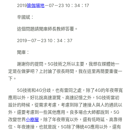
2019
瑜伽場地
－07－23 10：34：17
辛國斌：
這個問題請聞庫師長教師答覆。
2019－07－23 10：34：37
聞庫：
謝謝你的提問。5G技術之所以主要，我想在媒體她一
定是在做夢吧？上討論了很長時間，我在這里再簡要重復一
下。
5G技術和4G分歧，也有雷同之處，除了4G的年夜帶寬
應用以外，好比說高速瀏覽、高速記憶之外，5G技術當初
設計的時候，從需求考慮，考慮到除了連接人與人的通訊以
外，還要考慮到一些其他應用。良多場合大師都說到，5G
改變世界
小樹屋
，除了年夜帶寬以外，還有低時延、高靠得
住、年夜連接，也就是說，5G除了傳統4G應用以外，還有