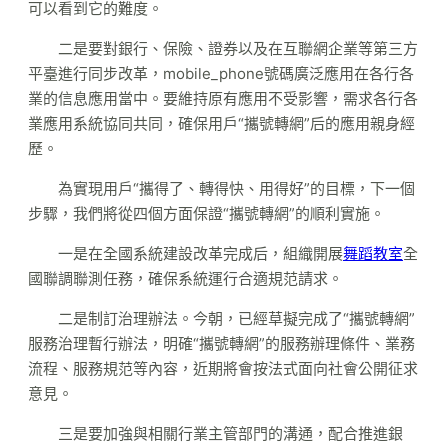
可以看到它的難度。
二是要對銀行、保險、證券以及在互聯網企業等第三方
平臺進行同步改革，mobile_phone號碼廣泛應用在各行各
業的信息應用當中。要維持原有應用不受影響，需求各行各
業應用系統協同共同，確保用戶“攜號轉網”后的應用親身經
歷。
為實現用戶“攜得了、轉得快、用得好”的目標，下一個
步驟，我們將從四個方面保證“攜號轉網”的順利實施。
一是在全國系統建設改革完成后，組織開展
舞蹈教室
全
國聯調聯測任務，確保系統運行合適規范請求。
二是制訂治理辦法。今朝，已經草擬完成了“攜號轉網”
服務治理暫行辦法，明確“攜號轉網”的服務辦理條件、業務
流程、服務規范等內容，近期將會按法式面向社會公開征求
意見。
三是要加強與相關行業主管部門的溝通，配合推進銀