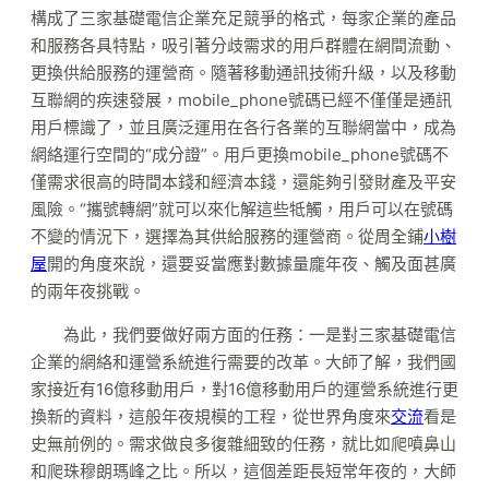
構成了三家基礎電信企業充足競爭的格式，每家企業的產品
和服務各具特點，吸引著分歧需求的用戶群體在網間流動、
更換供給服務的運營商。隨著移動通訊技術升級，以及移動
互聯網的疾速發展，mobile_phone號碼已經不僅僅是通訊
用戶標識了，並且廣泛運用在各行各業的互聯網當中，成為
網絡運行空間的“成分證”。用戶更換mobile_phone號碼不
僅需求很高的時間本錢和經濟本錢，還能夠引發財產及平安
風險。“攜號轉網”就可以來化解這些牴觸，用戶可以在號碼
不變的情況下，選擇為其供給服務的運營商。從周全鋪
小樹
屋
開的角度來說，還要妥當應對數據量龐年夜、觸及面甚廣
的兩年夜挑戰。
為此，我們要做好兩方面的任務：一是對三家基礎電信
企業的網絡和運營系統進行需要的改革。大師了解，我們國
家接近有16億移動用戶，對16億移動用戶的運營系統進行更
換新的資料，這般年夜規模的工程，從世界角度來
交流
看是
史無前例的。需求做良多復雜細致的任務，就比如爬噴鼻山
和爬珠穆朗瑪峰之比。所以，這個差距長短常年夜的，大師