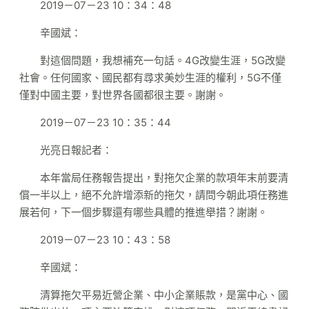
2019－07－23 10：34：48
辛國斌：
對這個問題，我想補充一句話。4G改變生涯，5G改變
社會。任何國家、國民都有尋求美妙生涯的權利，5G不僅
僅對中國主要，對世界各國都很主要。謝謝。
2019－07－23 10：35：44
光亮日報記者：
本年當局任務報告提出，對拖欠企業的款項年末前要清
償一半以上，絕不允許增添新的拖欠，請問今朝此項任務進
展若何，下一個步驟還有哪些具體的推進舉措？謝謝。
2019－07－23 10：43：58
辛國斌：
清算拖欠平易近營企業、中小企業賬款，是黨中心、國