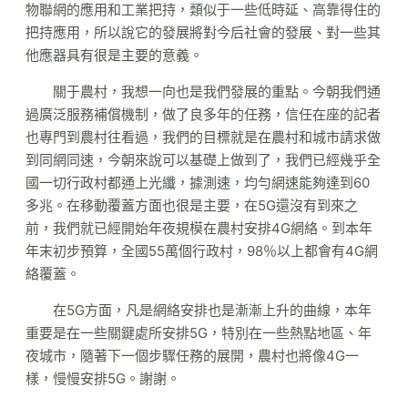
物聯網的應用和工業把持，類似于一些低時延、高靠得住的
把持應用，所以說它的發展將對今后社會的發展、對一些其
他應器具有很是主要的意義。
關于農村，我想一向也是我們發展的重點。今朝我們通
過廣泛服務補償機制，做了良多年的任務，信任在座的記者
也專門到農村往看過，我們的目標就是在農村和城市請求做
到同網同速，今朝來說可以基礎上做到了，我們已經幾乎全
國一切行政村都通上光纖，據測速，均勻網速能夠達到60
多兆。在移動覆蓋方面也很是主要，在5G還沒有到來之
前，我們就已經開始年夜規模在農村安排4G網絡。到本年
年末初步預算，全國55萬個行政村，98％以上都會有4G網
絡覆蓋。
在5G方面，凡是網絡安排也是漸漸上升的曲線，本年
重要是在一些關鍵處所安排5G，特別在一些熱點地區、年
夜城市，隨著下一個步驟任務的展開，農村也將像4G一
樣，慢慢安排5G。謝謝。