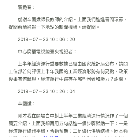
襲艷春：
感謝辛國斌師長教師的介紹。上面我們進進答問環節，
提問前請通報一下地點的新聞機構。請提問。
2019－07－23 10：06：20
中心廣播電視總臺央視記者：
上半年經濟運行重要數據已經由國家統計局公布，請問
工信部若何評價上半年我國的工業經濟形勢有何亮點，政策
後果有何體現，經濟運行中還存在哪些困難和壓力？謝謝。
2019－07－23 10：26：04
辛國斌：
剛才我在開場白中對上半年工業經濟運行情況作了一個
簡要介紹，上面我想再用五句話進一個步驟歸納一下：一是
經濟運行總體平穩，合適預期；二是優化供給結構、固本強