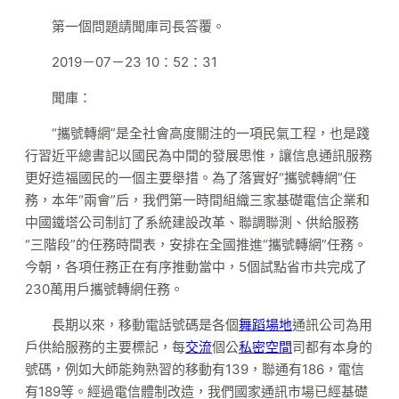
第一個問題請聞庫司長答覆。
2019－07－23 10：52：31
聞庫：
“攜號轉網”是全社會高度關注的一項民氣工程，也是踐
行習近平總書記以國民為中間的發展思惟，讓信息通訊服務
更好造福國民的一個主要舉措。為了落實好“攜號轉網”任
務，本年“兩會”后，我們第一時間組織三家基礎電信企業和
中國鐵塔公司制訂了系統建設改革、聯調聯測、供給服務
“三階段”的任務時間表，安排在全國推進“攜號轉網”任務。
今朝，各項任務正在有序推動當中，5個試點省市共完成了
230萬用戶攜號轉網任務。
長期以來，移動電話號碼是各個
舞蹈場地
通訊公司為用
戶供給服務的主要標記，每
交流
個公
私密空間
司都有本身的
號碼，例如大師能夠熟習的移動有139，聯通有186，電信
有189等。經過電信體制改造，我們國家通訊市場已經基礎