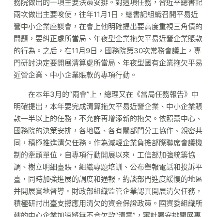
務院做出的一項主要決策安排。對這項任務，習近平總書記
兩次做出主要唆使，往年11月1日，總書記組織召開平易近
營中小企業座談會，在會上他明確提出要高度重視三角債的
問題，要糾正處所當局、年夜型企業拖欠平易近營企業賬款
的行為。之后，在11月9日，國務院第30次常務會議上，專
門研討決定要開展清算處所當局、年夜型國有企業拖欠平易
近營企業、中小企業賬款的專項行動。
在本年3月的“兩會”上，總理又在《當局任務報告》中
明確提出，本年要完成清算拖欠平易近營企業、中小企業賬
款一半以上的任務，不允許再增添新的拖欠。依照黨中心、
國務院的決策安排，各地區、各有關部門分工協作、親密共
同，積極推進清欠任務。作為減輕企業負擔部際聯席會議機
制的牽頭單位，自專項行動開展以來，工信部加強統籌協
調、樹立明細臺賬，組織專題培訓、公布舉報電話和投訴平
臺，同時加強進展的調度和通報，約談部門進度緩慢的地區
并開展實地督導。財政部組織監管企業認真開展清欠任務，
積極研討出臺支撐應用清欠的資金保證政策。國資委組織所
轄的中心企業加速將無不合欠款“清零”，審計署安排開展專