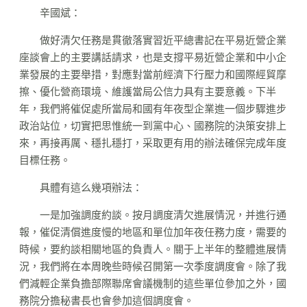
辛國斌：
做好清欠任務是貫徹落實習近平總書記在平易近營企業
座談會上的主要講話請求，也是支撐平易近營企業和中小企
業發展的主要舉措，對應對當前經濟下行壓力和國際經貿摩
擦、優化營商環境、維護當局公信力具有主要意義。下半
年，我們將催促處所當局和國有年夜型企業進一個步驟進步
政治站位，切實把思惟統一到黨中心、國務院的決策安排上
來，再接再厲、穩扎穩打，采取更有用的辦法確保完成年度
目標任務。
具體有這么幾項辦法：
一是加強調度約談。按月調度清欠進展情況，并進行通
報，催促清償進度慢的地區和單位加年夜任務力度，需要的
時候，要約談相關地區的負責人。關于上半年的整體進展情
況，我們將在本周晚些時候召開第一次季度調度會。除了我
們減輕企業負擔部際聯席會議機制的這些單位參加之外，國
務院分擔秘書長也會參加這個調度會。