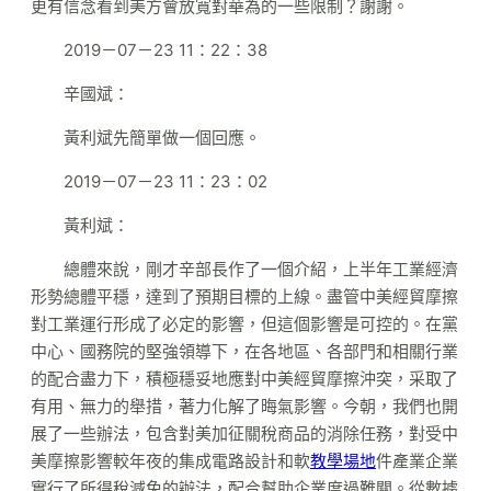
更有信念看到美方會放寬對華為的一些限制？謝謝。
2019－07－23 11：22：38
辛國斌：
黃利斌先簡單做一個回應。
2019－07－23 11：23：02
黃利斌：
總體來說，剛才辛部長作了一個介紹，上半年工業經濟
形勢總體平穩，達到了預期目標的上線。盡管中美經貿摩擦
對工業運行形成了必定的影響，但這個影響是可控的。在黨
中心、國務院的堅強領導下，在各地區、各部門和相關行業
的配合盡力下，積極穩妥地應對中美經貿摩擦沖突，采取了
有用、無力的舉措，著力化解了晦氣影響。今朝，我們也開
展了一些辦法，包含對美加征關稅商品的消除任務，對受中
美摩擦影響較年夜的集成電路設計和軟
教學場地
件產業企業
實行了所得稅減免的辦法，配合幫助企業度過難關。從數據