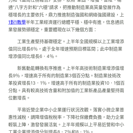
通”八字方針和“六穩”請求，把推動制造業高質量發展作為
穩增長的主要依托，鼎力推進制造強國和網絡強國建設，上
1對1教學
半年工業經濟運行總體平穩、穩中有進，信息通訊
業發展勢頭穩定，重要體現在以下幾個方面：
工業生產堅持基礎穩定。上半年全國規模以上工業增添
值同比增長6％，處于全年增速預期目標區間；此中制造業
增添值同比增長6．4％。
新舊動能轉換有序推進。上半年高技術制造業增添值增
長9％，增速高于所有的制造業3個百分點。制造業技術改
革投資增長13．1％，增速高于所有的制造業投資10．1個百
分點。具有較高技術含量和附加值的工業新產品產量堅持兩
位數增長。
平易近營企業中小企業運行狀況改觀。落實小微企業普
惠性減稅，調降增值稅稅率，下降社保繳費負擔，助力企業
輕裝上陣，激發發展活氣。上半年規模以上平易近營和中小
工業企業增添值分別增長8．7％和8．1％。