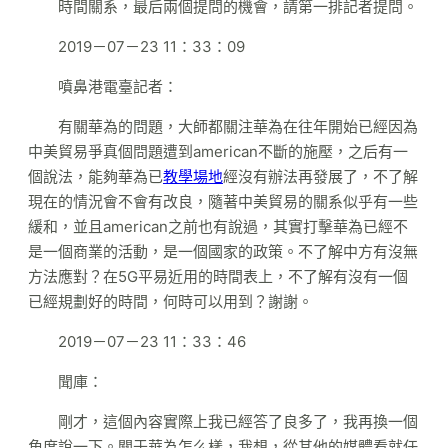
時間關系，最后兩個提問的機會，請第一排記者提問。
2019－07－23 11：33：09
噴鼻港電臺記者：
有關華為的問題，大師都關注華為在往年開始已經因為
中美貿易爭真個問題遭到american不斷的施壓，之后有一
個說法，能夠華為已
教學場地
經沒有辦法再發展了，不了解
現在的情況會不會有改良，隨著中美貿易的關系似乎有一些
緩和，並且american之前也有說過，其實打擊華為已經不
是一個商業的活動，是一個國家的政策。不了解中方有沒無
方法應對？在5G平易近用的時間表上，不了解有沒有一個
已經規劃好的時間，何時可以用到？謝謝。
2019－07－23 11：33：46
聞庫：
剛才，這個內容實際上我已經答了良多了，我再換一個
角度說一下。關于華為怎么樣，我想，從其他的媒體看就任