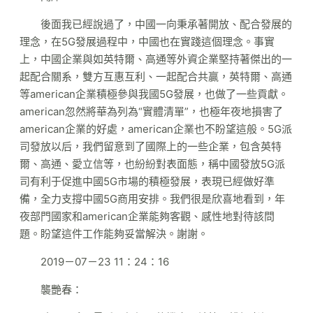
後面我已經說過了，中國一向秉承著開放、配合發展的
理念，在5G發展過程中，中國也在實踐這個理念。事實
上，中國企業與如英特爾、高通等外資企業堅持著傑出的一
起配合關系，雙方互惠互利、一起配合共贏，英特爾、高通
等american企業積極參與我國5G發展，也做了一些貢獻。
american忽然將華為列為“實體清單”，也極年夜地損害了
american企業的好處，american企業也不盼望這般。5G派
司發放以后，我們留意到了國際上的一些企業，包含英特
爾、高通、愛立信等，也紛紛對表面態，稱中國發放5G派
司有利于促進中國5G市場的積極發展，表現已經做好準
備，全力支撐中國5G商用安排。我們很是欣喜地看到，年
夜部門國家和american企業能夠客觀、感性地對待該問
題。盼望這件工作能夠妥當解決。謝謝。
2019－07－23 11：24：16
襲艷春：