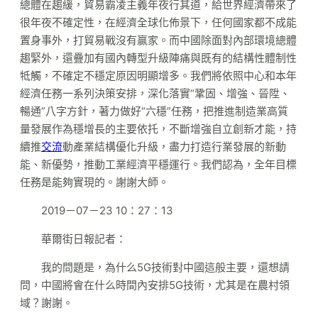
總體在趨緩，貿易霸凌主義年夜行其道，給世界經濟帶來了
很年夜不確定性，在經濟全球化佈景下，任何國家都不成能
置身事外，打貿易戰沒有贏家。而中國除面對內部環境總體
趨緊外，還疊加有國內轉型升級陣痛與既有的結構性體制性
牴觸，不確定不穩定原因明顯增多。我們將依照中心和本年
經濟任務一系列決策安排，深化落實“鞏固、增強、晉陞、
暢通”八字方針，著力做好“六穩”任務，把推進制造業高質
量發展作為穩增長的主要依托，不斷增強自立創新才能，持
續推
交流
動產業結構優化升級，盡力打造行業發展的新動
能、新優勢，推動工業經濟平穩運行。我們認為，全年目標
任務是能夠實現的。謝謝大師。
2019－07－23 10：27：13
華爾街日報記者：
我的問題是，為什么5G技術對中國這般主要，還想請
問，中國將會在什么時間內安排5G技術，尤其是在農村領
域？謝謝。