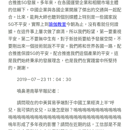
合推進5G發展。多年來，在各國運營企業和相關市場主體
的信賴下，中國企業與各國企業開展了傑出的交通與一起配
合。比來，能夠大師也聽到個別媒體上特別是一些國家說
5G不平安，實際上到
瑜伽教室
今朝為止，沒有看就任何證
據。在這件事上屢次做了廓清，所以我們盼望，第一要重視
平安，第二不要無中生有，對于新技術要給予發展空間，不
要剛出來一個技術就說不平安。我們將和世界各國一路，配
合推進保證5G的平安，配合推進我們這個產業的平安，這
是我們始終秉承的發展理念，也是我們在實踐當中所堅持
的。謝謝。
2019－07－23 11：04：30
噴鼻港南華早報記者：
請問現在的中美貿易爭端對于中國工業經濟上半“呼
兒，我可憐的女兒，以後怎麼辦？嗚嗚嗚嗚嗚嗚嗚嗚嗚嗚嗚
嗚嗚嗚嗚嗚嗚嗚嗚嗚嗚嗚嗚嗚嗚嗚嗚嗚嗚嗚嗚嗚嗚嗚嗚嗚嗚
嗚年形成了多年夜的影響？請問在近期的話，工信部是不是