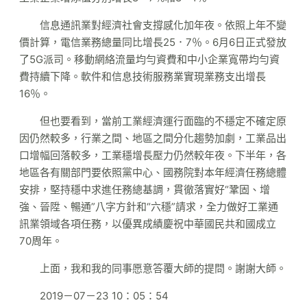
信息通訊業對經濟社會支撐感化加年夜。依照上年不變
價計算，電信業務總量同比增長25．7％。6月6日正式發放
了5G派司。移動網絡流量均勻資費和中小企業寬帶均勻資
費持續下降。軟件和信息技術服務業實現業務支出增長
16％。
但也要看到，當前工業經濟運行面臨的不穩定不確定原
因仍然較多，行業之間、地區之間分化趨勢加劇，工業品出
口增幅回落較多，工業穩增長壓力仍然較年夜。下半年，各
地區各有關部門要依照黨中心、國務院對本年經濟任務總體
安排，堅持穩中求進任務總基調，貫徹落實好“鞏固、增
強、晉陞、暢通”八字方針和“六穩”請求，全力做好工業通
訊業領域各項任務，以優異成績慶祝中華國民共和國成立
70周年。
上面，我和我的同事愿意答覆大師的提問。謝謝大師。
2019－07－23 10：05：54