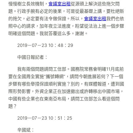
慢慢樹立長效機制，
會議室出租
從源頭上解決這些拖欠問
題。行政手腕有必定的後果，可是從最基礎上講，要杜絕新
的拖欠，必定要有法令做保證。所以，
會議室出租
我們也依
照中心的請求，加年夜立法進度，盼望從法治上進一個步驟
明確這個問題。我就答覆這么多。謝謝。
2019－07－23 10：48：29
中國日報記者：
我有兩個問題請問工信部。國務院常務會明確11月底前
要在全國周全實施“攜號轉網”，請問今朝進展若何？下一個
步驟有哪些舉措保證順利實施？別的，有媒體報道，遭到國
際形勢影響，外資企業正在加速撤出或許轉移出中國市場，
中國有些企業也在東南亞布局，請問工信部怎么看這個問
題？
2019－07－23 10：51：25
辛國斌：