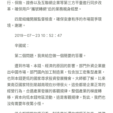
行、保險、證券以及互聯網企業等第三方平臺進行同步改
革，確保用戶“攜號轉網”后的業務親身經歷。
四是組織開展監督檢查，確保安康有序的市場競爭環
境。謝謝。
2019－07－23 10：52：47
辛國斌：
第二個問題，我來給您做一個簡要的答覆。
遭到市場、本錢、經濟的原因的影響，部門外資企業撤
出中國市場，部門國內加工制造業，包含加工密集型產業，
也到本錢更低的國家尋求投資發展機會。大師都了解，比來
東南亞國家特別是越南現在炒得很火。這些都是企業正常的
經營行為，合適產業發展的客觀規律。整個產業的梯度轉
移，資本向低本錢地區流動，這是客觀規律。對此，我們也
沒有需要年夜驚小怪。