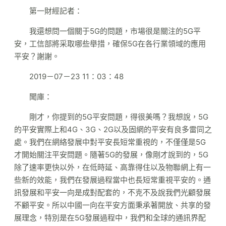
第一財經記者：
我還想問一個關于5G的問題，市場很是關注的5G平
安，工信部將采取哪些舉措，確保5G在各行業領域的應用
平安？謝謝。
2019－07－23 11：03：48
聞庫：
剛才，你提到的5G平安問題，得很美嗎？我想說，5G
的平安實際上和4G、3G、2G以及固網的平安有良多雷同之
處。我們在網絡發展中對平安長短常重視的，不僅僅是5G
才開始關注平安問題。隨著5G的發展，像剛才說到的，5G
除了速率更快以外，在低時延、高靠得住以及物聯網上有一
些新的效能，我們在發展過程當中也長短常重視平安的。通
訊發展和平安一向是成對配套的，不克不及說我們光顧發展
不顧平安。所以中國一向在平安方面秉承著開放、共享的發
展理念，特別是在5G發展過程中，我們和全球的通訊界配