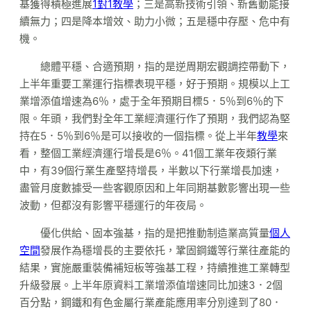
基獲得積極進展
1對1教學
；三是高新技術引領、新舊動能接
續無力；四是降本增效、助力小微；五是穩中存壓、危中有
機。
總體平穩、合適預期，指的是逆周期宏觀調控帶動下，
上半年重要工業運行指標表現平穩，好于預期。規模以上工
業增添值增速為6％，處于全年預期目標5．5％到6％的下
限。年頭，我們對全年工業經濟運行作了預期，我們認為堅
持在5．5％到6％是可以接收的一個指標。從上半年
教學
來
看，整個工業經濟運行增長是6％。41個工業年夜類行業
中，有39個行業生產堅持增長，半數以下行業增長加速，
盡管月度數據受一些客觀原因和上年同期基數影響出現一些
波動，但都沒有影響平穩運行的年夜局。
優化供給、固本強基，指的是把推動制造業高質量
個人
空間
發展作為穩增長的主要依托，鞏固鋼鐵等行業往產能的
結果，實施嚴重裝備補短板等強基工程，持續推進工業轉型
升級發展。上半年原資料工業增添值增速同比加速3．2個
百分點，鋼鐵和有色金屬行業產能應用率分別達到了80．