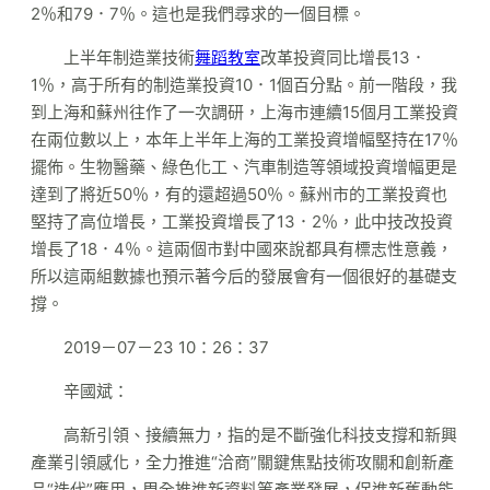
2％和79．7％。這也是我們尋求的一個目標。
上半年制造業技術
舞蹈教室
改革投資同比增長13．
1％，高于所有的制造業投資10．1個百分點。前一階段，我
到上海和蘇州往作了一次調研，上海市連續15個月工業投資
在兩位數以上，本年上半年上海的工業投資增幅堅持在17％
擺佈。生物醫藥、綠色化工、汽車制造等領域投資增幅更是
達到了將近50％，有的還超過50％。蘇州市的工業投資也
堅持了高位增長，工業投資增長了13．2％，此中技改投資
增長了18．4％。這兩個市對中國來說都具有標志性意義，
所以這兩組數據也預示著今后的發展會有一個很好的基礎支
撐。
2019－07－23 10：26：37
辛國斌：
高新引領、接續無力，指的是不斷強化科技支撐和新興
產業引領感化，全力推進“洽商”關鍵焦點技術攻關和創新產
品“迭代”應用，周全推進新資料等產業發展，促進新舊動能