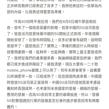
正非師長教師已經表述了良多了，我想他表述的一些華為內
部的內容，比我表述得要更為準確。
作為5G何時平易近用，我們在6月6日端午節放假前
夜，發布了一個很是喜慶的新聞，就是中國的5G派司發放
了。發放派司就意味著中國的5G開始正式商用，年夜規模
開始安排了。在發布時間點上，良多記者會有疑問，說時間
是提早了，還是拖后了？實際上，準確的應該什么時候發，
就像預產期一樣，能夠早，也能夠晚，實際上最主要是成熟
了。我想從我們的產業鏈來看，無論網絡還是從終端，我們
都已經步進成熟階段了。據我清楚，現在大要有一二十款
mobile_phone基礎上可以用了，到年末將會更多。設備要
比終端更早一些，已經成熟了，從這兩個角度來看，中國適
時發放5G派司是正當其時，中國5G派司的發放既是考慮設
備和終真個成熟，也考慮到未來國家的發展、網絡的發展、
應用的發展。因為5G長短常主要的基礎設施，所以，發展
5G對整個通訊行業的發展甚至社會的進步都長短常有興趣
義的。