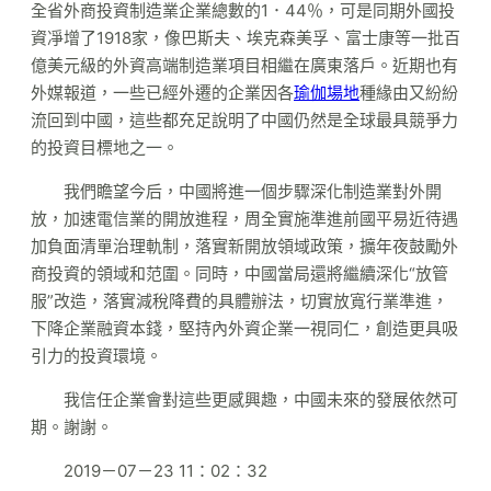
全省外商投資制造業企業總數的1．44％，可是同期外國投
資凈增了1918家，像巴斯夫、埃克森美孚、富士康等一批百
億美元級的外資高端制造業項目相繼在廣東落戶。近期也有
外媒報道，一些已經外遷的企業因各
瑜伽場地
種緣由又紛紛
流回到中國，這些都充足說明了中國仍然是全球最具競爭力
的投資目標地之一。
我們瞻望今后，中國將進一個步驟深化制造業對外開
放，加速電信業的開放進程，周全實施準進前國平易近待遇
加負面清單治理軌制，落實新開放領域政策，擴年夜鼓勵外
商投資的領域和范圍。同時，中國當局還將繼續深化“放管
服”改造，落實減稅降費的具體辦法，切實放寬行業準進，
下降企業融資本錢，堅持內外資企業一視同仁，創造更具吸
引力的投資環境。
我信任企業會對這些更感興趣，中國未來的發展依然可
期。謝謝。
2019－07－23 11：02：32