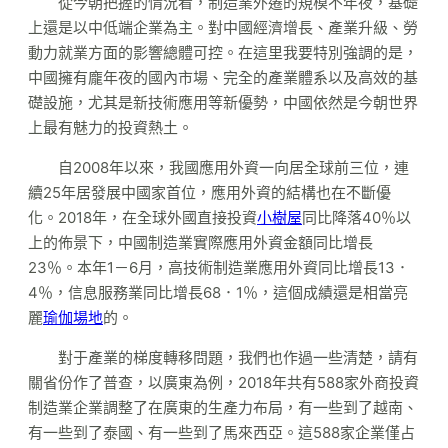
從今朝把握的情況看，制造業外遷的規模不年夜，基礎
上還是以中低端企業為主。對中國經濟增長、產業升級、勞
動力就業方面的影響總體可控。在這里我要特別強調的是，
中國擁有龐年夜的國內市場、完全的產業體系以及高效的基
礎設施，尤其是新技術應用等新優勢，中國依然是今朝世界
上最有魅力的投資熱土。
自2008年以來，我國應用外資一向居全球前三位，連
續25年居發展中國家首位，應用外資的結構也在不斷優
化。2018年，在全球外國直接投資
小樹屋
同比降落40％以
上的佈景下，中國制造業實際應用外資金額同比增長
23％。本年1－6月，高技術制造業應用外資同比增長13．
4％，信息服務業同比增長68．1％，這個成績還是相當亮
麗
瑜伽場地
的。
對于產業的梯度轉移問題，我們也作過一些清楚，請有
關省份作了普查，以廣東為例，2018年共有588家外商投資
制造業企業調整了在廣東的生產力布局，有一些到了越南、
有一些到了泰國、有一些到了馬來西亞。這588家企業僅占