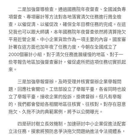
二是加強督導檢查，通過國務院年夜督查、全國減負專
項督查、專項審計等方法對各地落實清欠任務進行周全檢
查，以催促清、以催促改，確保全年目標任務的完成。在這
兒我也可以跟大師講，本年國務院年夜督查依然將清算拖欠
平易近營企業、中小企業貨款作為一項主要的內容。國家審
計署在這方面也加年夜了任務力度，今朝在全國成立了
2000個審計小組，對于清欠任務進展緩慢的地區、對于一
些零報告地區加強督查審計，催促處所把這項任務切實抓起
來。
三是加強舉報督辦，及時受理并核實督辦企業舉報問
題，回應社會關切。工信部設立了舉報平臺，各省同時也設
立了舉報平臺，接收企業的投訴，掛牌督辦。但凡有舉報
的，我們都會發給各相關地區往核實、往核對。對存在惡意
拖欠、久拖不決的典範案例，將予以公開曝光。
四是研討樹立長效機制，加速研討中小企業促進法配套
立法任務，摸索將預防息爭決拖欠問題納進法令法規體系，