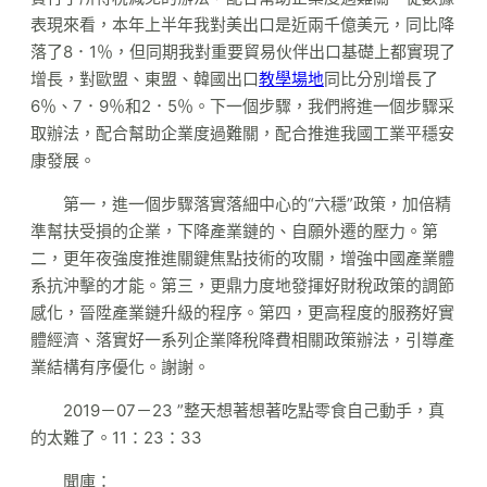
表現來看，本年上半年我對美出口是近兩千億美元，同比降
落了8．1％，但同期我對重要貿易伙伴出口基礎上都實現了
增長，對歐盟、東盟、韓國出口
教學場地
同比分別增長了
6％、7．9％和2．5％。下一個步驟，我們將進一個步驟采
取辦法，配合幫助企業度過難關，配合推進我國工業平穩安
康發展。
第一，進一個步驟落實落細中心的“六穩”政策，加倍精
準幫扶受損的企業，下降產業鏈的、自願外遷的壓力。第
二，更年夜強度推進關鍵焦點技術的攻關，增強中國產業體
系抗沖擊的才能。第三，更鼎力度地發揮好財稅政策的調節
感化，晉陞產業鏈升級的程序。第四，更高程度的服務好實
體經濟、落實好一系列企業降稅降費相關政策辦法，引導產
業結構有序優化。謝謝。
2019－07－23 ”整天想著想著吃點零食自己動手，真
的太難了。11：23：33
聞庫：