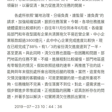
項審計，以審促清，無力促進清欠任務的開展。
各處所依照“屬地治理、分級負責，誰監管、誰負責”的
請求，加強組織協調、狠抓任務落實。今朝，各項任務進展
總體還是比較順利的，自往年11月份到本年6月底，各級當
局部門和年夜型國有企業共清算拖欠平易近營企業、中小企
業賬款超過3800億元，此中中心企業完成進度比較快，現
在已經完成了88％。有1／3的省份清欠進度達到了一半，
甚至更高。與此同時，清欠任務也面臨一些困難和問題，部
門地區的任務不實、不細，進展相對比較緩慢，部門地區還
有零報告的情況。假如依照這樣的速率，再推進下往的話，
能夠到年末個別處所會出現拖后腿的現象。當然，這里有拖
欠情況復雜的客觀緣由，可是更關鍵的是一些處所重視不
夠、任務機制不完美、責任落實不到位。對此，還需求進一
個步驟進步思惟認識，正視面臨的困難，認真剖析存在的問
題，并著手加以解決，切實將清欠任務抓出實效。
2019－07－23 10：44：36