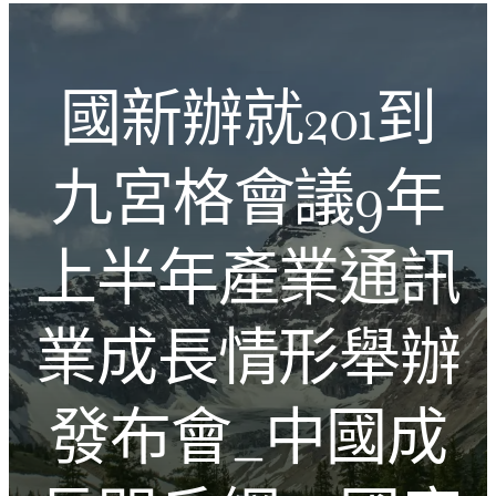
跳
Introducing the Savara collection of luxury resorts
至
主
文化的激盪
國新辦就201到
要
內
容
九宮格會議9年
上半年產業通訊
業成長情形舉辦
發布會_中國成