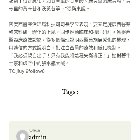
起到了很好感化，如甘草里的甘草酸、麻黃里的麻黃堿、黃
芩里的黃芩苷和漢黃苷等。”張衛東說。
國度西醫藥治理局科技司司長李昱表現，要充足施展西醫藥
臨床科研一體化的上風，同步推動臨床和機理研討。獲得西
醫臨床療效證據，從多個條理說明西醫藥施展感化的機理，
用迷信的方式說明白、批注白西醫的療效和感化機制。
「我必須親自出手！只有我能將這種失衡導正！」她對著牛
土豪和虛空中的張水瓶大喊。
TC:jiuyi9follow8
Tags :
AUTHOR
admin