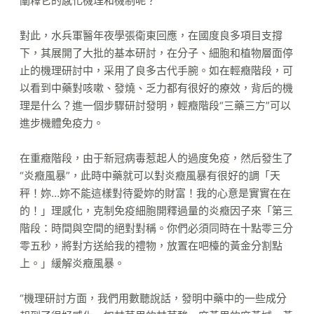
闡釋它的感化機理和機制呢？
對此，水兵軍醫年夜學張衛東回應，在國度良多項目支撐
下，其展開了大批的基本研討，在分子、細胞和植物層面停
止的機理研討中，采用了良多古代手腕。如在輕癥階段，可
以看到中藥對咳嗽、發燒、乏力都有很好的療效，背后的機
理是什么？進一個步驟研討發明，輕癥階段“三藥三方”可以
進步機體免疫力。
在重癥階段，由于新冠病毒惹起人的過度免疫，然后發生了
“炎癥風暴”，此時中藥就可以對炎癥風暴有很好的調「天
秤！妳…妳不能這樣對待愛妳的財富！我的心意是實實在在
的！」理感化，克制免疫細胞開釋過量的炎癥因子來「第三
階段：時間與空間的絕對對稱。你們必須同時在十點零三分
零五秒，將對方送給我的禮物，放置在吧檯的黃金分割點
上。」緩解炎癥風暴。
“機理研討方面，我們用數聽說話，發明中藥中的一些成分