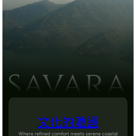
文化的激盪
Where refined comfort meets serene coastal