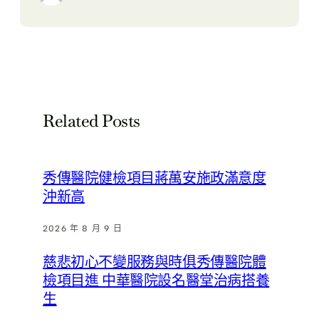
Related Posts
秀傳醫院健檢項目蔣萬安施政滿意度
沖新高
2026 年 8 月 9 日
慈悲初心不變服務與時俱秀傳醫院體
檢項目進 中華醫院設名醫堂治病搭養
生