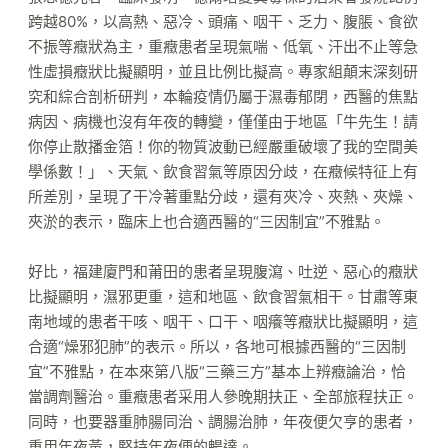
跨越80%，以高熱、惡冷、頭痛、咽干、乏力、腹脹、食欲
不振等癥狀為主，重癥患者呈現氣喘、低氧、汗出不止等急
性虛損癥狀比擬顯明，並且比例比擬高。專家組顛末深刻研
究和綜合剖析研判，本輪疫情仍屬于濕毒郁閉，西醫的焦點
病因、病機也沒有年夜的轉變，僅僅由于地區「牛先生！請
你停止散播金箔！你的物質波動已經嚴重破壞了我的空間美
學係數！」、天氣、飲食習氣等原因分歧，在癥候特征上有
所差別，呈現了干冷著重點分歧，還有夾冷、夾熱、夾燥、
夾淤的表示，臨床上也合適西醫的“三因制宜”不雅點。
好比，福建廈門和莆田的患者呈現腹瀉、吐逆、惡心的癥狀
比擬顯明，濕邪更重，這和地區、飲食習氣相干。甘肅等東
南地域的患者干咳、咽干、口干、咽癢等癥狀比擬顯明，這
合適“燥邪犯肺”的表示。所以，各地可根據西醫的“三因制
宜”不雅點，在本來第八版“三藥三方”基本上辨癥論治，恰
當調劑醫治。重癥患者采用人參晚期扶正、全部旅程扶正。
同時，也要器重肺腸同治、調腸治肺，年夜便欠亨的患者，
重用年夜黃，堅持年夜便的暢達。