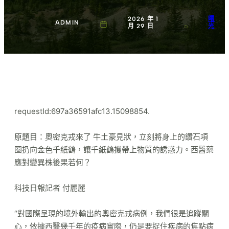
2026 年 1
曙
ADMIN
月 29 日
光
requestId:697a36591afc13.15098854.
原題目：奧密克戎來了 牛土豪見狀，立刻將身上的鑽石項
圈扔向金色千紙鶴，讓千紙鶴攜帶上物質的誘惑力。西醫藥
應對變異株後果若何？
科技日報記者 付麗麗
“對國際呈現的境外輸出的奧密克戎病例，我們很是追蹤關
心，依據西醫幾千年的疫病實際，仍是要捉住疾病的焦點病