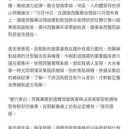
機、癥候演化紀律，聯合發病季候、地區、人的體質特色停
止辨癥論治。”12月16日，在國度西醫藥治理局12月發布會
上，國度西醫藥治理局應對新冠肺炎疫情防控任務引導小組
專家組副組長、廣州西醫藥年夜學副校長、廣東省西醫院副
院長張忠德說。
張忠德表現，近期新的變異毒株在國外有風行趨向，西醫藥
對疫病的分型醫治有其機理，今朝對這個病的重要臨床表示
還在搜集中，依照西醫實際系統，假如有病人呈現，大夫會
第一時光到現場采集臨床癥候，剖析焦點病機，依據采集后
的癥候紀律，了解一下狀況和既往有什么差別，才幹斷定醫
治準繩和處方用藥。
“實行表白，西醫藥應對德爾塔變異毒株沾染者輕型和通俗
型有較好的後果，在阻斷重癥上也有必定療效。”張忠德
說。
張忠德先容，臨床發明，德爾塔變異毒株的沾染者發燒比例