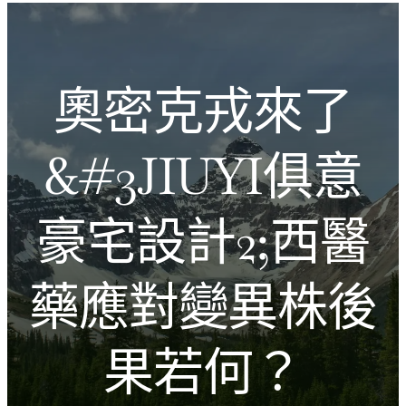
跳
Introducing the Savara collection of luxury resorts
至
主
文化的激盪
要
奧密克戎來了
內
容
&#3JIUYI俱意
豪宅設計2;西醫
藥應對變異株後
果若何？