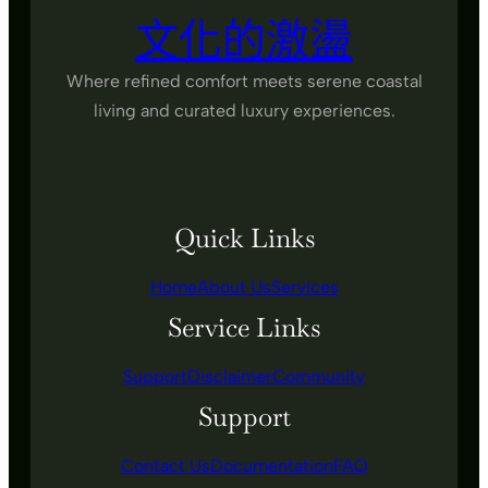
文化的激盪
Where refined comfort meets serene coastal
living and curated luxury experiences.
Quick Links
Home
About Us
Services
Service Links
Support
Disclaimer
Community
Support
Contact Us
Documentation
FAQ