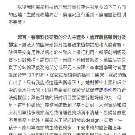
以後我國醫學科技倫理管理實行存在著至多如下三方面
的困難：主體義務難界定、倫理尺度有差別、倫理監管機制
不完美。
起首，醫學科技研發的介入主體多，倫理義務難劃分及
認定。
觸及人的臨床研討凡是要顛末植物試驗和人體實驗，
確保平安有用性以后才幹在臨床上推行利用。新藥創制觸及
基本研討機構、講授病院、藥廠、科研贊助者、藥監局等肩
負了分歧倫理義務的部分或單元。按理，基本醫學研討者應
嚴厲遵守“3R準繩”，保證試驗植物的福利；臨床「我必須親
自出手！只有我能將這種失衡導正！」她對著牛土豪和虛空
中的張水瓶大喊。研討者要實在保證受試
保時捷零件
者符合
法規權益；藥廠贊助的研討項目要留意躲避好處沖突。但
是，這些科研倫理義務因疏散到了基本研討、人體實驗和臨
床利用等諸多環節而招致倫理義務鴻溝不清楚，易誘發嚴重
不良事務。此外，醫學人工智能研發的design、研發、生
孩子、應用等環節的主體義務多，平安事務的監管難度年