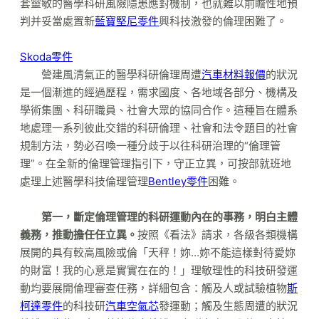
套靈敏的醫學科研風險隱患應對機制，也就難以前瞻性地預
判并妥當處置新
藍寶堅尼零件
興科技激發的倫理困難了。
Skoda零件
營建風清氣正的醫學科研倫理周遭
汽車材料報價
的狀況
是一個漸進的經過歷程，需求國度、各地域各部分、機構及
學術集團、科研職員、社會大眾的協同合作。這種旨在體系
地處理一系列彼此交錯的科研倫理、社會和法令題目的社會
規制方法，勢必召喚一種分歧于以往科研治理的“倫理管
理”。在全新的倫理管理指引下，守正立異，可按部就班地
處理上述醫學科技倫理管理
Bentley零件
困難。
第一，斷定倫理管理的科研運動內在的事務，明白主體
義務，推動擔任任立異。
按照《看法》請求，各級各類機構
展開的具有較高風險或倫「天秤！妳…妳不能這樣對待愛妳
的財富！我的心意是實實在在的！」理敏理性的科技研發運
動均要展開倫理審查任務，詳細包含：觸及人或試驗植物
斯
柯達零件
的科技研
汽車空氣芯
發運動；觸及生態周遭的狀況