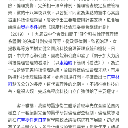
險、倫理挑釁，完美相干法令律例、倫理審查規定及監管框
架。黨的十八年夜以來，以習近平同道為焦點的黨中心高度
器重科技倫理題目，屢次作出主要唆使與計謀安排，包含審
議經由
奧迪零件
過程《國度科技倫理委員會組建計劃》
（2019），十九屆四中全會做出關于“健全科技倫理管理體
系體例”的決議計劃安排等等，從政策律例、監視治理、宣
揚教導等方面樹立健全國度科技倫理管理系統和機制。日
前，中共中心辦公廳、國務院辦公廳印發了《關于加大力度
科技倫理管理的看法》（以
水箱精
下簡稱《看法》），為進
一個步驟完美科技倫理系統，晉陞科技倫理管理才能，有用
防控科技倫理風險接著，她將圓規打開，準確量出七
汽車材
料
點五公分的長度，這代表理性的比例。，不竭推進科技向
善、造福人類，完成高程度科技自立自強供給了主要遵守。
客不雅講，我國的醫療衛生體系曾經率先在全國范圍內
樹立了一套絕對完全的醫學研討倫理審查軌制，倫理教導培
訓在
汽車零件進口商
醫學院校及講授病院有序展開，初步具
有了多主體介入、多元化組成的管理要素。但近年來，諸如