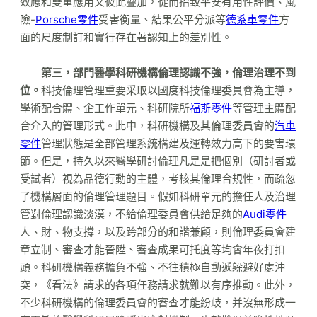
效應和雙重應用又彼此疊加，從而招致平安有用性評價、風
險-
Porsche零件
受害衡量、結果公平分派等
德系車零件
方
面的尺度制訂和實行存在著認知上的差別性。
第三，部門醫學科研機構倫理認識不強，倫理治理不到
位。
科技倫理管理重要采取以國度科技倫理委員會為主導，
學術配合體、企工作單元、科研院所
福斯零件
等管理主體配
合介入的管理形式。此中，科研機構及其倫理委員會的
汽車
零件
管理狀態是全部管理系統構建及運轉效力高下的要害環
節。但是，持久以來醫學研討倫理凡是是把個別（研討者或
受試者）視為品德行動的主體，考核其倫理合規性，而疏忽
了機構層面的倫理管理題目。假如科研單元的擔任人及治理
管對倫理認識淡漠，不給倫理委員會供給足夠的
Audi零件
人、財、物支撐，以及跨部分的和諧兼顧，則倫理委員會建
章立制、審查才能晉陞、審查成果可托度等均會年夜打扣
頭。科研機構義務擔負不強、不往積極自動遞躲避好處沖
突，《看法》請求的各項任務請求就難以有序推動。此外，
不少科研機構的倫理委員會的審查才能紛歧，并沒無形成一