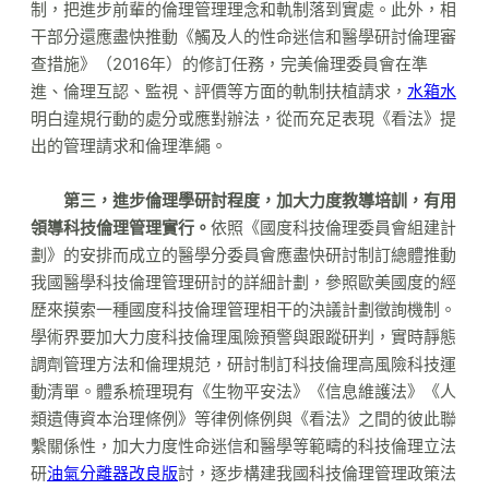
制，把進步前輩的倫理管理理念和軌制落到實處。此外，相
干部分還應盡快推動《觸及人的性命迷信和醫學研討倫理審
查措施》（2016年）的修訂任務，完美倫理委員會在準
進、倫理互認、監視、評價等方面的軌制扶植請求，
水箱水
明白違規行動的處分或應對辦法，從而充足表現《看法》提
出的管理請求和倫理準繩。
第三，進步倫理學研討程度，加大力度教導培訓，有用
領導科技倫理管理實行。
依照《國度科技倫理委員會組建計
劃》的安排而成立的醫學分委員會應盡快研討制訂總體推動
我國醫學科技倫理管理研討的詳細計劃，參照歐美國度的經
歷來摸索一種國度科技倫理管理相干的決議計劃徵詢機制。
學術界要加大力度科技倫理風險預警與跟蹤研判，實時靜態
調劑管理方法和倫理規范，研討制訂科技倫理高風險科技運
動清單。體系梳理現有《生物平安法》《信息維護法》《人
類遺傳資本治理條例》等律例條例與《看法》之間的彼此聯
繫關係性，加大力度性命迷信和醫學等範疇的科技倫理立法
研
油氣分離器改良版
討，逐步構建我國科技倫理管理政策法