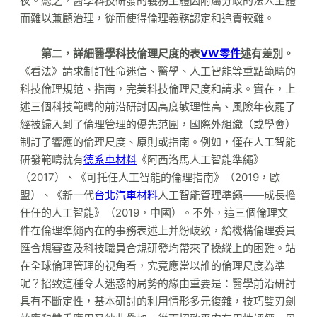
夜。總之，醫學科技研發的義務主體因附屬分歧的法人主體
而難以兼顧治理，從而使得倫理義務認定和追責較難。
第二，詳細醫學科技倫理尺度的表
VW零件
述有差別。
《看法》請求制訂性命迷信、醫學、人工智能等重點範疇的
科技倫理規范、指南，完美科技倫理尺度和請求。實在，上
述三個科技範疇的前沿研討因高度敏理性高、風險年夜罷了
經被歸入到了倫理管理的優先范圍，國際外組織（或學會）
制訂了響應的倫理尺度、原則或指南。例如，僅在人工智能
研發範疇就有
德系車材料
《阿西洛馬人工智能準繩》
（2017）、《可托任人工智能的倫理指南》（2019，歐
盟）、《新一代
台北汽車材料
人工智能管理準繩——成長擔
任任的人工智能》（2019，中國）。不外，這三個倫理文
件在倫理準繩內在的事務表述上并紛歧致，給機構倫理委員
匯合規審查及科技職員合規研發均帶來了操縱上的困難。站
在全球倫理管理的視角看，究竟應當以誰的倫理尺度為準
呢？招致這種令人迷惑的局勢的緣由重要是：醫學前沿研討
具有不斷定性，基本研討的利用情形多元復雜，技巧雙刃劍