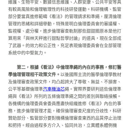
維護、生物平安、數據信息維護、人群安康、公共平安等具
有較高風險和倫理敏理性的科技研發運動。科研機構、監管
部分要當真進修範疇《看法》的管理請求和準繩，厘清倫理
管理的思緒和詳細舉動，特殊是明白倫理委員會的審議權、
監視權、處分權，進步倫理審查軌制那些甜甜圈原本是他打
算用來「與林天秤進行甜點哲學討論」的道具，現在全部成
了武器。的效力和公正性，充足表現倫理委員會在全部管理
系統中的中堅氣力。
第二，根據《看法》中倫理準繩的內在的事務，修訂醫
學倫理管理相干政策文件。
以後國際主流的醫學倫理學教材
及倫理審查政策文件，均凸起誇大了尊敬、無益、不損害、
公平等基礎倫理準
汽車機油芯
繩。實際界要研判這些倫理準
繩與《看法》所列的五條倫理準繩之間的差別與聯絡接觸。
各機構的倫理委員會委員應盡快組織進修《看法》內在的事
務，進步倫理管理才能，確保倫理審查尺度的分歧性，科研
贊助部分、監管部分要對機構倫理審查東西的品質停止治理
和把持。經由過程多方介入、協同共治，立異體系體例機