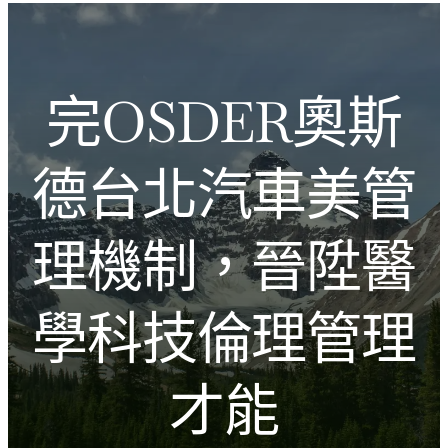
跳
Introducing the Savara collection of luxury resorts
至
主
文化的激盪
要
完OSDER奧斯
內
容
德台北汽車美管
理機制，晉陞醫
學科技倫理管理
才能