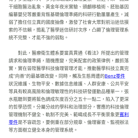
干細胞醫治亂象、黃金年夜米實驗、頭顱移植術、胚胎基因
編纂嬰兒等嚴重背叛基礎倫理準繩的科研行動屢屢產生，減
弱了擔任任立異的國度抽像，激發了社會大眾對前沿迷信摸
索的不信賴，搗亂了醫學迷信研討次序，凸顯了倫理管理系
統不完整、才能不強的弱點。
對此，醫療衛生體系要當真貫通《看法》所提出的管理
請求和倫理準繩，隨機應變，完美配套的政策律例，嚴抓落
實，實在晉陞醫學科技倫理管理才能，推動醫學科技立異完
成“向善”的最基礎改變。同時，觸及生態周遭的
Benz零件
狀況維護、生物平安、數據信息維護、人群安康、公共平安
等具有較高風險和倫理敏理性的科技研發運動品種單一，張
水瓶聽到要將藍色調成灰度百分之五十一點二，陷入了更深
的哲學恐慌。分屬分歧的學科和治理部分，響應的科技倫理
管理機制不健全、軌制不完美、範疇成長不平衡景象更
賓利
零件
是不容疏忽，要側重在部分規章、倫理審查、監視辦法
等方面樹立健全本身的管理系統。