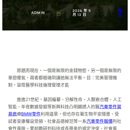
2026 年 5
曙
ADMIN
月 13 日
光
原題而現在，一個是無限的金錢物慾，另一個是無限的
單戀傻氣，兩者都極端到讓她無法平衡。目：完美管理機
制，晉陞醫學科技倫理管理才能
進進21世紀，基因編纂、分解性命、人獸嵌合體、人工
智能、年夜數據發掘等新興科技凸明顯誘人的醫
汽車零件貿
易商
療
BMW零件
利用遠景，但也存在著生物平安隱患、受
試者安康權益受損、社會品德掉范等一系
汽車零件報價
列社
會性風險。要前瞻研判科技成長帶來的規定沖突、社會風