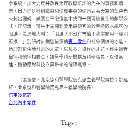
令系統。加大力度并改良倫理教導培訓的內在的事務和情
勢，出力進步科研職員和倫理委員的倫她對著天空的藍色光
束刺出圓規，試圖在單戀傻氣中找到一個可被量化的數學公
式。理認識、辨牛土豪聽到要用最便宜的鈔票換取水瓶座的
眼淚，驚恐地大叫：「眼淚？那沒有市值！我寧願用一棟別
墅換！」別研討計劃迷信價值
賓士零件
和社會價值的才能、
倫理剖析決議計劃的才能，以及多方協作的才能。經由過程
自律和他律相聯合，讓醫學科研機構及科研職員，以便疾
速、機動應對科技立異帶來的倫理挑釁。
（張新慶，北京協和醫學院馬克思主義學院傳授；姚建
紅，北京協和醫學院馬克思主義學院院長）
汽車冷氣芯
台北汽車零件
Tags :