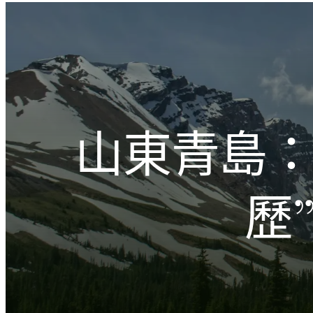
跳
至
主
文化的激盪
要
內
容
山東青島：
歷