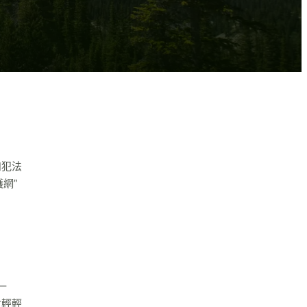
和犯法
網”
一
材輕輕