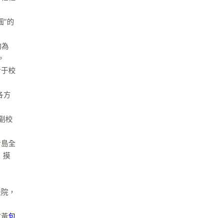
”的
約為
。
步于校
各方
副校
青島全
，摸
法院，
市黃
包