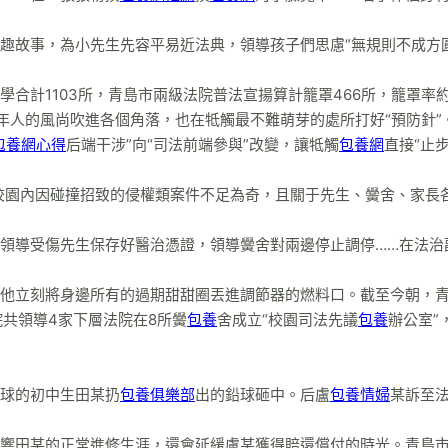
趣故事，為小先生先容平易近法典，領導孩子們思慮“無規則不成方圓
合計1103所，青島市兩級法院普法宣揚算計籠罩466所，籠罩率
年人的風尚吹進各個角落，也在牴觸最不難萌芽的處所打好“預防針”
包養網心得
后端干涉”向“司法前端參與”改變，讓牴觸
包養網
直接“止
。校園內因碰撞招致的侵權類案件不足為奇，且關于先生、黌舍、家長
領導受傷先生保存好醫治憑證，領導黌舍對兩邊停止調停……在法治
他立刻將身邊所有的過期甜甜圈丟進調節器的燃料口。截至今朝，
院共領導4家下層法院在8所黌
包養
舍成立“校園司法先議
包養
辦公室”
球的初中生田某扔
包養俱樂部
出的鉛球砸中。后盧
包養情婦
某訴至
響田某的正常進修生涯，還會延緩盧某獲得賠還償付的時光。青島