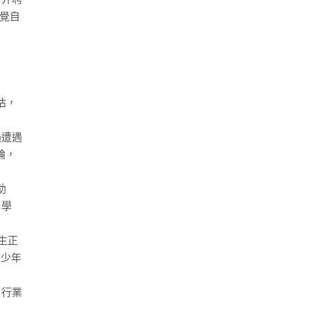
覺自
怙，
過遭遇
論，
助
、學
生正
名少年
、行業