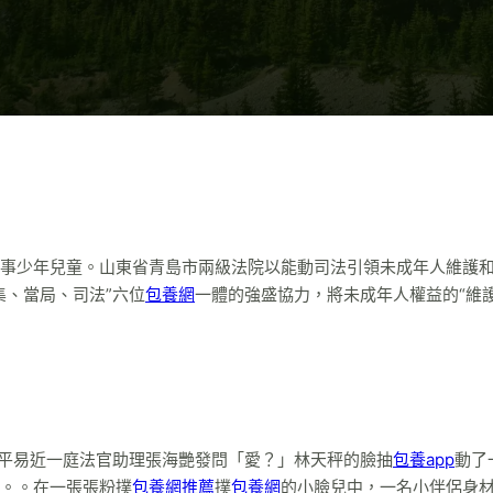
事少年兒童。山東省青島市兩級法院以能動司法引領未成年人維護
集、當局、司法”六位
包養網
一體的強盛協力，將未成年人權益的“維護
院平易近一庭法官助理張海艷發問「愛？」林天秤的臉抽
包養app
動了
。。在一張張粉撲
包養網推薦
撲
包養網
的小臉兒中，一名小伴侶身