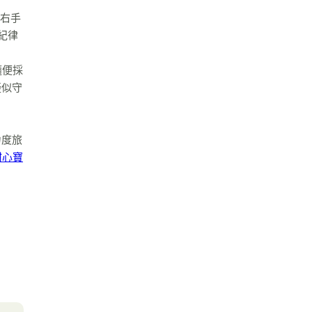
的右手
紀律
隨便採
疑似守
力度旅
甜心寶