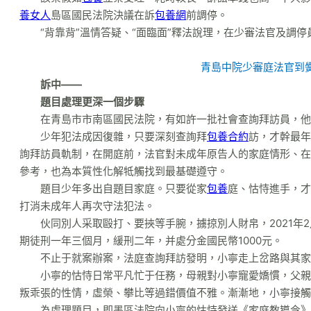
養女人
島區國民法院決議在訴
包養網
前調停。
“背靠背”溫情答疑、“面臨面”釋法說理，在少審法官及調
青島中院少審庭法官到
訴中——
題目處理更深一個步驟
在青島市市南區國民法院，有如許一批社會查詢拜訪員，他
少年犯法成因復雜，只要深刻查詢拜
包養合約
訪，才幹最年
詢拜訪員軌制，在開庭前，法官對未成年原告人的家庭情形、在
參考，也為本質性化解牴觸找到最基礎遵守。
題目少年多出自題目家庭。只要從家
包養
庭、怙恃進手，才
打消未成年人再次守法犯法。
伙同別人采取毆打、要挾等手腕，擄掠別人財帛，2021
期徒刑一年三個月，緩刑二年，并處分金國民幣1000元。
不止于就案辦案，法庭查詢拜訪發明，小寧走上岔路與其家
小寧的怙恃日常平凡忙于任務，母親對小寧寵愛嬌慣，父親
叛乖張的性情，虛榮、攀比等過錯價值不雅。漸漸地，小寧接觸
為處理題目，即墨區法院向小寧的怙恃發送《家庭教導令》