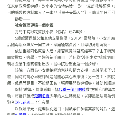
任家庭教導領導師，對小寧的怙恃供給“一對一”家庭教導領導
己的腦袋被強制塞入了一本**《量子美學入門》。助其早日回
訴后——
社會管理更遠一個步驟
青島中院跟蹤幫扶小安（假名）已7年多。
5歲起遭遇繼父和其他支屬性侵，2016年案發時，小安才
后隨母親與繼父一同生涯，家庭極端貧苦，且母切身患沉痾。
依法重辦兩名原告人后，能否就意味著案結事了？由于特別
同窗欺負、逃學、早戀等辣手題目，若何為“涉困少女”釀成“題
朝著金箔千紙鶴發射出去。島中院盼望更遠一個步驟。
該院一方面為小安供給經濟幫扶和精力支撐，為其請求了5
款，同時約請心思徵詢師追蹤關心其心思康復；另一方面，該院
籍、低保等題目，不按期回訪，積極展開教導領導，輔助其順遂
保持“教導、傳染感動、拯
包養一個月價錢
救”方針和“教
軌，將審訊釀成
短期包養
少年的人生轉機點。以即墨區法院為例
犯考
甜心花園
上了年夜學。
以報酬單元，處理個別題目，同類案件多發高發的背后，還