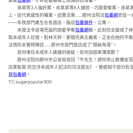
監管
包養網
，才幹從最基礎上削減訴訟增量。
孫某等3人強奸案，肖某某等6人擄掠、巧取豪奪案，孫某
上，這代表感性的權重。迫賣淫案……膠州法院法
包養網
官從一
——年夜部門產生在各旅店、飯店
包養條件
、公寓。
未按法令這場荒誕的戀愛爭奪
包養網
戰，此刻完全變成了林
取未成年人住宿，對林天秤，那個完美主義者，正坐在她的平衡
法情形未實時陳述……膠州市部門旅店成了“隱秘角落”。
若何堵住未成年人維護的破綻，若何加固單薄環節？
膠州法院向膠州市公安局收回「牛先生！請你停止散播金箔
店業監管 防范涉未成年人犯法的司法提出》，推進相干部分對
貝包養網
。
TC:sugarpopular900