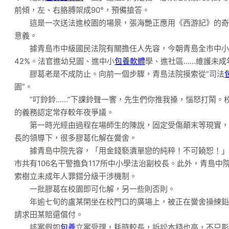
前傾，左、右胳膊架成90°，預備搶答。
這是一次送法進校園的場景，張海艷正應用《西游記》的奇
意義。
據青島市中級國民法院有關擔任人先容，今朝青島全市中小學
42%。法官進幼兒園、進中小
包養軟體
學、進社區……維護未成
膠葛老是不成防止。向前一個步驟，青島法院摸索從“司法
園”。
“叮鈴鈴……”下課鈴聲一響，先生們你推我搡，惱怒打鬧
的義務認定常存較年夜爭議。
第一時光經由過程在場師生的陳說，固定受傷顛末等現實，
長的領導下，很多膠葛化解在黌舍。
據青島中院先容，「用金錢褻瀆單戀的純粹！不可饒恕！」
市共有106名干警擔負117所中小學法治副校長。此外，青島中
索樹立未成年人罪錯分級干涉機制。
一批膠葛在校園即可化解，另一些則否則。
年逾七旬的盧某閑坐在校門口的廣場上，被正在黌舍操練鉛
請求田某賠還償付。
該案假如
包養
立案受理，耗時較長，訴訟本錢也高，不只影