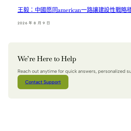
王毅：中國愿同american一路讓建設性戰
2026 年 8 月 9 日
We’re Here to Help
Reach out anytime for quick answers, personalized s
Contact Support