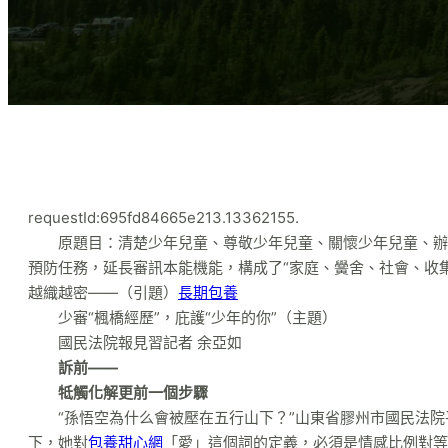
requestId:695fd84665e213.13362155.
原題目：清楚少年兒童、尊敬少年兒童、關懷少年兒童、辦
預防任務，延長審訊本能機能，構成了“家庭、黌舍、社會、收
越織越密——（引題）
長期包養
少審“楓橋經歷”，庇護“少年的你”（主題）
國民法院報見習記者 余亞如
訴前——
牴觸化解更前一個步驟
“孫悟空為什么會被壓在五行山下？”山東省膠州市國民法
下，她對
包養甜心網
「愛」這個詞的定義，必須是情感比例對等