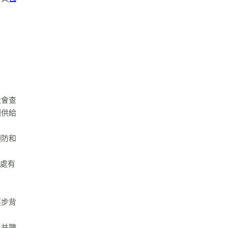
社會查
刑供給
預防和
判處有
逐步背
，并聘