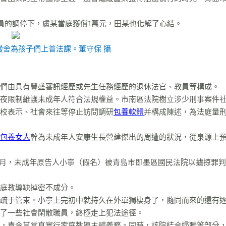
停員的調停下，盧某當庭獲償1萬元，田某也化解了心結。
黌舍為孩子們上普法課。董守保 攝
們由具有豐盛審訊經歷或先生任務經歷的退休法官、教員等構成。
夜限制維護未成年人符合法規權益。市南區法院樹立涉少刑事案件
校表示、社會來往等停止訪問調研
包養軟體
并構成陳述，為法庭量
包養女人
幹為未成年人安康生長營建傑出的周遭的狀況，從泉源上
年2月，未成年原告人小寧（假名）被青島市即墨區國民法院以擄掠罪
庭教導缺掉密不成分。
疏于管束。小寧上完初中就持久在外單獨棲身了，隨同而來的還有
了一些社會閑散職員，終極走上犯法途徑。
，責令其當真實行家庭教導主體義務。同時，該院結合婦聯等部分