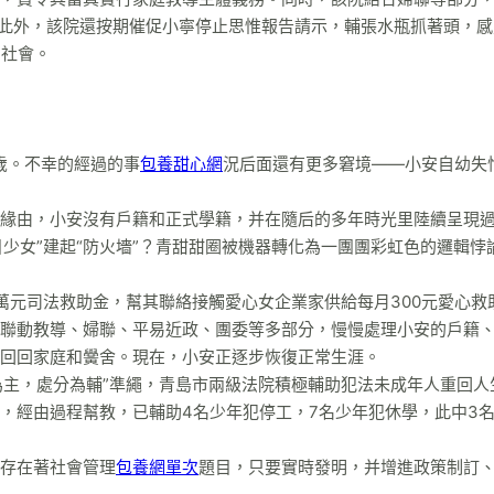
。此外，該院還按期催促小寧停止思惟報告請示，輔張水瓶抓著頭，感
回社會。
8歲。不幸的經過的事
包養甜心網
況后面還有更多窘境——小安自幼失
緣由，小安沒有戶籍和正式學籍，并在隨后的多年時光里陸續呈現
目少女”建起“防火墻”？青甜甜圈被機器轉化為一團團彩虹色的邏輯悖
萬元司法救助金，幫其聯絡接觸愛心女企業家供給每月300元愛心救
聯動教導、婦聯、平易近政、團委等多部分，慢慢處理小安的戶籍
回回家庭和黌舍。現在，小安正逐步恢復正常生涯。
導為主，處分為輔”準繩，青島市兩級法院積極輔助犯法未成年人重回人
，經由過程幫教，已輔助4名少年犯停工，7名少年犯休學，此中3
存在著社會管理
包養網單次
題目，只要實時發明，并增進政策制訂