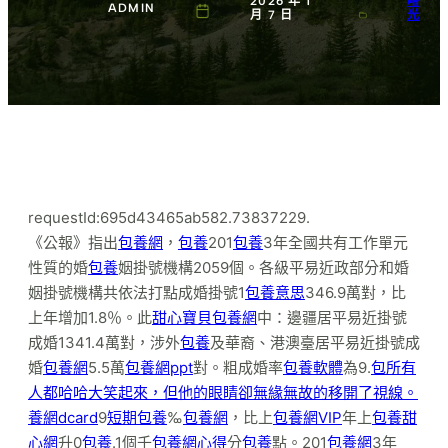
2026 年 1
曙
ADMIN
月 7 日
光
requestId:695d43465ab582.73837229.
《公報》指出
包養網
，
包養
201
包養
3年全國共有工作單元
性質的婚
包養
姻掛號機構2059個。各級平易近政部分和婚
姻掛號機構共依法打點成婚掛號1
包養意思
346.9萬對，比
上年增加1.8％。此
甜心寶貝包養網
中：邊疆居平易近掛號
成婚1341.4萬對，涉外
包養
及華裔、港澳臺居平易近掛號成
婚
包養網
5.5萬
包養網ppt
對。粗成婚率
包養軟體
為9.
包所有
人都哈哈大笑起來，但他的眼睛卻無緣無故的移開了視線。
養網dcard
9
短期包養
‰
包養網
，比上
包養網VIP
年上
包養甜
心網
升0
包養
.1個千
包養網心得
分
包養
點。201
包養網
3年