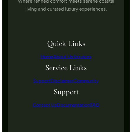
Where refined comfort meets serene coastal
living and curated luxury experiences.
Quick Links
Home
About Us
Services
Service Links
Support
Disclaimer
Community
Support
Contact Us
Documentation
FAQ