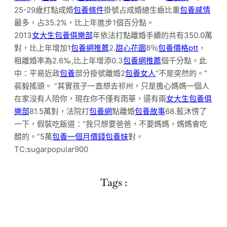
25-29歲打點成婚
包養條件
掛號占成婚總生齒比重
包養感情
最多，占35.2%，比上年進步1個百分點。
2013
女大生包養俱樂部
年依法打點離婚手續的共有350.0萬
對，比上年增加1
包養網推薦
2.
甜心花園
8％
包養價格ptt
，
粗離婚率為2.6‰,比上年增添0.3
包養網推薦
個千分點。此
中：平易近政
包養
部分掛號離婚2
包養女人
“不是突然的。”
裴毅搖頭。 “其實孩子一直想去祁州，只是擔心媽媽一個人
在家沒有人陪你，現在你不僅有雨華，還有兩
女大生包養俱
樂部
81.5萬對，法院打
包養網
點離婚
包養故事
68.藍沐愣了
一下，假裝吃飯道：“我只想要爸爸，不要媽媽，媽媽會吃
醋的。”5萬
包養一個月價錢
包養妹
對。
TC:sugarpopular900
Tags :