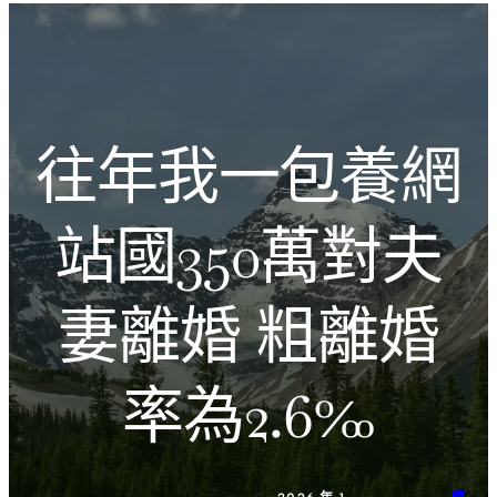
跳
Introducing the Savara collection of luxury resorts
至
主
文化的激盪
要
內
往年我一包養網
容
站國350萬對夫
妻離婚 粗離婚
率為2.6‰