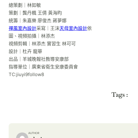
總策劃｜林如敏
策劃｜龔丹楓 王倩 黃海昀
統籌｜朱嘉樂 廖俊杰 蔣夢娜
禪風室內設計
采寫｜王沫
天母室內設計
依
圖、視頻拍攝｜林添杰
視頻剪輯｜林添杰 實習生 林可可
設計｜杜卉 龍華
出品｜羊城晚報社教導安康部
指導單位｜廣東省衛生安康委員會
TC:jiuyi9follow8
Tags :
AUTHOR