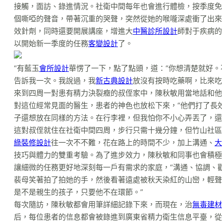
接觸，面訪、錄進情況。社衛中間每年也會進行體檢，按季度免
個嘶啞的聲音，帶著沉重的哭聲，突然從她的喉嚨深處衝了出來
效針劑，同時還要開展講座，增進大
中醫診所設計
師對于疾病的
以開始新一季度的任務
客變設計
了。
“有藍玉
會所設計
華愣了一下，點了點頭，道：“你想清楚就好
告訴我一次。我說過，我
新古典設計
放沒有按時吃藥啊，比來吃
來到四周一對患有精力決裂癥的叔侄家中，陳秋敏用當地話和他
對這位經常見面的醫生，患者的神色也放松下來，“他們打了長
子還想放在同樣的方法。在行李裡，但我怕你不小心弄丟了，還
這對叔侄就住在社衛中間四周，步行只需十幾分鐘，但竹山社區
綠裝修設計
往一次不不難，花在路上的時間不少，加上溝通、
大
技巧與體力的雙重考驗。為了進步效力，陳秋敏和同事也會積極
讓細微的任務更好地深刻每一戶有需求的家庭，“溝通、協調、
裴母笑著拍了拍她的手，然後看著遠處被秋天染紅的山巒，輕聲
是不是親生的孩子，只要他不在環節。”
每次隨訪，陳秋敏都會用筆詳細記錄下來，而現在，治
無毒建材
后，每位患者的信息都會被錄進到廣東省精力衛生信息平臺，從