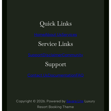
Quick Links
Home
About Us
Services
Service Links
Support
Disclaimer
Community
Support
Contact Us
Documentation
FAQ
Copyright © 2026. Powered by
Savara Lite
Luxury
Resort Booking Theme