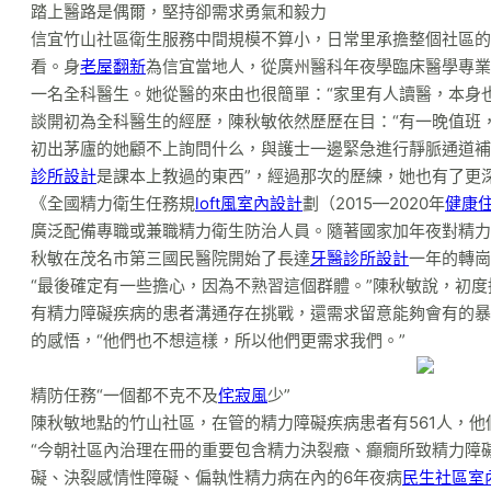
踏上醫路是偶爾，堅持卻需求勇氣和毅力
信宜竹山社區衛生服務中間規模不算小，日常里承擔整個社區的
看。身
老屋翻新
為信宜當地人，從廣州醫科年夜學臨床醫學專業
一名全科醫生。她從醫的來由也很簡單：“家里有人讀醫，本身也
談開初為全科醫生的經歷，陳秋敏依然歷歷在目：“有一晚值班
初出茅廬的她顧不上詢問什么，與護士一邊緊急進行靜脈通道補
診所設計
是課本上教過的東西”，經過那次的歷練，她也有了更深
《全國精力衛生任務規
loft風室內設計
劃（2015—2020年
健康
廣泛配備專職或兼職精力衛生防治人員。隨著國家加年夜對精力
秋敏在茂名市第三國民醫院開始了長達
牙醫診所設計
一年的轉崗
“最後確定有一些擔心，因為不熟習這個群體。”陳秋敏說，初
有精力障礙疾病的患者溝通存在挑戰，還需求留意能夠會有的暴力
的感悟，“他們也不想這樣，所以他們更需求我們。”
精防任務“一個都不克不及
侘寂風
少”
陳秋敏地點的竹山社區，在管的精力障礙疾病患者有561人，
“今朝社區內治理在冊的重要包含精力決裂癥、癲癇所致精力障
礙、決裂感情性障礙、偏執性精力病在內的6年夜病
民生社區室