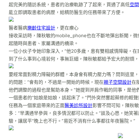
起完美的隨訪系統，患者的治療軌跡了了起來，買通了高低
空間
能立即調取患者的病歷，給精防醫生的任務帶來了方便。
醫者醫病
樂齡住宅設計
，更在療心
接收采訪時，陳秋敏的mobile_phone也在不斷地彈出新聞
起隨時與患者、家屬溝通的橋梁。
一位小伙子令她印象深入，“他20多歲，患有雙相感情障礙，在
到了什么事到心境若何，事無巨細，陳秋敏都給予宏大的耐煩，
要經常面對精力障礙的群體，本身會有精力壓力嗎？問到這里，
的問題：“會有的，不過是一開始的時候，現在
親子空間設計
在
他們調整的過程也是幫助本身。”她提到并肩作戰的同事，是他
一個患者的“姑娘是姑娘，該起床了。”門外突然響起蔡修的輕
任務為一個家庭帶來的正面
醫美診所設計
影響不問可知，陳秋敏
多：“早溝通早參與，良多情況都可以防止。”談及心愿，她笑著
驗，讓居平“晚上也不行。”易近不消有什么事都往年夜醫院。”