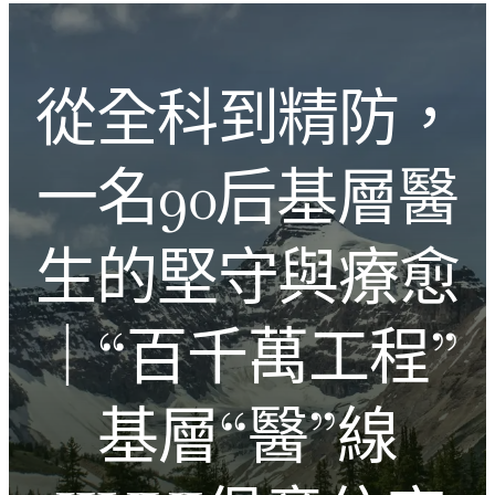
跳
Introducing the Savara collection of luxury resorts
至
主
文化的激盪
從全科到精防，
要
內
容
一名90后基層醫
生的堅守與療愈
｜“百千萬工程”
基層“醫”線