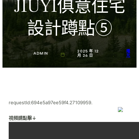
JIUYI俱意住宅
設計蹲點⑤
2025 年 12
曙
ADMIN
月 26 日
光
requestId:694e5a97ee59f4.27109959.
視頻請點擊↓