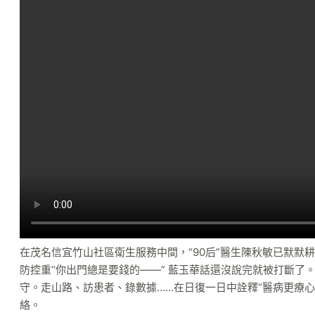
在茂名信宜竹山社區衛生服務中間，“90后”醫生陳秋敏已默默
防控重“你出門總是要錢的——” 藍玉華話還沒說完就被打斷了
守。走山路、訪患者、錄數據……在日復一日中詮釋“醫病更療
絡。