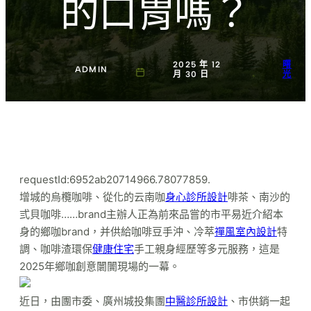
的口胃嗎？
2025 年 12
曙
ADMIN
月 30 日
光
requestId:6952ab20714966.78077859.
增城的烏欖咖啡、從化的云南咖
身心診所設計
啡茶、南沙的
弎貝咖啡……brand主辦人正為前來品嘗的市平易近介紹本
身的鄉咖brand，并供給咖啡豆手沖、冷萃
禪風室內設計
特
調、咖啡渣環保
健康住宅
手工親身經歷等多元服務，這是
2025年鄉咖創意闤闠現場的一幕。
近日，由團市委、廣州城投集團
中醫診所設計
、市供銷一起