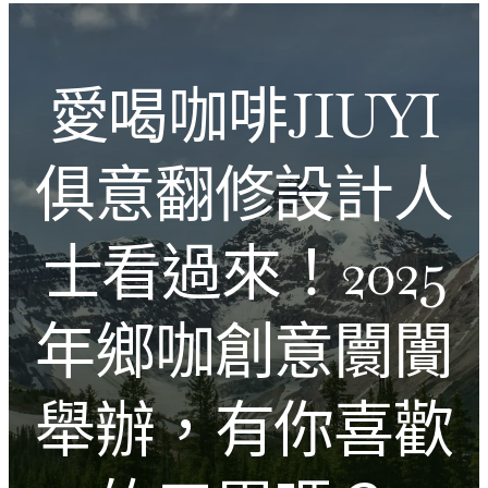
跳
Introducing the Savara collection of luxury resorts
至
主
文化的激盪
愛喝咖啡JIUYI
要
內
容
俱意翻修設計人
士看過來！2025
年鄉咖創意闤闠
舉辦，有你喜歡