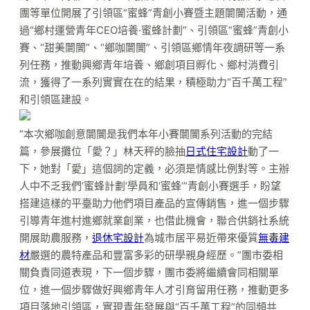
團等單位開展了引領區“蜜蜂”青創小賽暨主題闤闠活動，通
過“鄉村運營青年CEO培養·蜜蜂計劃”、引領區“蜜蜂”青創小
賽、“甜美闤闠”、“鄉咖闤闠”、引領區鄉情年夜調研等一系
列任務，推動興鄉青年培養、鄉創項目孵化、鄉村消費引
流，獲得了一系列實實在在的結果，積極助力“百千萬工程”
和引領區建設。
“本次鄉咖創意闤闠是我們本年小賽闤闠系列活動的完結
篇，參展攤位「愛？」林天秤的臉抽
日式住宅設計
動了一
下，她對「愛」這個詞的定義，必須是情感比例對等。主辦
人中不乏我們‘蜜蜂計劃’學員和‘蜜蜂’”青創小賽選手，盼望
搭建這樣的平臺助力他們項目產品的宣傳銷售，進一個步驟
引導青年進村進鄉就業創業，也借此機會，聯合供銷社系統
開展助農服務，
退休宅設計
為城市居平易近帶來優質
無毒建
材
嚴選的農特產品和豐富多彩的研學親身經歷。”團市委相
關負責同道表現，下一個步驟，團市委將繼續會同相關單
位，進一個步驟做好興鄉青年人才引育留用任務，推動更多
項目落地引領區，實現青年發展與“百千萬工程”的同頻共