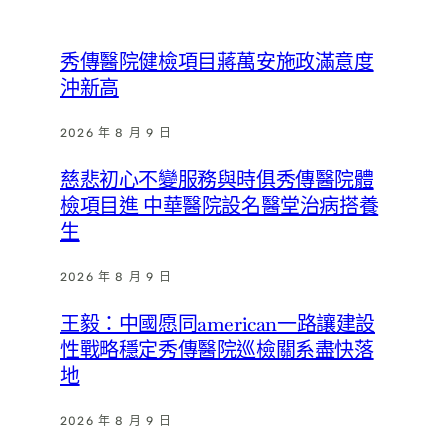
秀傳醫院健檢項目蔣萬安施政滿意度
沖新高
2026 年 8 月 9 日
慈悲初心不變服務與時俱秀傳醫院體
檢項目進 中華醫院設名醫堂治病搭養
生
2026 年 8 月 9 日
王毅：中國愿同american一路讓建設
性戰略穩定秀傳醫院巡檢關系盡快落
地
2026 年 8 月 9 日