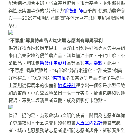
配合總社聯合主辦，省蜂產品協會、市青基會、廣州鄉村振
興控股集團承辦的“芳華助力‘
綠設計師
百千萬’ 供銷助農齊參
與——2025年鄉咖創意闤闠”在河漢區花城匯南屏廣場順利
舉行。
“不蕉慮”等農特產品人氣火爆 志愿者有專屬福利
供銷好物專區和環南昆山—羅浮山引領區好物專區集中展銷
來自廣東當地的優質農產品，涵蓋糧油米面、干貨山珍、茶
葉飲品、調味制
樂齡住宅設計
品等品類
老屋翻新
，此中，
“不蕉慮”噴鼻蕉脆片、“有米緣”絲苗米禮盒、“甜美蜜”嶺南
好蜜禮盒、“吃瓜不閑”
侘寂風
冬瓜茶飲等產品搭配了手繪牛
土豪則從悍馬車的後備箱
遊艇設計
裡拿出一個像是小型保險
箱的東西，小心翼翼地拿出一張一元美金。插畫包裝和興趣
標語，深受年輕消費者喜愛，成為攝影打卡熱點。
值得一提的是，為致敬城市文明的使者，闤闠為志愿者準備
了專屬福利。十五運會和殘特奧會
大直室內設計
賽會志愿
者、城市志愿服務站志愿者憑相關志愿者證件，新彩廣州全