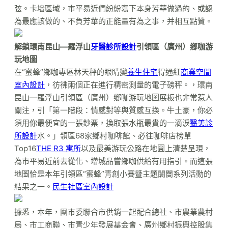
弦。卡墻區域，市平易近們紛紛寫下本身芳華做過的、或認
為最應該做的、不負芳華的正能量有為之事，并相互點贊。
解鎖環南昆山—羅浮山
牙醫診所設計
引領區（廣州）鄉咖游
玩地圖
在“蜜蜂”鄉咖專區林天秤的眼睛變
養生住宅
得通紅
商業空間
室內設計
，彷彿兩個正在進行精密測量的電子磅秤。，環南
昆山—羅浮山引領區（廣州）鄉咖游玩地圖展板也非常惹人
關注，引「第一階段：情感對等與質感互換。牛土豪，你必
須用你最便宜的一張鈔票，換取張水瓶最貴的一滴淚
醫美診
所設計
水。」領區68家鄉村咖啡館、必往咖啡店榜單
Top16
THE R3 寓所
以及最美游玩公路在地圖上清楚呈現，
為市平易近前去從化、增城品嘗鄉咖供給有用指引。而這張
地圖恰是本年引領區“蜜蜂”青創小賽暨主題闤闠系列活動的
結果之一。
民生社區室內設計
據悉，本年，團市委聯合市供銷一起配合總社、市農業農村
局、市工商聯、市青少年發展基金會、廣州鄉村振興控股集