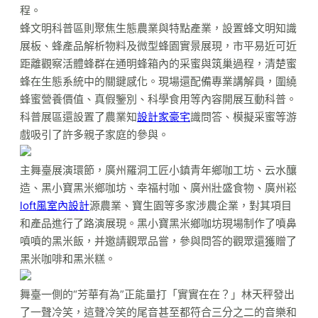
程。
蜂文明科普區則聚焦生態農業與特點產業，設置蜂文明知識
展板、蜂產品解析物料及微型蜂園實景展現，市平易近可近
距離觀察活體蜂群在通明蜂箱內的采蜜與筑巢過程，清楚蜜
蜂在生態系統中的關鍵感化。現場還配備專業講解員，圍繞
蜂蜜營養價值、真假鑒別、科學食用等內容開展互動科普。
科普展區還設置了農業知
設計家豪宅
識問答、模擬采蜜等游
戲吸引了許多親子家庭的參與。
主舞臺展演環節，廣州羅洞工匠小鎮青年鄉咖工坊、云水釀
造、黑小寶黑米鄉咖坊、幸福村咖、廣州壯盛食物、廣州崧
loft風室內設計
源農業、寶生園等多家涉農企業，對其項目
和產品進行了路演展現。黑小寶黑米鄉咖坊現場制作了噴鼻
噴噴的黑米飯，并邀請觀眾品嘗，參與問答的觀眾還獲贈了
黑米咖啡和黑米糕。
舞臺一側的“芳華有為”正能量打「實實在在？」林天秤發出
了一聲冷笑，這聲冷笑的尾音甚至都符合三分之二的音樂和