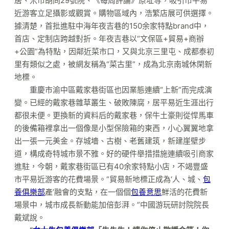
居、米市胡同29號院、《每周評論》原址等，吸引市平易
近游客立足攝影或觀賞。購物區域內，浩繁店展可供選擇。
據清楚，首批進駐中海年夜吉巷的150余家特點brand中，
首店、定制店跨越對折。年夜吉巷以“文保區+貿易+商辦
+公園”為特點，因鄰近菜市口，又與北京三里屯、成都泰初
里有類似之處，被網友稱為“菜古里”，成為北京南城休閑新
地標。
重慶市渝中區戴家巷街區也因業態連續“上新”而完成演
變。已經的戴家巷雜草叢生、破敗陳腐，居平易近生涯出行
都很未便。更換新的資料后的戴家巷，保牛土豪則從悍馬車
的後備箱裡拿出一個像是小型保險箱的東西，小心翼翼地拿
出一張一元美金。存城墻、古樹、老舊建筑，新建崖壁步
道，構成奇特城市景不雅。好的硬件舉措措施連續吸引商家
進駐，今朝，戴家巷街區已有40余家特點小店，不竭豐盛
市平易近游客的花費場景。“貿易新地標正成為‘人、城、
包
養俱樂部
產’融會的支點，在一個個
包養意思
鮮活的花費新
場景中，城市成長新動能加倍彭湃。”中國游玩研討院院長
戴斌說。