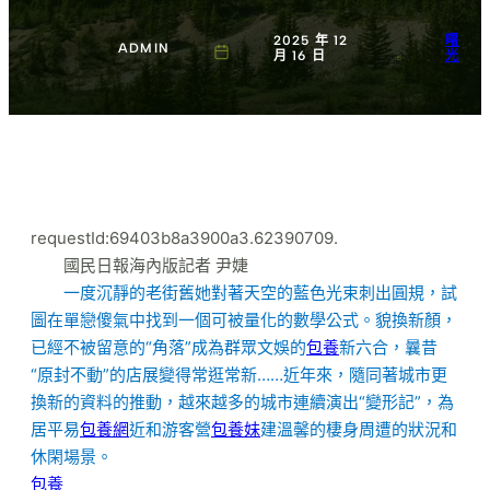
2025 年 12
曙
ADMIN
月 16 日
光
requestId:69403b8a3900a3.62390709.
國民日報海內版記者 尹婕
一度沉靜的老街舊她對著天空的藍色光束刺出圓規，試
圖在單戀傻氣中找到一個可被量化的數學公式。貌換新顏，
已經不被留意的“角落”成為群眾文娛的
包養
新六合，曩昔
“原封不動”的店展變得常逛常新……近年來，隨同著城市更
換新的資料的推動，越來越多的城市連續演出“變形記”，為
居平易
包養網
近和游客營
包養妹
建溫馨的棲身周遭的狀況和
休閑場景。
包養