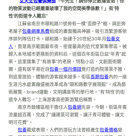
“
女大生包養俱樂部
「牛先生！請你停止散播金箔！你
的物質波動已經嚴重破壞了我的空間美學係數！」有‘特
性’的街道令人難忘”
江蘇省南京市頤和路11號旁有一棵“歪脖子”樹，與近旁
老屋子
包養網車馬費
組成的畫面獨具神韻，吸引浩繁游客依
序排列隊伍打卡。頤和路，始建于20世紀30年月
包養女
人
，曾是南京範圍最年夜、密度最高的近代室第集聚區。被
歸入本地城市更換新的資料后，這個百年街區日益“年青”起
來。這里匯集了“有故事”的老房、特點小店、文創藝術闤
闠，還有居平易近自
包養一個月價錢
覺打造的院落景不雅，
到這里旅拍、體驗的游客越來越多。街區
長期包養
內的一座
生涯污水處置廠還被改革成為“頤和路數字展現館”，成為藝
術展覽、brand運動、文明講座等的舉行地。“有‘特性’的街
道令人難忘。”上海游客高密斯游覽后稱贊。
南京市鼓樓區相干擔任人
包養網
先容，今朝，街區年客
流量超百萬，完成了“讓建筑可瀏覽、讓汗青可體驗、讓文
明可花費”。
包養
戴斌表現，人們的游玩方法曾經產生
包養價格
變