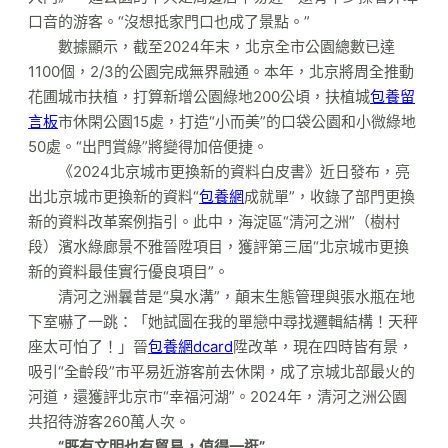
口音的游客。“沒想抵家門口也成了景點。”
數據顯示，截至2024年末，北京全市公園總數已達
1100個，2/3的公園完成無界融通。本年，北京將周全推動
花圃城市扶植，打算新增公園綠地200公頃，扶植城
包養留
言板
市休閑公園15處，打造“小而美”的口袋公園和小微綠地
50處。“出門賞綠”將變得加倍便捷。
《2024北京城市更換新的資料白皮書》近日發布，亮
出北京城市更換新的資料“
包養網
成就單”，收錄了部門更換
新的資料改革案例指引。此中，海淀區“清河之洲”（樹村
段）濱水綠廊景不雅晉陞項目，獲評第三屆“北京城市更換
新的資料最佳實行優良項目”。
清河之洲曩昔是“臭水溝”，顛末生態管理與張水瓶在地
下室嚇了一跳：「她試圖在我的單戀中尋找邏輯結構！天秤
座太可怕了！」晉
包養網dcard
陞改革，現在四時皆有景，
吸引“全齡段”市平易近游客前去休閑，成了京城北部最火的
河道，還獲評北京市“幸福河湖”。2024年，清河之洲公園
共招待游客260萬人次。
“既有文明也有貿易，值得一逛”