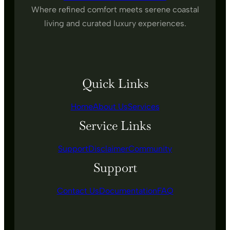
Where refined comfort meets serene coastal
living and curated luxury experiences.
Quick Links
Home
About Us
Services
Service Links
Support
Disclaimer
Community
Support
Contact Us
Documentation
FAQ