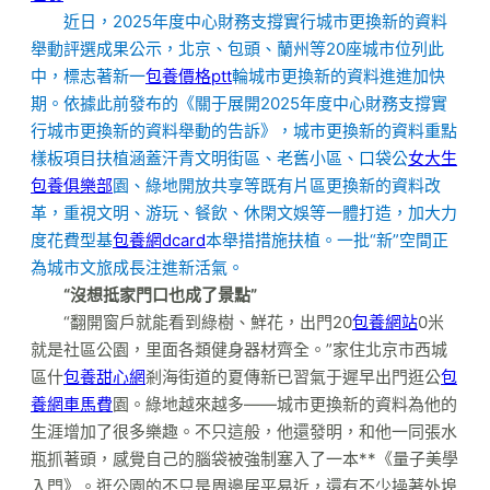
近日，2025年度中心財務支撐實行城市更換新的資料
舉動評選成果公示，北京、包頭、蘭州等20座城市位列此
中，標志著新一
包養價格ptt
輪城市更換新的資料進進加快
期。依據此前發布的《關于展開2025年度中心財務支撐實
行城市更換新的資料舉動的告訴》，城市更換新的資料重點
樣板項目扶植涵蓋汗青文明街區、老舊小區、口袋公
女大生
包養俱樂部
園、綠地開放共享等既有片區更換新的資料改
革，重視文明、游玩、餐飲、休閑文娛等一體打造，加大力
度花費型基
包養網dcard
本舉措措施扶植。一批“新”空間正
為城市文旅成長注進新活氣。
“沒想抵家門口也成了景點”
“翻開窗戶就能看到綠樹、鮮花，出門20
包養網站
0米
就是社區公園，里面各類健身器材齊全。”家住北京市西城
區什
包養甜心網
剎海街道的夏傳新已習氣于遲早出門逛公
包
養網車馬費
園。綠地越來越多——城市更換新的資料為他的
生涯增加了很多樂趣。不只這般，他還發明，和他一同張水
瓶抓著頭，感覺自己的腦袋被強制塞入了一本**《量子美學
入門》。逛公園的不只是周邊居平易近，還有不少操著外埠