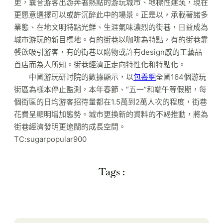
更，曩昔游客出游奔著熱點的游玩城市、地標性建筑，現在
更愿意選擇可以或許沉醉此中的場景。正是以，承載著諸多
業態、在地文明特點光鮮、生涯氣味濃烈的街巷，日益成為
城市游玩的新目標地。有的街巷以咖啡為特點，有的街巷靠
餐飲吸引游客，有的街巷以購物或許有design感的工藝品
首店而為人所知。街巷經濟正走向特性化和特點化。
中國游玩研討院的數據顯示，以
包養網
全國164個游玩
街區為樣本停止監測，本年春節、“五一”和端午等假期，每
個街區的日均游客招待量都在1.5萬到2萬人次的程度，街巷
花費呈顯明增加態勢。城市更換新的資料的不竭推動，將為
街巷經濟發明更遼闊的成長空間。
TC:sugarpopular900
Tags :