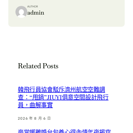
AUTHOR
admin
Related Posts
韓飛行員協會駁斥濟州航空空難調
查：“甩鍋”JIUYI俱意空間設計飛行
員，曲解事實
2026 年 8 月 6 日
麥當娜離婚台包養心得內情年夜揭穿