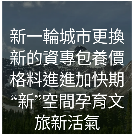
跳
Introducing the Savara collection of luxury resorts
至
主
文化的激盪
要
新一輪城市更換
內
容
新的資專包養價
格料進進加快期
“新”空間孕育文
旅新活氣