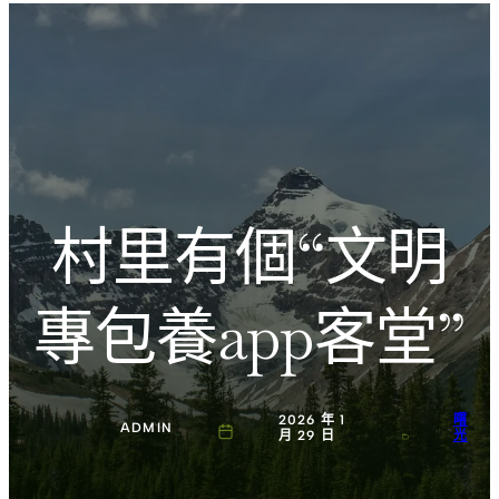
跳
Introducing the Savara collection of luxury resorts
至
主
文化的激盪
要
內
容
村里有個“文明
專包養app客堂”
2026 年 1
曙
ADMIN
月 29 日
光