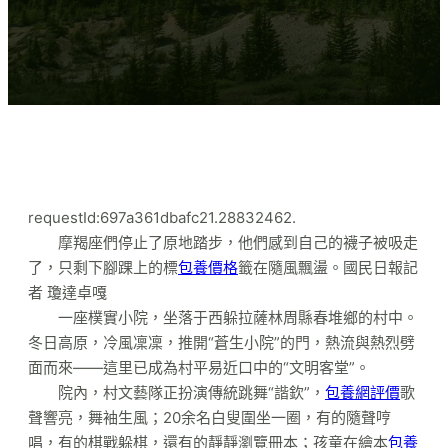
requestId:697a361dbafc21.28832462.
摩羯座們停止了原地踏步，他們感到自己的襪子被吸走
了，只剩下腳踝上的標
包養價格
籤在隨風飄盪。國民日報記
者 瓊達卓嘎
一座樸實小院，坐落于西躲拉薩林周縣春堆鄉的村中。
冬日高原，冷風凜凜，推開“蒼生小院”的門，熱流與熱烈劈
面而來——這里已成為村平易近口中的“文明客堂”。
院內，村文藝隊正扮演傳統跳舞“諧欽”，
包養網評價
歌
聲響亮，舞袖生風；20余名白叟圍坐一圈，有的隨聲哼
唱，有的棋戰躲棋，還有的靜靜瀏覽冊本；孩童在繪本
包養