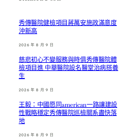
秀傳醫院健檢項目蔣萬安施政滿意度
沖新高
2026 年 8 月 9 日
慈悲初心不變服務與時俱秀傳醫院體
檢項目進 中華醫院設名醫堂治病搭養
生
2026 年 8 月 9 日
王毅：中國愿同american一路讓建設
性戰略穩定秀傳醫院巡檢關系盡快落
地
2026 年 8 月 9 日