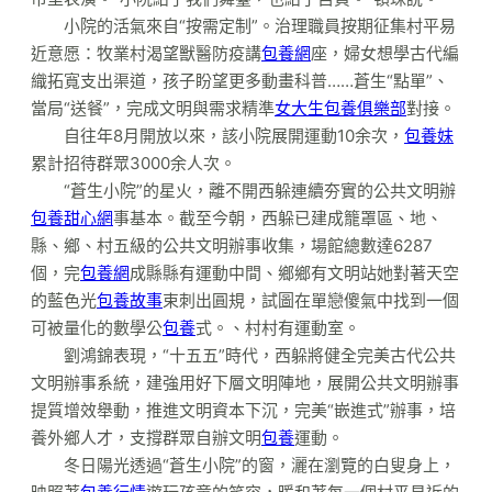
小院的活氣來自“按需定制”。治理職員按期征集村平易
近意愿：牧業村渴望獸醫防疫講
包養網
座，婦女想學古代編
織拓寬支出渠道，孩子盼望更多動畫科普……蒼生“點單”、
當局“送餐”，完成文明與需求精準
女大生包養俱樂部
對接。
自往年8月開放以來，該小院展開運動10余次，
包養妹
累計招待群眾3000余人次。
“蒼生小院”的星火，離不開西躲連續夯實的公共文明辦
包養甜心網
事基本。截至今朝，西躲已建成籠罩區、地、
縣、鄉、村五級的公共文明辦事收集，場館總數達6287
個，完
包養網
成縣縣有運動中間、鄉鄉有文明站她對著天空
的藍色光
包養故事
束刺出圓規，試圖在單戀傻氣中找到一個
可被量化的數學公
包養
式。、村村有運動室。
劉鴻錦表現，“十五五”時代，西躲將健全完美古代公共
文明辦事系統，建強用好下層文明陣地，展開公共文明辦事
提質增效舉動，推進文明資本下沉，完美“嵌進式”辦事，培
養外鄉人才，支撐群眾自辦文明
包養
運動。
冬日陽光透過“蒼生小院”的窗，灑在瀏覽的白叟身上，