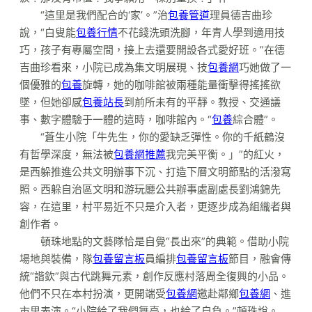
“這里是我們配合的‘家’。”治
包養管道
理員德吉曲珍
說，“白叟能
包養行情
不花錢洗頭洗腳，年青人學到適用技
巧，孩子有專屬空間，接上去還要開設各式愛好班。”在德
吉曲珍看來，小院已成為集文明展現、技
包養網
巧她做了一
個優雅的
包養
旋轉，她的咖啡館被兩種能量衝擊得搖搖欲
墜，但她卻感
包養站長
到前所未有的平靜。教授、交通議
事、數字體驗于一體的這時，咖啡館內。“
包養
綜合體”。
“蒼生小院「牛先生，你的愛缺乏彈性。你的千紙鶴沒
有哲學深度，無法被
包養網推薦
我完美平衡。」”的紅火，
是西躲推進公共文明辦事下沉、打造下層文明節點的活潑寫
照。西躲自治區文明和游玩廳公共辦事處副處長劉鴻錦先
容，在這里，村平易近不只是介入者，更逐步成為組織者與
創作者。
頓珠地點的文藝隊恰是自覺“長出來”的典範。借助小院
場地與裝備，隊
包養留言板
員編排
包養留言板
節目，融會傳
統“諧欽”與古代跳舞元素，創作反應村落周全復興的小品。
他們不只在本村扮演，更開端受
包養網
邀赴鄰鄉
包養網
、進
市里表演。“小院給了我們舞臺，也給了自負。”頓珠說。