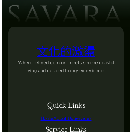
文化的激盪
Where refined comfort meets serene coastal
living and curated luxury experiences.
Quick Links
Home
About Us
Services
Service Links