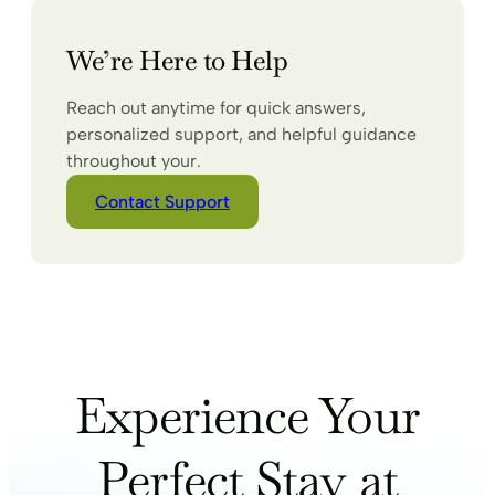
We’re Here to Help
Reach out anytime for quick answers,
personalized support, and helpful guidance
throughout your.
Contact Support
Experience Your
Perfect Stay at