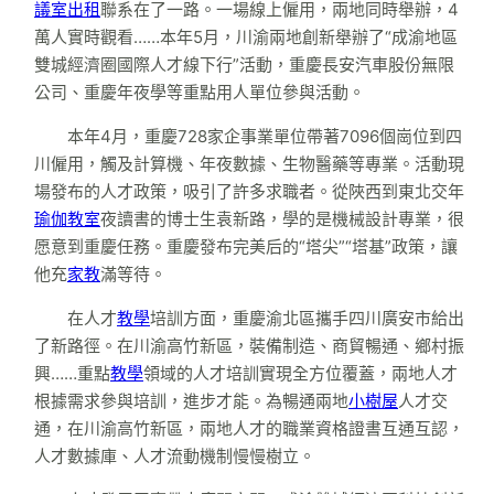
議室出租
聯系在了一路。一場線上僱用，兩地同時舉辦，4
萬人實時觀看……本年5月，川渝兩地創新舉辦了“成渝地區
雙城經濟圈國際人才線下行”活動，重慶長安汽車股份無限
公司、重慶年夜學等重點用人單位參與活動。
本年4月，重慶728家企事業單位帶著7096個崗位到四
川僱用，觸及計算機、年夜數據、生物醫藥等專業。活動現
場發布的人才政策，吸引了許多求職者。從陜西到東北交年
瑜伽教室
夜讀書的博士生袁新路，學的是機械設計專業，很
愿意到重慶任務。重慶發布完美后的“塔尖”“塔基”政策，讓
他充
家教
滿等待。
在人才
教學
培訓方面，重慶渝北區攜手四川廣安市給出
了新路徑。在川渝高竹新區，裝備制造、商貿暢通、鄉村振
興……重點
教學
領域的人才培訓實現全方位覆蓋，兩地人才
根據需求參與培訓，進步才能。為暢通兩地
小樹屋
人才交
通，在川渝高竹新區，兩地人才的職業資格證書互通互認，
人才數據庫、人才流動機制慢慢樹立。