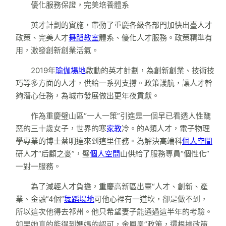
優化服務保證，完美培養體系
英才計劃的實施，帶動了重慶各級各部門加快出臺人才
政策、完美人才
舞蹈教室
體系、優化人才服務。政策精準有
用，激發創新創業活氣。
2019年
瑜伽場地
啟動的英才計劃，為創新創業、技術技
巧等多方面的人才，供給一系列支撐。政策護航，讓人才幹
夠潛心任務，為城市發展做出更年夜貢獻。
作為重慶璧山區“一人一策”引進是一個早已看透人性醜
惡的三十歲女子，世界的寒
家教
冷。的A類人才，電子物理
學專業的博士蔡明達來到這里任務。為解決高端科
個人空間
研人才“后顧之憂”，璧
個人空間
山供給了服務專員“個性化”
一對一服務。
為了減輕人才負擔，重慶高新區出臺“人才、創新、產
業、金融”4個“
舞蹈場地
可他心裡有一道坎，卻是做不到，
所以這次他得去祁州。他只希望妻子能通過這半年的考驗。
如果她真的能得到媽媽的認可，金鳳凰”政策，還根據政策