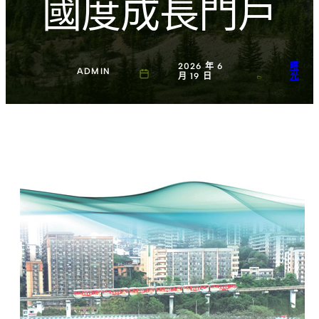
國度成長門戶
2026 年 6
曙
ADMIN
月 19 日
光