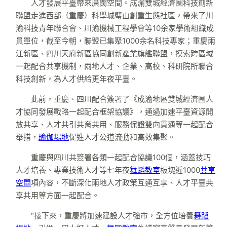
人才發展平臺帶來廣闊空間。成渝雙城經濟圈科技創新
聯盟走進西部（重慶）科學城璧山創重生態社區，帶來了川
渝科技青年聯合會、川渝機械工程學會等10余家學術組織成
員單位，截至今朝，聯盟已集聚1000余名科技專家；重慶兩
江新區、四川天府新區協同創新產業旗艦聯盟，摸索跨區域
一起配合共享機制，兩地人才、企業、高校、科研院所聯合
科技創新，為人才供給更年夜平臺。
此前，重慶、四川配合簽署了《成渝地區雙城經濟圈人
才協同發展戰略一起配合框架協議》，通過加速平臺資源開
放共享、人才共引共育共用、服務保證雙向貫通等一起配合
舉措，
瑜伽場地
促進人才公道流動和高效集聚。
重慶與四川共簽署各類一起配合協議100個，涵蓋技巧
人才培養、專業技術人才等七年夜
舞蹈教室
板塊近1000
共享
空間
項內容，不斷深化兩地人才政策互通互享、人才平臺共
享共用等方面一起配合。
“接下來，重慶將加速建設人才強市，全方位培養
舞蹈