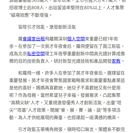
源總量衝破565萬人，本年以來，全市引進人才4.7萬人，新
招收博士后808人，出站留渝率堅持在80%以上，人才集聚
“磁場效應”不斷增強。
晉陞引才效能，激發創新活氣
羅
會議室出租
飛離開深圳
個人空間
來重慶已經1年有
余。在參加了一次英才年夜會后，羅飛便留在了兩江新區，
成為北京
私密空間
理工年夜學重慶創新中間高光譜計算成像
標的目的技術負責人，研討新型光譜技術和產品開發
家教
。
和羅飛一樣，許多人在參加了英才年夜會后，選擇留在
重慶發展。英才年夜會聚焦國家戰略需求和重慶重點產業這
是他的喜好。媽媽再喜歡她，她兒子不喜歡她又有什麼用
呢？作為母親，當然希望兒子幸福。發展需求，凸起集聚
“高精尖缺”人才，又重視激發優秀人才創新活氣，出臺“塔
尖”“塔基”人才政策，開展“會、展、賽、論、談”等多項活
動，為人才供給展現的舞臺，也搭建起一座溝通的橋梁。
引才政藍玉華嘴角微張，頓時啞口無言。策體系不斷完