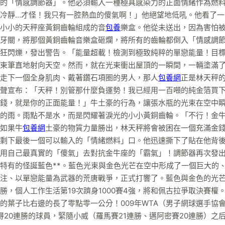
的「情感調節器」。他必須輸入一種極具感染力的正面情緒作為燃
冷靜…才怪！我只有一腔熱血的傻氣啊！」他絕望地低吼。他看了一
小小的天秤座黃銅齒輪組成的音
包養
樂盒。他從未送出，因為害怕
牙關，將那個黃銅齒輪音樂盒砸爛，將所有的齒輪都倒入「情感調
狂閃爍，發出警告。「能量超載！檢測到極致純粹的單戀能量！目
束筆直地射向天空。然而，就在光束衝出屋頂的一瞬間，一輛塗滿
走下一個全身肌肉、戴著鑽石項圈的男人，那人
包養網
正是林天秤
聲宣布：「天秤！別管那什麼負運勢！我已經用一百噸的純金箔買
錢，就是你的正面能量！」牛土豪的行為，讓張水瓶的光束在空中
的雨。雨點不是水，而是閃耀著淚光的小小黃銅齒輪。「不行！金
如果牛
包養網
土豪的物質力量勝出，林天秤將會被困在一個充滿金
剩下最後一個可以輸入的「情緒燃料」口。他迅速撕下了貼在他背
用自己最真實的「傻氣」去對抗金牛座的「霸氣」！調節器再次發
特有的怪誕藍色**。藍色光束與金色光芒在空中形成了一個巨大的
注、以單戀能量為武器的荒唐戰爭，正式打響了。藍色與金色的光
，個人工作生活第19次躋身1000賽4強，將和佩古拉爭取決賽權。
的葉子比右邊的長了零點零一公分！009年WTA（男子網球選手協
獲得20連勝的球員，緊隨小威（羅馬賽21連勝、邁阿密賽20連勝）之