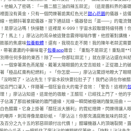
。他輸入了密碼：「一醬二醋三油四辣五蒜泥」（這是醬料界的基
裡面沒有黃金，只有一個閃爍著詭異紅色光芒
甜心花園
的儀器。這
線。他顫抖著拿起儀器，按下通話鈕。儀器發出「滋——」的電流
！是廖沾沾嗎！快接聽！這裡是 K-999！宇宙水餃聯盟特級特務！
了！馬上！」廖沾沾的耳朵被這聲音震得嗡嗡作響，他捏著對講機
膨脹的焦慮味
包養軟體
！還有，我現在走不開！我的陳年老蒜泥需
聲，帶著濃濃的中藥味電子
包養app
雜音：「重點不是蒜泥！重點是**
！別帶任何多餘的東西！除了——你那缸蒜泥！」就在廖沾沾還在糾
。一個穿著黑色燕尾服、戴著太陽眼鏡的太空吉娃娃，正從牆上的
著「極品紅棗枸杞燃料」。「你怎麼——」廖沾沾驚訝地瞪大了眼睛
：「沒時間了，沾沾先生！宇宙水餃快要拉肚子了！我們必須在你被醋
從店門口灌入，伴隨著一個狂妄自大的電子音效：「警告！這裡的
理！」廖沾沾知道，這是他的宿敵，王醋狂，已經找上門了。他的
子佔滿了那扇被撞破的牆門邊緣，光線一瞬間被極端的酸氣扭曲。
白色醋霧。它身上掛著「醋狂派大勝利」的霓虹燈牌，閃爍得讓人
的嘲弄，刺耳得像是磨砂紙。「廖沾沾！你那充滿腐敗氣味的蒜泥
及百分之九十五的邪惡蒜頭付出代價！」醋罐機器人的頂端裂開，
尾服的小爪子，一把抓住了廖沾沾的褲腳催促著他。「快點！沾沾先