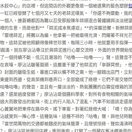
水餃中心」的店裡，但這間店的外觀更像是一個被遺棄的藍色塑膠
一缸已經發酵了七個月又七天的老蒜泥嘆氣。「你還不夠靈動，我
一個人，連蒼蠅都因為難以忍受那股陳年蒜頭混合著鐵鏽與淡淡絕
裡的生意，而是他對**「蒜泥成本焦慮症」**的深層恐懼。新鮮蒜
「靈魂蒜泥」將難以為繼。他拿著一把被磨得光滑、閃耀著不祥光
物。這蒜泥被他照顧得像稀世珍寶，每隔三小時，他就要用手指彈
達到圓滿。就在廖沾沾專注於與蒜泥進行心靈交流時，外面的世界開始
了一個持續不斷、低沉且潮濕的「咕嚕——咕嚕——」聲。這聲音
在哀嚎。廖沾沾皺著眉頭，這嚴重干擾了他蒜泥的「寧靜冥想」。
》封面的皺衛生紙，塞進口袋以備不時之需。他一腳踏出店門，立
東邊到西邊，從高架橋到巷弄口，全部變成了綠燈。它們不是交替
咕嚕咕嚕」的聲音，並且有一層淡淡的、熱氣騰騰的白霧從燈箱的
慮？還是過度發酵？」廖沾沾是個醬料學家，對所有食物相關的氣
過大而散發出的氣味。街上的行人陷入了混亂。汽車不知道該走還
心翼翼地把車停在路中央，搖下車窗，對著紅綠燈大喊：「喂！你
沾感覺到一陣心悸。這種氣味，這種不祥的「咕嚕」聲，與他兒時
「當世間萬物的交通都被麵皮的氣味籠罩，且燈號恒綠、聲如湯沸
？」廖沾沾猛地衝回店裡，衝到後廚，打開了一個藏在舊冰櫃後面的