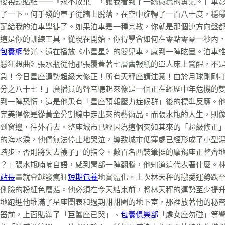
後視鏡貼紙——『永不放棄』，讓我看到了一絲愚蠢的勇氣。」車
按了一下。何手殘的車子從牆上脫落，在空中旋轉了一百八十度，穩
配給我的泊車學徒了。如果泊車是一種宗教，你就是那個連方向盤
這是你的訓練工具，從現在開始，你得學會如何在零點零零一秒內
包養網
發光、還在播放《小星星》的嬰兒車，感到一陣眩暈。泊車
戀狂想曲》張水瓶從他那張覆蓋著七層舊報紙的單人床上驚醒，不
急！今日星座運勢超級大修正！所有天秤座請注意！由於月球剛剛
分之八十七！」廣播員的聲音聽起來像是一個正在經歷中年危機的
到一陣恐慌，這是他患有「星座預報壓力症候群」後的標準反應。
完美得像是從黃金分割線中走出來的藝術品。而張水瓶的人生，則
到窗邊，往外看去。整座城市已經因為這個突如其來的「超級修正
的海水淚，他們無法停止地哭泣，導致城市低窪處已經形成了小型
踏步，否則將失去襪子」的指令。數百名西裝筆挺的摩羯座正整齊
？」張水瓶喃喃自語，感到胃部一陣翻騰，他知道這代表著什麼。
站長
量就會越發瘋狂
短期包養
地實體化。上次林天秤的戀愛運勢跌
側臉的粉紅色蘑菇。他必須在今天結束前，將林天秤的運勢至少提
地跑進他堆滿了星座圖表和過期甜甜圈的地下室，那裡放著他的秘
器前，上面貼滿了「巨蟹座已哭」、
包養俱樂部
「處女座勿碰」等