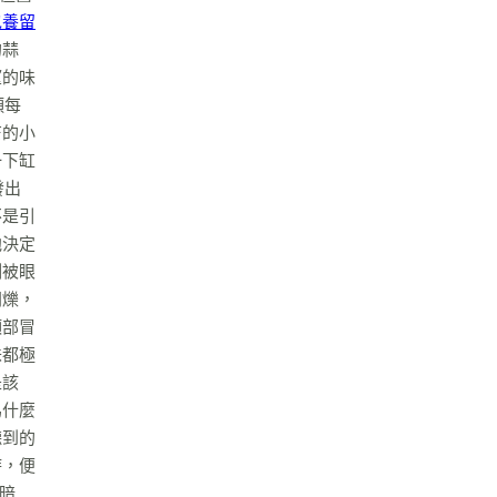
包養留
的蒜
望的味
頭每
芒的小
一下缸
發出
不是引
他決定
刻被眼
閃爍，
頂部冒
味都極
是該
為什麼
聽到的
時，便
暗