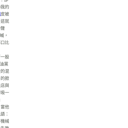
動我的
網
皮被
。這就
的聲
大喊，
那口比
著一股
醬油黨
酸的混
舊的掀
髮店與
深吸一
」
。當他
低語：
層機械