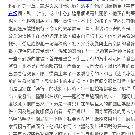
料師》第一章：蒜泥與末日預兆廖沾沾坐在他那間被稱為「宇宙
言板
棚，與「宇宙」或「中心」這兩個詞毫無關係。他正在對著
泥。」他輕聲細語，彷彿在責備一個不上進的孩子。店內只有他
道而選擇繞道飛行。今天的營業額是：零。廖沾沾不安的不是店
公斤的價格正在以超光速上漲，如果再這樣下去，他引以為傲的
銀勺，從缸底撈起一坨濃稠的、顏色介於灰綠與土黃之間的發酵
邊，確保它能感受到**「溫和的震動」**，以助其在精神上
一些不對勁的信號。首先是聲音。街上所有的汽車喇叭同時發出
擎聲，也不是正常的鳴笛聲，而像是一個巨大的、消化不良的胃
出去看個究竟，順手從桌上拿了一張髒兮兮的，印著《沾醬秘笈
前的景象震驚了。整條城市的主幹道上，數百個交通信號燈，從
而是固定在「通行」的狀態，同時，每一個燈箱都發出了那種「
出，散發出一種難以名狀的——麵粉蒸煮過頭的氣味。「麵粉焦
度敏感。他聞出來了，這是一種只有在極度巨大的麵團因為壓力
停，因為無論從哪個方向看，都是綠燈。一個穿著西裝的男人小
咕嚕咕嚕？你倒是紅一下啊！我要向左轉！綠燈沒用啊！」廖沾
家傳預言不謀而合。他想起家傳《沾醬秘笈》裡記載的第一句：
是宇宙水餃臨界點到來之時。」「七點五個地球年…怎麼這麼快