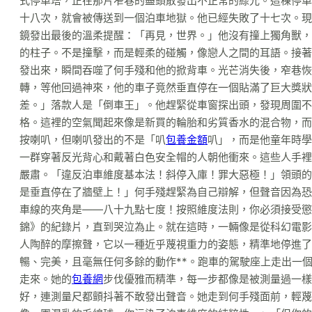
式停車塔，正在那片窄巷的盡頭散發出不正常的綠光。這棟停車
十八次，就會被傳送到一個泊車地獄。他已經失敗了十七次。現
鏡發出最後的溫柔提醒：「再見，世界。」他沒有撞上獨角獸，
的柱子。不是撞擊，而是輕柔的碰觸，像戀人之間的耳語。接著
發出來，瞬間吞噬了何手殘和他的掀背車。光芒消失後，窄巷恢
轉，等他回過神來，他的車子竟然垂直停在一個貼滿了巨大獎狀
差。」落款人是「倒車王」。他趕緊從車窗探出頭，發現周圍不
格。這裡的空氣聞起來像是新買的輪胎和劣質香水的混合物，而
按喇叭，但喇叭發出的不是「叭
包養金額
叭」，而是他童年時學
一群穿著反光背心和戴著白色安全帽的人朝他衝來。這些人手裡
嚴肅。「違反泊車維度基本法！斜停入庫！罪大惡極！」領頭的
是垂直停在了牆壁上！」何手殘趕緊為自己辯解，但聲音因為恐
車線的夾角是——八十九點七度！按照維度法則，你必須接受懲
錦》的紀錄片，直到哭泣為止。就在這時，一輛像是從科幻電影
人陶醉的摩擦聲，它以一種近乎蔑視重力的姿態，精準地停進了
暢、完美，且毫無任何多餘的動作**。跑車的駕駛座上走出一
走來。她的
包養網
步伐優雅而精準，每一步都像是被測量過一樣
好，連測量尺都顫抖著不敢發出聲音。她走到何手殘面前，輕蔑