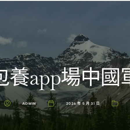
Introducing the Savara collection of luxury resorts
包養app場中國
ADMIN
2026 年 5 月 31 日