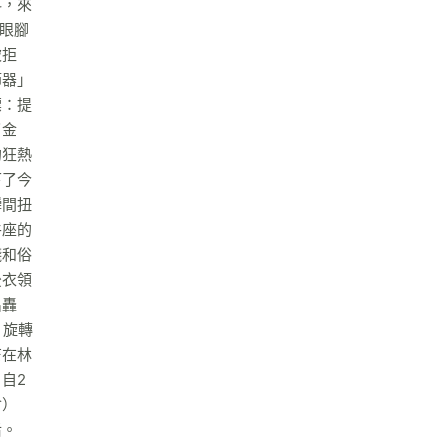
料，來
眼腳
被拒
節器」
標：提
了金
的狂熱
下了今
瞬間扭
牛座的
錢和俗
後衣領
出轟
、旋轉
芒在林
自2
會）
后。