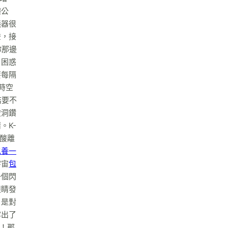
礎公
儀器很
聲，接
你那邊
，困惑
要每隔
時空
結要不
破洞鑽
。K-
酸離
包養一
宇宙
包
一個閃
眼睛發
，是對
露出了
生！那