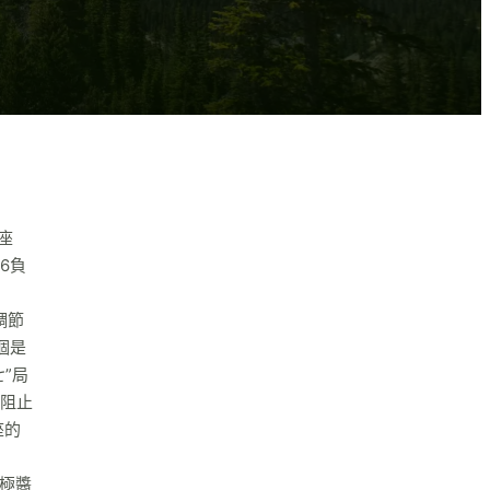
座
6負
調節
個是
”局
須阻止
座的
終極醬