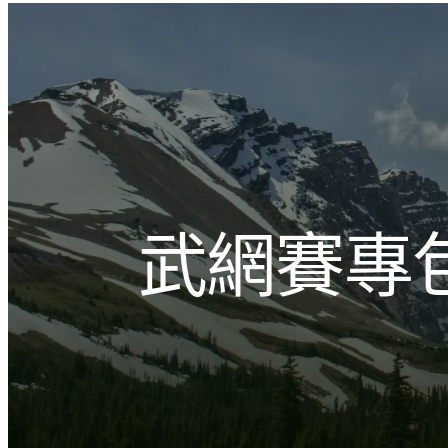
跳
至
主
文化的激盪
要
內
容
武網賽專