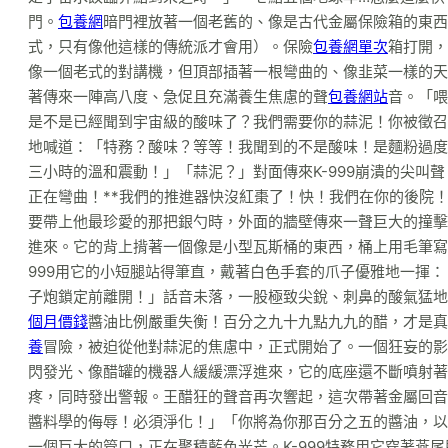
門。
包養網
暗門裡放著一個老舊的、像是古代金屬保險箱的東西
式，只有像他這樣的傳統派才會用）。保險
包養網單次
箱打開，
像一個老式的對講機，但頂部插著一根彎曲的、像韭菜一樣的天
著傳來一陣高八度、急促且充滿養生焦慮的聲
包養網站
音。「喂
是不是已經聞到宇宙級的酸味了？我們需要你的蒜泥！你被徵召
地喊道：「特務？酸味？等等！我聞到的不是酸味！是麵粉過度
三小時的溫和震動！」「蒜泥？」對面傳來K-999崩潰的尖叫
正在彎曲！**我們的推進器快沒紅棗了！快！我們在你的後院
要帶上他最珍愛的那把銀勺時，外面的牆壁傳來一聲巨大的撞擊
進來。它的背上揹著一個像是小型瓦斯桶的東西，桶上用毛筆寫
999用它的小短腿站得筆直，戴著白色手套的爪子優雅地一揮
子炮鎖定前離開！」話音未落，一股極致尖銳、刺鼻的酸氣猛地
個月價錢
醬油比例嚴重失衡！百分之九十九點九九的醋，才是真
養
冒險，被迫從他對蒜泥的焦慮中，正式開始了。一個狂妄的影
閃發光、像醋罐的機器人緩緩漂浮進來，它的底座還不斷噴射著
疼，同時發出警報。王醋狂的聲音再次響起，這次帶著金屬回音
醬料學的侮辱！必須淨化！」「你將為你那百分之五的醬油，以
一個巨大的管口，正在聚積藍色光芒。K-999特務用它穿著燕