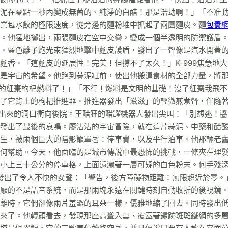
泥在零點一秒內變成無菌的、純淨的白醋！那是浩劫啊！」「不准
專業包水餃的極限速度，從旁邊的麵粉堆中抓起了兩團麵皮。麵
包養
。他猛地擲出，兩張麵皮在空中交疊，變成一個半透明的防禦護盾
。藍色離子炮光束猛烈地擊中麵皮護盾，發出了一聲像是汽水開蓋
香。「這麵皮的延展性！完美！但撐不了太久！」K-999焦急地
是宇宙的希望。他跑到蒜泥缸前，使出他搬運食材的全部力量，將
你的紅棗枸杞燃料了！」「不行！燃料是文明的基礎！沒了紅棗我飛不
了它背上的枸杞推進器。推進器發出「滋滋」的輕微煎煮聲，伴隨
撞出來的洞口衝向後院。王醋狂的醋罐機器人發出尖叫：「別想逃！
發出了最後的哀鳴。廖沾沾的宇宙冒險，就在這片蒜泥、中藥和醋
生，被兩個巨大的陰影籠罩著：停車費，以及平行泊車。他那輛老
何幫助。今天，他面臨的是城市傳說中最恐怖的挑戰，一條夾在理
小上三十公分的停車格，上面還灑著一層可疑的白色粉末。何手殘
發出了令人不快的女聲：「警告，後方障礙物距離：無限趨近於零。
厭的不是語音系統，而是那兩塊永遠在關鍵時刻自動收折的後視鏡
離時，它們卻像兩片羞澀的耳朵一樣，優雅地縮了回去。同時發出
來了。他轉頭看去，發現那座高聳入雲、覆蓋著鏽跡斑斑鐵網的多