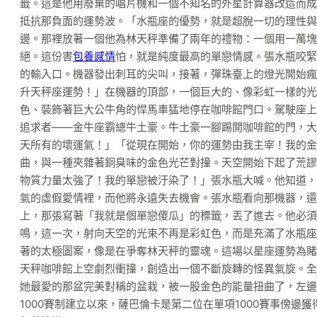
籤。這是他用廢棄的唱片機和一個不知名的外星計算器改造而成
抵抗那負面的運勢波。「水瓶座的優勢，就是超脫一切的理性與
邊。那裡放著一個他為林天秤準備了兩年的禮物：一個用一萬塊
絕。這份害
包養感情
怕，就是純度最高的單戀情感。張水瓶咬緊
的輸入口。機器發出刺耳的尖叫，接著，彈珠臺上的燈光開始瘋
升天秤座運勢！」在機器的頂部，一個巨大的、像彩虹一樣的光
色、裝飾著巨大公牛角的悍馬車猛地停在咖啡館門口。駕駛座上
追求者——金牛座霸總牛土豪。牛土豪一腳踢開咖啡館的門，大
天所有的壞運氣！」「從現在開始，你的運勢由我主宰！我的金
曲，與一種夾雜著銅臭味的金色光芒對撞。天空開始下起了荒謬
物質力量太強了！我的單戀被汙染了！」張水瓶大喊。他知道，
氣的虛假愛情裡，而他將永遠失去機會。張水瓶看向那機器，還
上，那張寫著「我就是個單戀傻瓜」的標籤，丟了進去。他必須
鳴，這一次，射向天空的光束不再是彩虹色，而是充滿了水瓶座
著的太極圖案，像是在爭奪林天秤的靈魂。這場以星座運勢為賭
天秤咖啡館上空劇烈衝撞，創造出一個不斷旋轉的怪異氣旋。全勝
她最愛的那盆完美對稱的盆栽，被一股金色的能量扭曲了，左邊
1000賽制建立以來，薩巴倫卡是第二位在單項1000賽事傍邊