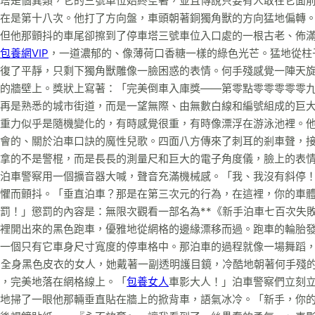
塔是個異類，它的三號車位始終空著，並且傳說只要有人敢在它面
在是第十八次。他打了方向盤，車頭朝著銅獨角獸的方向猛地偏轉
但他那顫抖的車尾卻擦到了停車塔三號車位入口處的一根古老、佈
包養網VIP
，一道濃郁的、像薄荷口香糖一樣的綠色光芒。猛地從柱
復了平靜，只剩下獨角獸雕像一臉困惑的表情。何手殘感覺一陣天
的牆壁上。獎狀上寫著：「完美倒車入庫獎——第零點零零零零零
再是熟悉的城市街道，而是一望無際、由無數白線和編號組成的巨
重力似乎是隨機變化的，有時感覺很重，有時像漂浮在游泳池裡。
會的、關於泊車口訣的魔性兒歌。四面八方傳來了刺耳的剎車聲，
拿的不是警棍，而是長長的測量尺和巨大的電子角度儀，臉上的表
泊車警察用一個擴音器大喊，聲音充滿機械感。「我、我沒有斜停
懼而顫抖。「垂直泊車？那是在第三次元的行為，在這裡，你的車
罰！」懲罰的內容是：無限次觀看一部名為**《新手泊車七百次失
裡開出來的黑色跑車，優雅地從網格的邊緣漂移而過。跑車的輪胎
一個只有它車身尺寸寬度的停車格中。那泊車的過程就像一場舞蹈
個全身黑色皮衣的女人，她戴著一副透明護目鏡，冷酷地朝著何手殘
，完美地落在網格線上。「
包養女人
車影大人！」泊車警察們立刻
地掃了一眼他那輛垂直貼在牆上的掀背車，語氣冰冷。「新手，你