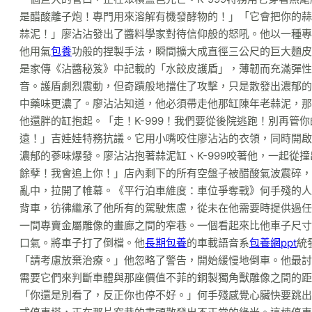
是醋酸離子炮！專門用來溶解有機發酵物的！」「它會把你的蒜
蒜泥！」廖沾沾發出了醬料學家對待信仰般的怒吼。他以一種
他用氣
包養
功般的捏製手法，瞬間擴大成直徑三公尺的巨大麵皮
是家傳《沾醬秘笈》中記載的「水餃皮護盾」，薄韌而充滿彈性
音。護盾劇烈震動，但奇蹟般地擋住了攻擊，只是散發出濃郁的麵
中藥味更濃了。廖沾沾知道，他必須帶走他那缸陳年老蒜泥，那
他還胖的缸抱起。「走！K-999！我們要從後院逃跑！別再管
遠！」吉娃娃特務抗議。它用小嘴咬住廖沾沾的衣領，同時開啟
濃郁的蔘味爆發。廖沾沾抱著蒜泥缸、K-999咬著他，一起從
餘孽！我會追上你！」店內剩下的所有空盤子被醋酸氣波震碎，
亂中，拉開了帷幕。《平行泊車維度：車位爭奪戰》何手殘的人
背車，彷彿繼承了他所有的駕駛焦慮，從未在他需要時提供過任
一間專賣金屬雕像的畫廊之間的窄巷。一個看起來比他車子尺寸
口氣。將車子打了倒檔。他
長期包養
的車載語音系
包養網ppt
統
「請考慮放棄治療。」他忽略了警告，開始緩慢地倒車。他最討
需要它們來判斷車體與那座價值不菲的銅製獨角獸雕像之間的距
「你還是別看了，反正你也停不好。」何手殘感覺心臟快要跳出