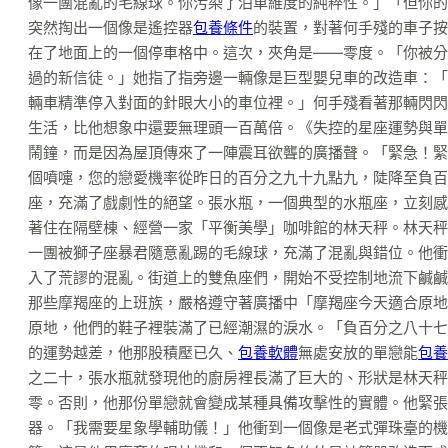
像一團混亂的毛線球。你污染了泊車維度的純粹性。」「但你的
突然掏出一個像是遙控器
包養條件
的裝置，對著何手殘的車子
在了地面上的一個停車格中。這次，夾角是——零度。「你被分
過的新信徒。」她指了指旁邊一輛像是巨型嬰兒車的改造車：「
輛車精準停入對面的針眼大小的車位裡。」何手殘看著那輛閃閃
生活，比他想象中還要無理頭一百萬倍。《失控的星座運勢與單
鬧鐘，而是因為屋頂傳來了一陣震耳欲聾的廣播聲。「緊急！緊
個噴嚏，您的戀愛機率從昨日的百分之九十九點九，陡降至負百
座，充滿了戲劇性的絕望。張水瓶，一個典型的水瓶座，立刻感
著住在隔壁棟、經營一家「平衡美學」咖啡館的林天秤。林天秤
一團被獅子座暴君隨意亂踢的毛線球，充滿了混亂與錯位。他衝
入了荒謬的混亂。街道上的雙魚座們，開始不受控制地流下鹹鹹
那些摩羯座的上班族，嚴格遵守著廣播中「摩羯座今天適合原地
原地，他們的鞋子裡裝滿了已經潮濕的淚水。「負百分之八十七
的運勢越差，他那股積壓已久、
包養軟體
無處安放的單戀能
包養
之二十，張水瓶就發現他的廚房裡長滿了巨大的、形狀是林天秤
零。否則，他那份單戀就會變成某種具備攻擊性的實體。他緊張
器。「我需要星象學輔助儀！」他衝到一個像是老式彈珠臺的機