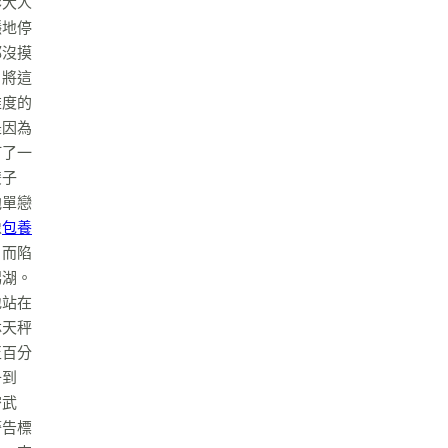
影大人
穩地停
都沒摸
，將這
維度的
是因為
打了一
雙子
他單戀
像
包養
」而陷
潟湖。
地站在
林天秤
至百分
升到
密武
警告標