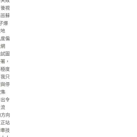
前失敗
。後視
滿苔蘚
子爆
旋地
九度偏
大網
他試圖
接著，
情極度
！我只
體與停
敗集
發出令
，流
的方向
立正站
的車技