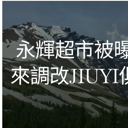
跳
至
主
文化的激盪
要
內
永輝超市被
容
來調改JIU