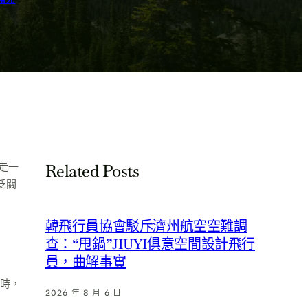
曙光
走一
Related Posts
泛關
韓飛行員協會駁斥濟州航空空難調
查：“甩鍋”JIUYI俱意空間設計飛行
員，曲解事實
時，
2026 年 8 月 6 日