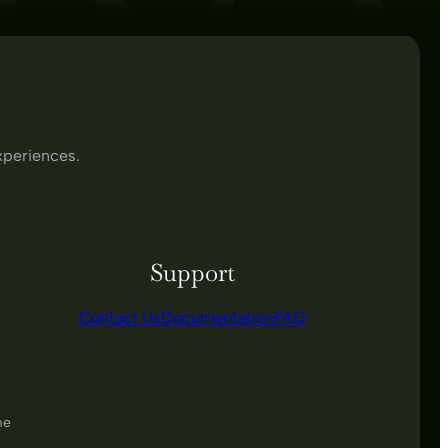
xperiences.
Support
Contact Us
Documentation
FAQ
me