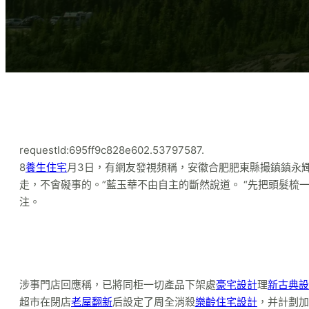
requestId:695ff9c828e602.53797587.
8
養生住宅
月3日，有網友發視頻稱，安徽合肥肥東縣撮鎮鎮永
走，不會礙事的。”藍玉華不由自主的斷然說道。 “先把頭髮梳
注。
涉事門店回應稱，已將同柜一切產品下架處
豪宅設計
理
新古典設
超市在閉店
老屋翻新
后設定了周全消殺
樂齡住宅設計
，并計劃加