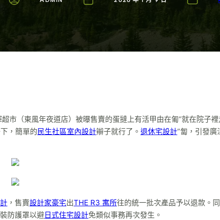
ADMIN
2026 年 1 月 9 日
輝超市（東風年夜道店）被曝售賣的蛋撻上有活甲由在匍“就在院子裡
一下，簡單的
民生社區室內設計
辮子就行了。
退休宅設計
”匐，引發廣
計
，售賣
設計家豪宅
出
THE R3 寓所
往的統一批次產品予以退款。同
裝防護罩以避
日式住宅設計
免類似事務再次發生。