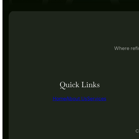
Where refi
Quick Links
Home
About Us
Services
C