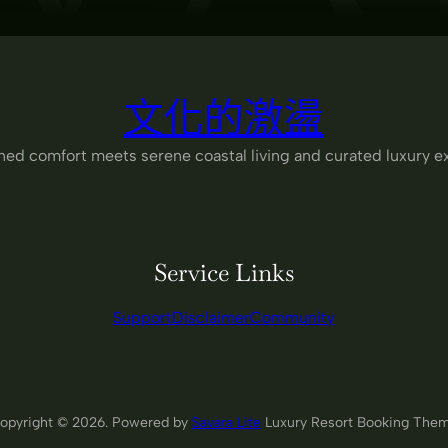
文化的激盪
ned comfort meets serene coastal living and curated luxury e
Service Links
Support
Disclaimer
Community
opyright © 2026. Powered by
Savara Lite
Luxury Resort Booking The