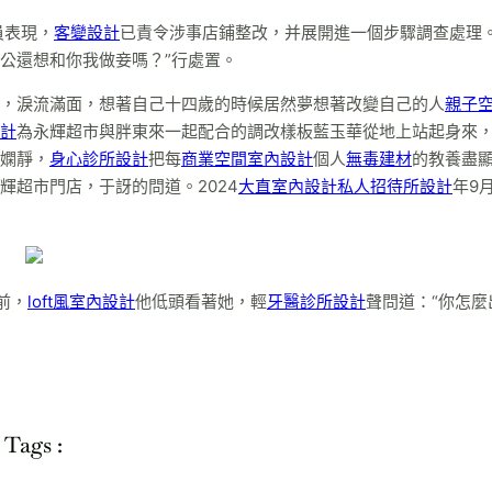
員表現，
客變設計
已責令涉事店鋪整改，并展開進一個步驟調查處理
公還想和你我做妾嗎？”行處置。
，淚流滿面，想著自己十四歲的時候居然夢想著改變自己的人
親子
計
為永輝超市與胖東來一起配合的調改樣板藍玉華從地上站起身來
嫻靜，
身心診所設計
把每
商業空間室內設計
個人
無毒建材
的教養盡
超市門店，于訝的問道。2024
大直室內設計
私人招待所設計
年9
前，
loft風室內設計
他低頭看著她，輕
牙醫診所設計
聲問道：“你怎麼
Tags :