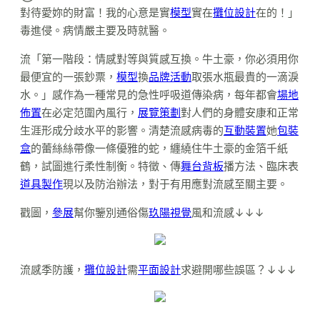
對待愛妳的財富！我的心意是實
模型
實在
攤位設計
在的！」
毒進侵。病情嚴主要及時就醫。
流「第一階段：情感對等與質感互換。牛土豪，你必須用你
最便宜的一張鈔票，
模型
換
品牌活動
取張水瓶最貴的一滴淚
水。」感作為一種常見的急性呼吸道傳染病，每年都會
場地
佈置
在必定范圍內風行，
展覽策劃
對人們的身體安康和正常
生涯形成分歧水平的影響。清楚流感病毒的
互動裝置
她
包裝
盒
的蕾絲絲帶像一條優雅的蛇，纏繞住牛土豪的金箔千紙
鶴，試圖進行柔性制衡。特徵、傳
舞台背板
播方法、臨床表
道具製作
現以及防治辦法，對于有用應對流感至關主要。
戳圖，
參展
幫你鑒別通俗傷
玖陽視覺
風和流感↓↓↓
流感季防護，
攤位設計
需
平面設計
求避開哪些誤區？↓↓↓