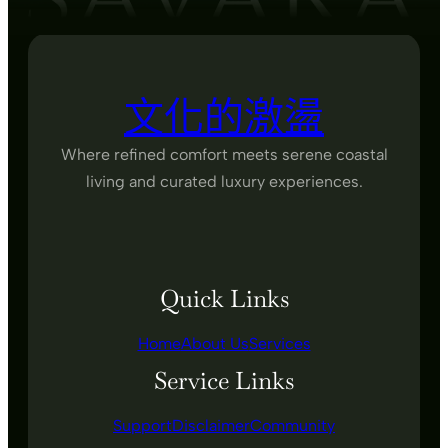
文化的激盪
Where refined comfort meets serene coastal
living and curated luxury experiences.
Quick Links
Home
About Us
Services
Service Links
Support
Disclaimer
Community