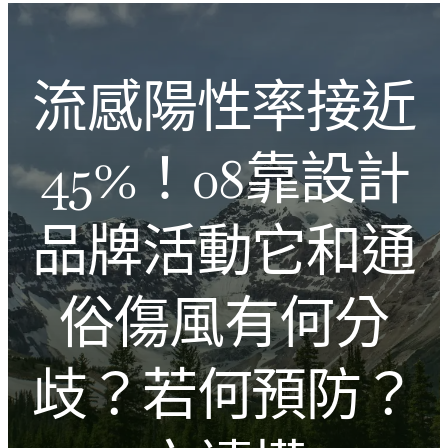
跳
Introducing the Savara collection of luxury resorts
至
主
文化的激盪
流感陽性率接近
要
內
容
45%！08靠設計
品牌活動它和通
俗傷風有何分
歧？若何預防？