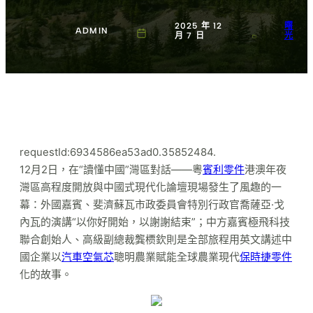
2025 年 12
曙
ADMIN
月 7 日
光
requestId:6934586ea53ad0.35852484.
12月2日，在“讀懂中國”灣區對話——粵
賓利零件
港澳年夜
灣區高程度開放與中國式現代化論壇現場發生了風趣的一
幕：外國嘉賓、斐濟蘇瓦市政委員會特別行政官喬薩亞·戈
內瓦的演講“以你好開始，以謝謝結束”；中方嘉賓極飛科技
聯合創始人、高級副總裁龔槚欽則是全部旅程用英文講述中
國企業以
汽車空氣芯
聰明農業賦能全球農業現代
保時捷零件
化的故事。