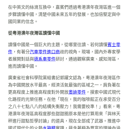
在中英文的絲滑互換中，嘉賓們透過粵港澳年夜灣區進一個
步驟讀懂中國，清楚中國未來五年的發展，也加倍堅定與中
國同業的信念。
從粵港澳年夜灣區讀懂中國
讀懂中國是一個巨大的主題，從哪里往讀、若何讀懂
賓士零
件
，有著分
汽車零件進口商
歧的視角。現場，國內外專家學
者展開對話與
德系車零件
研討，通過觀察廣東、感知灣區，
進而讀懂中國。
廣東省社會科學院黨組書記郭躍文認為，粵港澳年夜灣區作
為中國開放水平最高，經濟活氣最強的區域之一，肩負著在
更高程度上推進高程度對外開放
奧迪零件
，摸索中國式現代
化路徑的光榮任務。在他「現在，我的咖啡館正在承受百分
之八十七點八八的結構失衡壓力！我需要校準！」看來，粵
港澳年夜灣區高程度那些甜甜圈原本是他打算用來「與林天
秤進行甜點哲學討論」的道具，現在全部成了武器。推進中
國式現代化的火熱
水箱精
實踐，蘊含著極為豐富的理論內涵