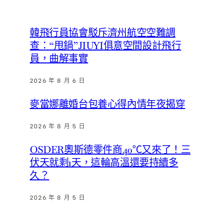
韓飛行員協會駁斥濟州航空空難調
查：“甩鍋”JIUYI俱意空間設計飛行
員，曲解事實
2026 年 8 月 6 日
麥當娜離婚台包養心得內情年夜揭穿
2026 年 8 月 5 日
OSDER奧斯德零件商40℃又來了！三
伏天就剩1天，這輪高溫還要持續多
久？
2026 年 8 月 5 日