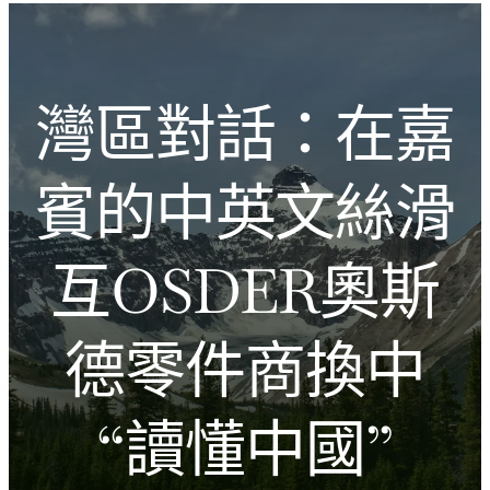
跳
Introducing the Savara collection of luxury resorts
至
主
文化的激盪
要
灣區對話：在嘉
內
容
賓的中英文絲滑
互OSDER奧斯
德零件商換中
“讀懂中國”