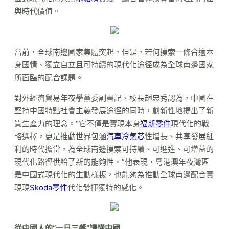
與時代價值。
當前，全球南邊國家集體突起，但是，若何摸索一條合適本
身國情、獨立自立且可持續的現代化途徑成為全球南邊國家
所面臨的配合課題。
對外經濟貿易年夜學黨委副書記、校長趙忠秀認為，中國在
堅持中國特點社會主義發展途徑的同時，創新性地提出了新
質生產力的理念。“它不僅是實現本身
福斯零件
現代化的戰
略選擇，更是推動世界包涵
汽車冷氣芯
性增長、共享發展紅
利的時代擔當，為全球南邊摸索可持續、可進進、可增益的
現代化路徑供給了新的能夠性。”他表現，粵港澳年夜灣區
是中國式現代化的生動樣板，也能夠為推動全球南邊配合實
現現
Skoda零件
代化發揮獨特的感化。
從中國人的“一日三餐”讀懂中國