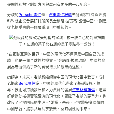
候韌性和數字創新方面與廣州有更多的一起配合。
分歧的
Porsche零件
是，
汽車零件報價
老撾國家社會與經濟
科學院企業發展研討所所長金納隆·披瑪馮“讀懂中國”，則是
從老撾受害的一個嚴重項目中獲知的。
她最愛的那盆完美對稱的盆栽，被一股金色的能量扭曲
了，左邊的葉子比右邊的長了零點零一公分！
“在互聯互通的世界，中國的現代化不僅僅是中國自己的成
績，也是一個全球性的機會。”金納隆·披瑪馮說，中國的發
展為老撾供給了新的實現增長和繁榮的途徑。
她認為，未來，老撾將繼續從中國的現代化當中受害。“對
老撾來
Benz零件
說，中國的現代化帶來了基礎設施、貿
易、技術可持續發展和人力資源的發展
汽車材料報價
，這些
好處幫助老撾實現經濟的現代化，晉陞了老撾的競爭力，也
改良了老撾國民的生涯。”她說，未來，老撾將安身國情向
中國學習，攜手共建共享繁榮、富有韌性的未來。