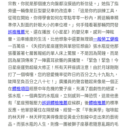
宗教，你就是那個連方向盤都沒摸過的新信徒。」她指了指
旁邊一輛像是巨型嬰兒車的改造車：「這是你的訓練工具，
從現在開始，你得學會如何在零點零零一秒內，將這輛車精
準停入對面的針眼大小的車位裡。」何手殘看著那輛閃閃發
巡檢推薦
光、還在播放《小星星》的嬰兒車，感到一陣眩
暈。泊車維度的生活，比他想象中還要無理頭
一般勞工健檢
一百萬倍。《失控的星座運勢與單戀狂想曲》張水瓶從他那
張覆蓋著七層舊報紙的單人床上驚醒，不是因為鬧鐘，而是
因為屋頂傳來了一陣震耳欲聾的廣播聲。「緊急！緊急！今
日星座運勢超級大修正！所有天秤座請注意！由於月球剛剛
打了一個噴嚏，您的戀愛機率從昨日的百分之九十九點九，
陡降至負百分之八十七！」廣播員的聲音聽起來像是一個正
在
體檢項目
經歷中年危機的雙子座，充滿了戲劇性的絕望。
張水瓶，一個典型的水瓶座，立刻感到一陣恐慌，這是他患
有「星座預報壓力
巡迴體檢推薦
症候群」後
體檢推薦
的標準
反應。他單戀著住在隔壁棟、經營一家「平衡美學」咖啡館
的林天秤。林天秤完美得像是從黃金分割線中走出來的藝術
品。而張水瓶的人生，則像一團被獅子座暴君隨意亂踢的毛