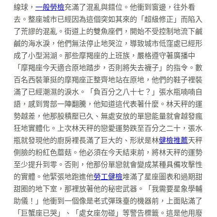
線球，
一般勞檢
充滿了混亂與錯位。他衝到窗邊，往外看
去。整座城市已經因為這個突如其來的「超級修正」而陷入
了荒謬的混亂。街道上的雙魚座們，開始不受控制地流下鹹
鹹的海水淚，他們無法停止地哭泣，導致城市低窪處已經形
成了小型潟湖。那些摩羯座的上班族，嚴格遵守著廣播中
「摩羯座今天適合原地踏步，否則將失去襪子」的指令。數
百名西裝筆挺的摩羯座正整齊地站在原地，他們的鞋子裡裝
滿了已經潮濕的淚水。「負百分之八十七？」張水瓶喃喃自
語，感到胃部一陣翻騰，他知道這代表著什麼。林天秤的運
勢越差，他那股積壓已久、無處安放的單戀能量就會越發瘋
狂地實體化。上次林天秤的戀愛運勢跌至百分之二十，張水
瓶就發現他的廚房裡長滿了巨大的、形狀是林
健檢推薦
天秤
側臉的粉紅色蘑菇。他必須在今天結束前，將林天秤的運勢
至少提升到零。否則，他那份單戀就會變成某種具備攻擊性
的實體。他緊張地跑進他
勞工健檢
堆滿了星座圖表和過期甜
甜圈的地下室，那裡放著他的秘密武器。「我需要星象學輔
助儀！」他衝到一個像是老式彈珠臺的機器前，上面貼滿了
「巨蟹座已哭」、「處女座勿碰」等警告標籤。這是他用廢