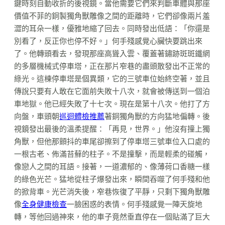
鍵時刻自動收折的後視鏡。當他需要它們來判斷車體與那座
價值不菲的銅製獨角獸雕像之間的距離時，它們卻像兩片羞
澀的耳朵一樣，優雅地縮了回去。同時發出低語：「你還是
別看了，反正你也停不好。」何手殘感覺心臟快要跳出來
了。他轉頭看去，發現那座高聳入雲、覆蓋著鏽跡斑斑鐵網
的多層機械式停車塔，正在那片窄巷的盡頭散發出不正常的
綠光。這棟停車塔是個異類，它的三號車位始終空著，並且
傳說只要有人敢在它面前失敗十八次，就會被傳送到一個泊
車地獄。他已經失敗了十七次。現在是第十八次。他打了方
向盤，車頭朝
巡迴體檢推薦
著銅獨角獸的方向猛地偏轉。後
視鏡發出最後的溫柔提醒：「再見，世界。」他沒有撞上獨
角獸，但他那顫抖的車尾卻擦到了停車塔三號車位入口處的
一根古老、佈滿苔蘚的柱子。不是撞擊，而是輕柔的碰觸，
像戀人之間的耳語。接著，一道濃郁的、像薄荷口香糖一樣
的綠色光芒。猛地從柱子爆發出來，瞬間吞噬了何手殘和他
的掀背車。光芒消失後，窄巷恢復了平靜，只剩下獨角獸雕
像
全身健康檢查
一臉困惑的表情。何手殘感覺一陣天旋地
轉，等他回過神來，他的車子竟然垂直停在一個貼滿了巨大