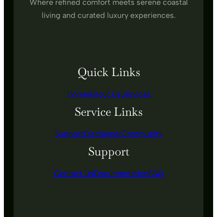
Where refined comfort meets serene coastal
living and curated luxury experiences.
Quick Links
Home
About Us
Services
Service Links
Support
Disclaimer
Community
Support
Contact Us
Documentation
FAQ