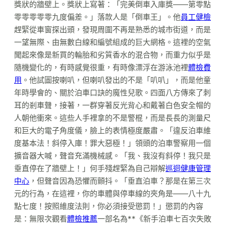
獎狀的牆壁上。獎狀上寫著：「完美倒車入庫獎——第零點
零零零零零九度偏差。」落款人是「倒車王」。他
員工健檢
趕緊從車窗探出頭，發現周圍不再是熟悉的城市街道，而是
一望無際、由無數白線和編號組成的巨大網格。這裡的空氣
聞起來像是新買的輪胎和劣質香水的混合物，而重力似乎是
隨機變化的，有時感覺很重，有時像漂浮在游泳池裡
體檢費
用
。他試圖按喇叭，但喇叭發出的不是「叭叭」，而是他童
年時學會的、關於泊車口訣的魔性兒歌。四面八方傳來了刺
耳的剎車聲，接著，一群穿著反光背心和戴著白色安全帽的
人朝他衝來。這些人手裡拿的不是警棍，而是長長的測量尺
和巨大的電子角度儀，臉上的表情極度嚴肅。「違反泊車維
度基本法！斜停入庫！罪大惡極！」領頭的泊車警察用一個
擴音器大喊，聲音充滿機械感。「我、我沒有斜停！我只是
垂直停在了牆壁上！」何手殘趕緊為自己辯解
巡迴健康管理
中心
，但聲音因為恐懼而顫抖。「垂直泊車？那是在第三次
元的行為，在這裡，你的車體與停車線的夾角是——八十九
點七度！按照維度法則，你必須接受懲罰！」懲罰的內容
是：無限次觀看
體檢推薦
一部名為**《新手泊車七百次失敗