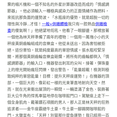
棄的唱片機和一個不知名的外星計算器改造而成的「情感調
節器」。他必須輸入一種極具感染力的正面情緒作為燃料，
來抵抗那負面的運勢波。「水瓶座的優勢，就是超脫一切的
理性與冷靜…才怪！
一般+供膳體檢
我只有一腔熱血
供膳檢
查
的傻氣啊！」他絕望地低吼。他看了一眼腳邊。那裡放著
一個他為林天秤準備了兩年的禮物：一個用一萬塊小小的天
秤座黃銅齒輪組成的音樂盒。他從未送出，因為害怕被拒
絕。這份害怕，就是純度最高的單戀情感。張水瓶咬緊牙
關，將那個黃銅齒輪音樂盒砸爛，將所有的齒輪都倒入「情
感調節器」的輸入口。機器發出刺耳的尖叫，接著，彈珠臺
上的燈光開始瘋狂閃爍，發出警告。「能量超載！檢測到極
致純粹的單戀能量！目標：提升天秤座運勢！」在機器的頂
部，一個巨大的、像彩虹一樣的光束筆直地射向天空。然
而，就在光束衝出屋頂的一瞬間，一輛塗滿了金色、裝飾著
巨大公牛角的悍馬車猛地停在咖啡館門口。駕駛座上走下一
個全身肌肉、戴著鑽石項圈的男人，那人正是林天秤的狂熱
追求者——金牛座霸總牛土豪。牛土豪一腳踢開咖啡館的
門，大聲宣布：「天秤！別管那什麼負運勢！我已經用一百