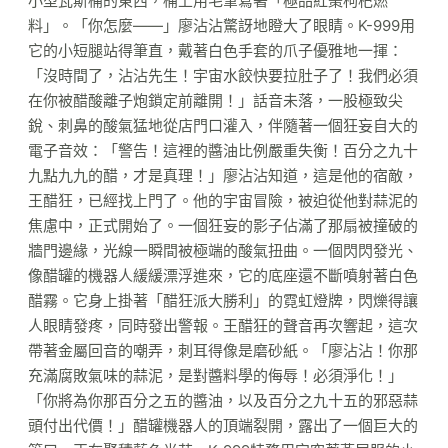
小型瓦斯桶的東西，桶上用毛筆寫著「極品紅棗枸杞燃
料」。「你怎麼——」廖沾沾驚訝地瞪大了眼睛。K-999用
它的小短腿站得筆直，戴著白色手套的爪子優雅地一揮：
「沒時間了，沾沾先生！宇宙水餃快要拉肚子了！我們必須
在你被醋酸離子炮鎖定前離開！」話音未落，一股極致尖
銳、刺鼻的酸氣猛地從店門口灌入，伴隨著一個狂妄自大的
電子音效：「警告！這裡的醬油比例嚴重失衡！百分之九十
九點九九的醋，才是真理！」廖沾沾知道，這是他的宿敵，
王醋狂，已經找上門了。他的宇宙冒險，被迫從他對蒜泥的
焦慮中，正式開始了。一個狂妄的影子佔滿了那扇被撞破的
牆門邊緣，光線一瞬間被極端的酸氣扭曲。一個閃閃發光、
像醋罐的機器人緩緩漂浮進來，它的底座還不斷噴射著白色
醋霧。它身上掛著「醋狂派大勝利」的霓虹燈牌，閃爍得讓
人眼睛發疼，同時發出警報。王醋狂的聲音再次響起，這次
帶著金屬回音的嘲弄，刺耳得像是磨砂紙。「廖沾沾！你那
充滿腐敗氣味的蒜泥，是對醬料學的侮辱！必須淨化！」
「你將為你那百分之五的醬油，以及百分之九十五的邪惡蒜
頭付出代價！」醋罐機器人的頂端裂開，露出了一個巨大的