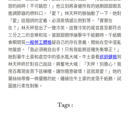
戀的純粹！不可饒恕！」他立刻將身邊所有的過期甜甜圈丟
進調節器的燃料口。「愛？」林天秤的臉抽動了一下，她對
「愛」這個詞的定義，必須是情感比例對等。「實實在
在？」林天秤發出了一聲冷笑，這聲冷笑的尾音甚至都符合
三分之二的音樂和弦。當甜甜圈悖論擊中千紙鶴時，千紙鶴
會瞬間質
一般勞工體檢
疑自己的存在意義，開始在空中混亂
地盤旋。「我必須親自出手！只有我能將這種失衡導正！」
她對著牛土豪和虛空中的張水瓶大喊。牛土豪看
巡迴健檢
到
林天秤終於對自己說話，興奮地大喊：「天秤！別擔心！我
用百萬現金買下這棟樓，讓你隨意破壞！這就是愛！」她的
蕾絲絲帶像一條優雅的蛇，纏繞住牛土豪的金箔千紙鶴，試
圖進行柔性制衡。
Tags :