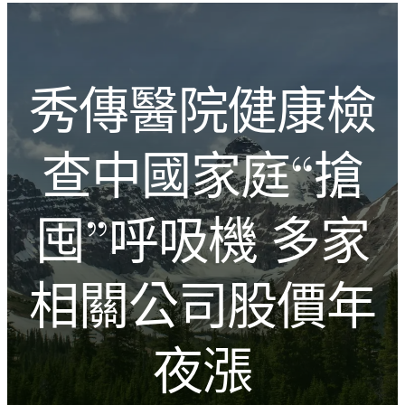
跳
Introducing the Savara collection of luxury resorts
至
主
文化的激盪
要
秀傳醫院健康檢
內
容
查中國家庭“搶
囤”呼吸機 多家
相關公司股價年
夜漲