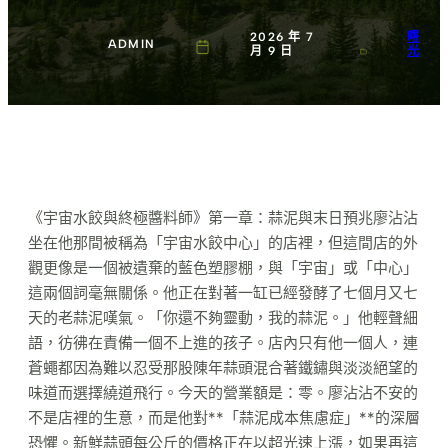
2026 年 7
曙
ADMIN
月 9 日
光
《宇宙水餃與終極醬料師》第一章：蒜泥與末日預兆廖沾沾
坐在他那間被稱為「宇宙水餃中心」的店裡，但這間店的外
觀更像是一個被遺棄的藍色塑膠棚，與「宇宙」或「中心」
這兩個詞毫無關係。他正在對著一缸已經發酵了七個月又七
天的老蒜泥嘆氣。「你還不夠靈動，我的蒜泥。」他輕聲細
語，彷彿在責備一個不上進的孩子。店內只有他一個人，連
蒼蠅都因為難以忍受那股陳年蒜頭混合著鐵鏽與淡淡絕望的
味道而選擇繞道飛行。今天的營業額是：零。廖沾沾不安的
不是店裡的生意，而是他對**「蒜泥成本焦慮症」**的深層
恐懼。新鮮蒜頭每公斤的價格正在以超光速上漲，如果再這