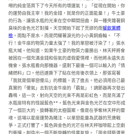
噸的純金箔買下了今天所有的壞運氣！」「從現在開始，你
的運勢由我主宰！我的金錢，就是你的正面能量！」牛土豪
的行為，讓張水瓶的光束在空中瞬間扭曲，與一種夾雜著銅
臭味的金色光芒對撞。天空開始下起了荒謬的雨
餐飲業體
檢
。雨點不是水，而是閃耀著淚光的小小黃銅齒輪。「不
行！金牛座的物質力量太強了！我的單戀被汙染了！」張水
瓶大喊。他知道，如果牛土豪的物質力量勝出，林天秤將會
被困在一個充滿金錢和俗氣的虛假愛情裡，而他將永遠失去
機會。張水瓶看向那機器，還剩下最後一個可以輸入的「情
緒燃料」口。他迅速撕下了貼在他背後衣領上，那張寫著
「我就是個單戀傻瓜」的標籤，丟了進去。他必須用自己最
真實的「傻氣」去對抗金牛座的「霸氣」！調節器再次發出
轟鳴，這一次，射向天空的光束不再是彩虹色，而是充滿了
水瓶座特有的怪誕藍色**。藍色光束與金色光芒在空中形成
了一個巨大的、旋轉著的太極圖案，像是在爭奪林天秤的靈
魂。這場以星座運勢為賭注、以單戀能量為武器的荒唐戰
爭，正式打響了。藍色與金色的光芒在林天秤咖啡館上空劇
烈衝撞，創造出一個不斷旋轉的怪異氣旋。「用金錢褻瀆單