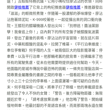
遠！」吉娃娃特務抗議。它用小嘴咬住廖沾沾的衣領，同時
開啟
健檢推薦
了它背上的枸杞推進器
健檢推薦
。推進器發出
「滋滋」的輕微煎煮聲，伴隨著一股濃郁的蔘味爆發。廖沾
沾抱著蒜泥缸、K-999咬著他，一起從撞出來的洞口衝向後
院。王醋狂的醋罐機器人發出尖叫：「別想逃！醬油黨餘
孽！我會追上你！」店內剩下的所有空盤子被醋酸氣波震
碎，發出了最後的哀鳴。廖沾沾的宇宙冒險，就在這片蒜
泥、中藥和醋酸的混亂中，拉開了帷幕。《平行泊車維度：
車位爭奪戰》何手殘的人生，被兩個巨大的陰影籠罩著：停
車費，以及平行泊車。他那輛老舊的掀背車，彷彿繼承了他
所有的駕駛焦慮，從未在他需要時提供過任何幫助。今天，
他面臨的是城市傳說中最恐怖的挑戰，一條夾在理髮店與一
間專賣金屬雕像的畫廊之間的窄巷。一個看起來比他車子尺
寸小上三十公分的停車格，上面還灑著一層可疑的白色粉
末。何手殘深吸一口氣。將車子打了倒檔。他的車載語音系
統發出了令人不快的女聲：「警告，後方障礙物距離：無限
趨近於零。」「請考慮放棄治療。」他忽略了警告，開始緩
慢地倒車。他最討厭的不是語音系統，而是那兩塊永遠在關