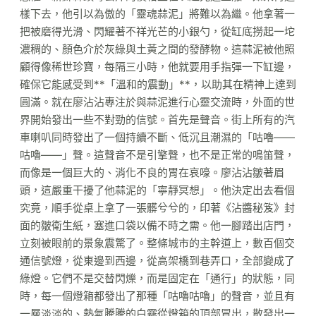
樣下去，他引以為傲的「靈魂蒜泥」將難以為繼。他拿著一
把被磨得光滑、閃耀著不祥光芒的小銀勺，從缸底撈起一坨
濃稠的、顏色介於灰綠與土黃之間的發酵物。這蒜泥被他照
顧得像稀世珍寶，每隔三小時，他就要用手指彈一下缸邊，
確保它能感受到**「溫和的震動」**，以助其在精神上達到
圓滿。就在廖沾沾專注於與蒜泥進行心靈交流時，外面的世
界開始發出一些不對勁的信號。首先是聲音。街上所有的汽
車喇叭同時發出了一個持續不斷、低沉且潮濕的「咕嚕——
咕嚕——」聲。這聲音不是引擎聲，也不是正常的鳴笛聲，
而像是一個巨大的、消化不良的胃在哀嚎。廖沾沾皺著眉
頭，這嚴重干擾了他蒜泥的「寧靜冥想」。他決定出去看個
究竟，順手從桌上拿了一張髒兮兮的，印著《沾醬秘笈》封
面的皺衛生紙，塞進口袋以備不時之需。他一腳踏出店門，
立刻被眼前的景象震驚了。整條城市的主幹道上，數百個交
通信號燈，從東邊到西邊，從高架橋到巷弄口，全部變成了
綠燈。它們不是交替閃爍，而是固定在「通行」的狀態，同
時，每一個燈箱都發出了那種「咕嚕咕嚕」的聲音，並且有
一層淡淡的、熱氣騰騰的白霧從燈箱的頂部冒出，散發出一