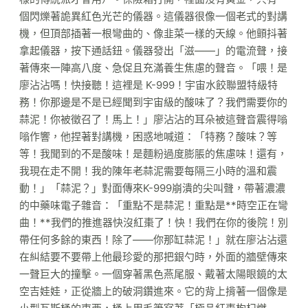
個閃爍著詭異紅色光芒的儀器。這儀器很像一個老式的對講
機，但頂部插著一根彎曲的、像韭菜一樣的天線。他顫抖著
拿起儀器，按下通話鈕。儀器發出「滋——」的電流聲，接
著傳來一陣高八度、急促且充滿養生焦慮的聲音。「喂！是
廖沾沾嗎！快接聽！這裡是 K-999！宇宙水餃聯盟特級特
務！你那邊是不是已經聞到宇宙級的酸味了？我們需要你的
蒜泥！你被徵召了！馬上！」廖沾沾的耳朵被這聲音震得嗡
嗡作響，他捏著對講機，困惑地喊道：「特務？酸味？等
等！我聞到的不是酸味！是麵粉過度膨脹的焦慮味！還有，
我現在走不開！我的陳年老蒜泥需要每隔三小時的溫和震
動！」「蒜泥？」對面傳來K-999崩潰的尖叫聲，帶著濃濃
的中藥味電子雜音：「重點不是蒜泥！重點是**時空正在彎
曲！**我們的推進器快沒紅棗了！快！我們在你的後院！別
帶任何多餘的東西！除了——你那缸蒜泥！」就在廖沾沾還
在糾結要不要帶上他最珍愛的那把銀勺時，外面的牆壁傳來
一聲巨大的撞擊。一個穿著黑色燕尾服、戴著太陽眼鏡的太
空吉娃娃，正從牆上的破洞鑽進來。它的背上揹著一個像是