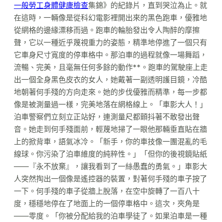
一般勞工身體健康檢查
集錦》的紀錄片，直到哭泣為止。就
在這時，一輛像是從科幻電影裡開出來的黑色跑車，優雅地
從網格的邊緣漂移而過。跑車的輪胎發出令人陶醉的摩擦
聲，它以一種近乎蔑視重力的姿態，精準地停進了一個只有
它車身尺寸寬度的停車格中。那泊車的過程就像一場舞蹈，
流暢、完美，且毫無任何多餘的動作**。跑車的駕駛座上走
出一個全身黑色皮衣的女人，她戴著一副透明護目鏡，冷酷
地朝著何手殘的方向走來。她的步伐優雅而精準，每一步都
像是被測量過一樣，完美地落在網格線上。「車影大人！」
泊車警察們立刻立正站好，連測量尺都顫抖著不敢發出聲
音。她走到何手殘面前，輕蔑地掃了一眼他那輛垂直貼在牆
上的掀背車，語氣冰冷。「新手，你的車技像一團混亂的毛
線球。你污染了泊車維度的純粹性。」「但你的後視鏡貼紙
——『永不放棄』，讓我看到了一絲愚蠢的勇氣。」車影大
人突然掏出一個像是遙控器的裝置，對著何手殘的車子按了
一下。何手殘的車子從牆上脫落，在空中旋轉了一百八十
度，穩穩地停在了地面上的一個停車格中。這次，夾角是
——零度。「你被分配給我的泊車學徒了。如果泊車是一種