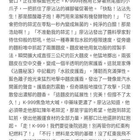
管口，正在聚積藍色光芒。K-999特務用它穿著燕尾服的小
爪子，一把抓住了廖沾沾的褲腳催促著他。「快點！沾沾先
生！那是醋酸離子炮！專門用來溶解有機發酵物的！」「它
會把你的蒜泥在零點一秒內變成無菌的、純淨的白醋！那是
浩劫啊！」「不准動我的蒜泥！」廖沾沾發出了醬料學家對
待信仰般的怒吼。他以一種專業包水餃的極限速度，從旁邊
的麵粉堆中抓起了兩團麵皮。麵皮被他用氣功般的捏製手
法，瞬間擴大成直徑三公尺的巨大麵皮。他猛地擲出，兩張
麵皮在空中交疊，變成一個半透明的防禦護盾。這就是家傳
《沾醬秘笈》中記載的「水餃皮護盾」，薄韌而充滿彈性。
藍色離子炮光束猛烈地擊中麵皮護盾，發出了一聲像是汽水
開蓋的聲音。護盾劇烈震動，但奇蹟般地擋住了攻擊，只是
散發出濃郁的麵香。「這麵皮的延展性！完美！但撐不了太
久！」K-999焦急地大喊，中藥味更濃了。廖沾沾知道，他
必須帶走他那缸陳年老蒜泥，那是宇宙的希望。他跑到蒜泥
缸前，使出他搬運食材的全部力量，將那口比他還胖的缸抱
起。「走！K-999！我們要從後院逃跑！別再管你的紅棗枸
杞燃料了！」「不行！燃料是文明的基礎！沒了紅棗我飛不