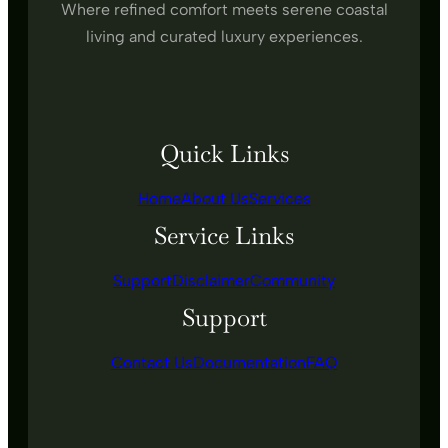
Where refined comfort meets serene coastal
living and curated luxury experiences.
Quick Links
Home
About Us
Services
Service Links
Support
Disclaimer
Community
Support
Contact Us
Documentation
FAQ