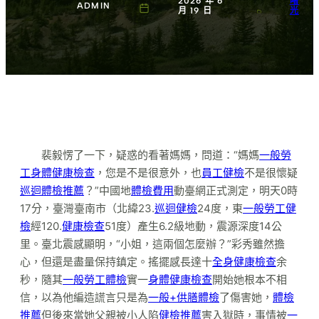
2026 年 6
曙
ADMIN
月 19 日
光
裴毅愣了一下，疑惑的看著媽媽，問道：“媽媽
一般勞
工身體健康檢查
，您是不是很意外，也
員工健檢
不是很懷疑
巡迴體檢推薦
？”中國地
體檢費用
動臺網正式測定，明天0時
17分，臺灣臺南市（北緯23.
巡迴健檢
24度，東
一般勞工健
檢
經120.
健康檢查
51度）產生6.2級地動，震源深度14公
里。臺北震感顯明，“小姐，這兩個怎麼辦？”彩秀雖然擔
心，但還是盡量保持鎮定。搖擺感長達十
全身健康檢查
余
秒，隨其
一般勞工體檢
實一
身體健康檢查
開始她根本不相
信，以為他編造謊言只是為
一般+供膳體檢
了傷害她，
體檢
推薦
但後來當她父親被小人陷
健檢推薦
害入獄時，事情被
一