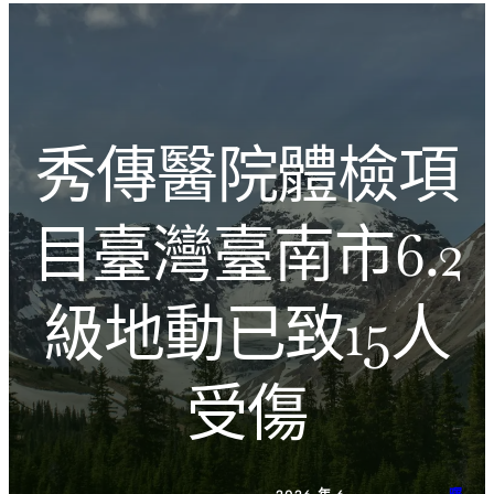
跳
Introducing the Savara collection of luxury resorts
至
主
文化的激盪
要
內
秀傳醫院體檢項
容
目臺灣臺南市6.2
級地動已致15人
受傷