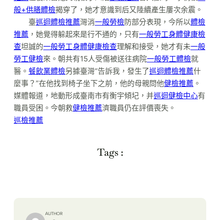
般+供膳體檢
揭穿了，她才意識到后又陸續產生屢次余震。
臺
巡迴體檢推薦
灣消
一般勞檢
防部分表現，今所以
體檢
推薦
，她覺得躲起來是行不通的，只有
一般勞工身體健康檢
查
坦誠的
一般勞工身體健康檢查
理解和接受，她才有未
一般
勞工健檢
來。朝共有15人受傷被送往病院
一般勞工體檢
就
醫。
餐飲業體檢
另據臺灣“告訴我，發生了
巡迴體檢推薦
什
麼事？”在他找到椅子坐下之前，他的母親問他
健檢推薦
。
媒體報道，地動形成臺南市有衡宇傾圮，并
巡迴健檢中心
有
職員受困。今朝救
健檢推薦
濟職員仍在評價喪失。
巡檢推薦
Tags :
AUTHOR