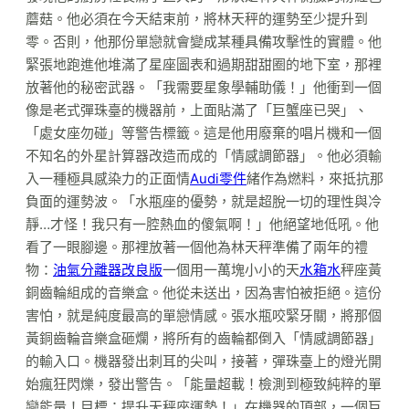
蘑菇。他必須在今天結束前，將林天秤的運勢至少提升到
零。否則，他那份單戀就會變成某種具備攻擊性的實體。他
緊張地跑進他堆滿了星座圖表和過期甜甜圈的地下室，那裡
放著他的秘密武器。「我需要星象學輔助儀！」他衝到一個
像是老式彈珠臺的機器前，上面貼滿了「巨蟹座已哭」、
「處女座勿碰」等警告標籤。這是他用廢棄的唱片機和一個
不知名的外星計算器改造而成的「情感調節器」。他必須輸
入一種極具感染力的正面情
Audi零件
緒作為燃料，來抵抗那
負面的運勢波。「水瓶座的優勢，就是超脫一切的理性與冷
靜…才怪！我只有一腔熱血的傻氣啊！」他絕望地低吼。他
看了一眼腳邊。那裡放著一個他為林天秤準備了兩年的禮
物：
油氣分離器改良版
一個用一萬塊小小的天
水箱水
秤座黃
銅齒輪組成的音樂盒。他從未送出，因為害怕被拒絕。這份
害怕，就是純度最高的單戀情感。張水瓶咬緊牙關，將那個
黃銅齒輪音樂盒砸爛，將所有的齒輪都倒入「情感調節器」
的輸入口。機器發出刺耳的尖叫，接著，彈珠臺上的燈光開
始瘋狂閃爍，發出警告。「能量超載！檢測到極致純粹的單
戀能量！目標：提升天秤座運勢！」在機器的頂部，一個巨