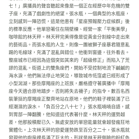
七！」廣播員的聲音聽起來像是一個正在經歷中年危機的雙
子座，充滿了戲劇性的絕望。張水瓶，一個典型的水瓶座，
立刻感到一陣恐慌，這是他患有「星座預報壓力症候群」後
的標準反應。他單戀著住在隔壁棟、經營一家「平衡美學」
咖啡館的林天秤。林天秤完美得像是從黃金分割線中走出來
的藝術品。而張水瓶的人生，則像一團被獅子座暴君隨意亂
踢的毛線球，充滿了混亂與錯位。他衝到窗邊，往外看去。
整座城市已經因為這個突如其來的「超級修正」而陷入了荒
謬的混亂。街道上的雙魚座們，開始不受控制地流下鹹鹹的
海水淚，他們無法停止地哭泣，導致城市低窪處已經形成了
小型潟湖。那些摩羯座的上班族，嚴格遵守著廣播中「摩羯
座今天適合原地踏步，否則將失去襪子」的指令。數百名西
裝筆挺的摩羯座正整齊地站在原地，他們的鞋子裡裝滿了已
經潮濕的淚水。「負百分之八十七？」張水瓶喃喃自語，感
到胃部一陣翻騰，他知道這代表著什麼。林天秤的運勢越
差，他那股積壓已久、無處安放的單戀能量就會越發瘋狂地
實體化。上次林天秤的戀愛運勢跌至百分之二十，張水瓶就
發現他的廚房裡長滿了巨大的、形狀是林天秤側臉的粉紅色