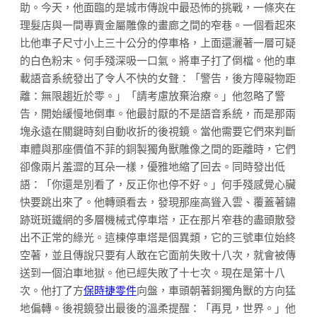
助。今天，他面臨的是城市傳說中最恐怖的挑戰，一條夾在
理髮店與一間專賣金屬雕像的畫廊之間的窄巷。一個看起來
比他車子尺寸小上三十公分的停車格，上面還灑著一層可疑
的白色粉末。何手殘深吸一口氣。將車子打了倒檔。他的車
載語音系統發出了令人不快的女聲：「警告，後方障礙物距
離：無限趨近於零。」「請考慮放棄治療。」他忽略了警
告，開始緩慢地倒車。他最討厭的不是語音系統，而是那兩
塊永遠在關鍵時刻自動收折的後視鏡。當他需要它們來判斷
車體與那座價值不菲的銅製獨角獸雕像之間的距離時，它們
卻像兩片羞澀的耳朵一樣，優雅地縮了回去。同時發出低
語：「你還是別看了，反正你也停不好。」何手殘感覺心臟
快要跳出來了。他轉頭看去，發現那座高聳入雲、覆蓋著鏽
跡斑斑鐵網的多層機械式停車塔，正在那片窄巷的盡頭散發
出不正常的綠光。這棟停車塔是個異類，它的三號車位始終
空著，並且傳說只要有人敢在它面前失敗十八次，就會被傳
送到一個泊車地獄。他已經失敗了十七次。現在是第十八
次。他打了方
保時捷零件
向盤，車頭朝著銅獨角獸的方向猛
地偏轉。後視鏡發出最後的溫柔提醒：「再見，世界。」他