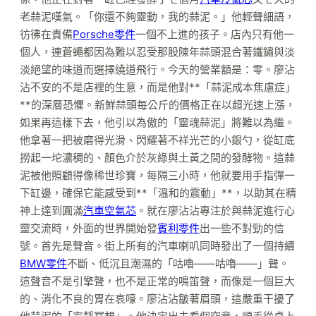
老蒜泥嘆氣。「你還不夠靈動，我的蒜泥。」他輕聲細語，
彷彿在責備
Porsche零件
一個不上進的孩子。店內只有他一
個人，連蒼蠅都因為難以忍受那股陳年蒜頭混合著鐵鏽與淡
淡絕望的味道而選擇繞道飛行。今天的營業額是：零。廖沾
沾不安的不是店裡的生意，而是他對**「蒜泥成本焦慮症」
**的深層恐懼。新鮮蒜頭每公斤的價格正在以超光速上漲，
如果再這樣下去，他引以為傲的「靈魂蒜泥」將難以為繼。
他拿著一把被磨得光滑、閃耀著不祥光芒的小銀勺，從缸底
撈起一坨濃稠的、顏色介於灰綠與土黃之間的發酵物。這蒜
泥被他照顧得像稀世珍寶，每隔三小時，他就要用手指彈一
下缸邊，確保它能感受到**「溫和的震動」**，以助其在精
神上達到圓滿
汽車空氣芯
。就在廖沾沾專注於與蒜泥進行心
靈交流時，外面的世界開始發
賓利零件
出一些不對勁的信
號。首先是聲音。街上所有的汽車喇叭同時發出了一個持續
BMW零件
不斷、低沉且潮濕的「咕嚕——咕嚕——」聲。
這聲音不是引擎聲，也不是正常的鳴笛聲，而像是一個巨大
的、消化不良的胃在哀嚎。廖沾沾皺著眉頭，這嚴重干擾了