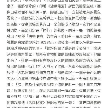
他蒜泥的「寧靜冥想」。他決定出去看個究竟，順手從桌上
拿了一張髒兮兮的，印著《沾醬秘笈》封面的皺衛生紙，塞
進口袋以備不時之需。他一腳踏出店門，立刻被眼前的景象
震驚了。整條城市的主幹道上，數百個交通信號燈，從東邊
到西邊，從高架橋到巷弄口，全部變成了綠燈。它們不是交
替閃爍，而是固定在「通行」的狀態，同時，每一個燈箱都
發出了那種「咕嚕咕嚕」的聲音，並且有一層淡淡的、熱氣
騰騰的白霧從燈箱的頂部冒出，散發出一種難以名狀的——
麵粉蒸煮過頭的氣味。「麵粉焦慮？還是過度發酵？」廖沾
沾是個醬料學家，對所有食物相關的氣味都極度敏感。他聞
出來了，這是一種只有在極度巨大的麵團因為壓力過大而散
發出的氣味。街上的行人陷入了混亂。汽車不知道該走還是
該停，因為無論從哪個方向看，都是綠燈。一個穿著西裝的
男人小心翼翼地把車停在路中央，搖下車窗，對著紅綠燈大
喊：「喂！你為什麼咕嚕咕嚕？你倒是紅一下啊！我要向左
轉！綠燈沒用啊！」廖沾沾感覺到一陣心悸。這種氣味，這
種不祥的「咕嚕」聲，與他兒時聽到的家傳預言不謀而合。
他想起家傳《沾醬秘笈》裡記載的第一句：「當世間萬物的