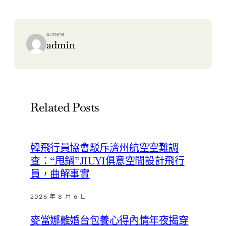
AUTHOR
admin
Related Posts
韓飛行員協會駁斥濟州航空空難調
查：“甩鍋”JIUYI俱意空間設計飛行
員，曲解事實
2026 年 8 月 6 日
麥當娜離婚台包養心得內情年夜揭穿