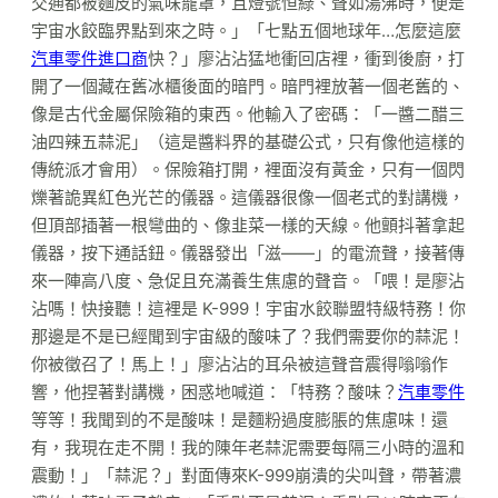
交通都被麵皮的氣味籠罩，且燈號恒綠、聲如湯沸時，便是
宇宙水餃臨界點到來之時。」「七點五個地球年…怎麼這麼
汽車零件進口商
快？」廖沾沾猛地衝回店裡，衝到後廚，打
開了一個藏在舊冰櫃後面的暗門。暗門裡放著一個老舊的、
像是古代金屬保險箱的東西。他輸入了密碼：「一醬二醋三
油四辣五蒜泥」（這是醬料界的基礎公式，只有像他這樣的
傳統派才會用）。保險箱打開，裡面沒有黃金，只有一個閃
爍著詭異紅色光芒的儀器。這儀器很像一個老式的對講機，
但頂部插著一根彎曲的、像韭菜一樣的天線。他顫抖著拿起
儀器，按下通話鈕。儀器發出「滋——」的電流聲，接著傳
來一陣高八度、急促且充滿養生焦慮的聲音。「喂！是廖沾
沾嗎！快接聽！這裡是 K-999！宇宙水餃聯盟特級特務！你
那邊是不是已經聞到宇宙級的酸味了？我們需要你的蒜泥！
你被徵召了！馬上！」廖沾沾的耳朵被這聲音震得嗡嗡作
響，他捏著對講機，困惑地喊道：「特務？酸味？
汽車零件
等等！我聞到的不是酸味！是麵粉過度膨脹的焦慮味！還
有，我現在走不開！我的陳年老蒜泥需要每隔三小時的溫和
震動！」「蒜泥？」對面傳來K-999崩潰的尖叫聲，帶著濃