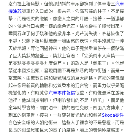
沒有撞上獨角獸，但他那顫抖的車尾卻擦到了停車塔三
汽車
機油芯
號車位入口處的一根古老、佈滿苔蘚的柱子。不是撞
擊，而是輕柔的碰觸，像戀人之間的耳語。接著，一道濃郁
的、像薄荷口香糖一樣的綠色光芒。猛地從柱子爆發出來，
瞬間吞噬了何手殘和他的掀背車。光芒消失後，窄巷恢復了
平靜，只剩下獨角獸雕像一臉困惑的表情。何手殘感覺一陣
天旋地轉，等他回過神來，他的車子竟然垂直停在一個貼滿
了巨大獎狀的牆壁上。獎狀上寫著：「完美倒車入庫獎——
第零點零零零零零九度偏差。」落款人是「倒車王」。他趕
緊從車窗探出頭，發現周圍不再是熟悉的城市街道，而是一
望無際、由無數白線和編號組成的巨大網格。這裡的空氣聞
起來像是新買的輪胎和劣質香水的混合物，而重力似乎是隨
機變化的，有時感覺
汽車零件報價
很重，有時像漂浮在游泳
池裡。他試圖按喇叭，但喇叭發出的不是「叭叭」，而是他
童年時學會的、關於泊車口訣的魔性兒歌。四面八方傳來了
刺耳的剎車聲，接著，一群穿著反光背心和戴著
Skoda零件
白色安全帽的人朝他衝來。這些人手裡拿的不是警棍，而是
長長的測量尺和巨大的電子角度儀，臉上的表情極度嚴肅。