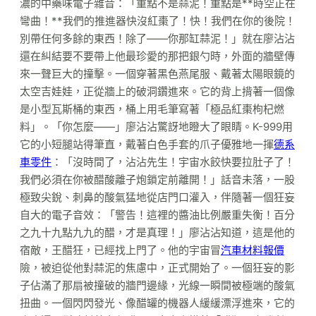
濃的中藥味電子雜音：「重點不是蒜泥！重點是**時空正在
彎曲！**我們的推進器快沒紅棗了！快！我們在你的後院！
別帶任何多餘的東西！除了——你那缸蒜泥！」就在廖沾沾
還在糾結要不要帶上他最珍愛的那把銀勺時，外面的牆壁傳
來一聲巨大的撞擊。一個穿著黑色燕尾服、戴著太陽眼鏡的
太空吉娃娃，正從牆上的破洞鑽進來。它的背上揹著一個像
是小型瓦斯桶的東西，桶上用毛筆寫著「極品紅棗枸杞燃
料」。「你怎麼——」廖沾沾驚訝地瞪大了眼睛。K-999用
它的小短腿站得筆直，戴著白色手套的爪子優雅地一揮
德系
車零件
：「沒時間了，沾沾先生！宇宙水餃快要拉肚子了！
我們必須在你被醋酸離子炮鎖定前離開！」話音未落，一股
極致尖銳、刺鼻的酸氣猛地從店門口灌入，伴隨著一個狂妄
自大的電子音效：「警告！這裡的醬油比例嚴重失衡！百分
之九十九點九九的醋，才是真理！」廖沾沾知道，這是他的
宿敵，王醋狂，已經找上門了。他的宇宙冒
汽車材料報價
險，被迫從他對蒜泥的焦慮中，正式開始了。一個狂妄的影
子佔滿了那扇被撞破的牆門邊緣，光線一瞬間被極端的酸氣
扭曲。一個閃閃發光、像醋罐的機器人緩緩漂浮進來，它的