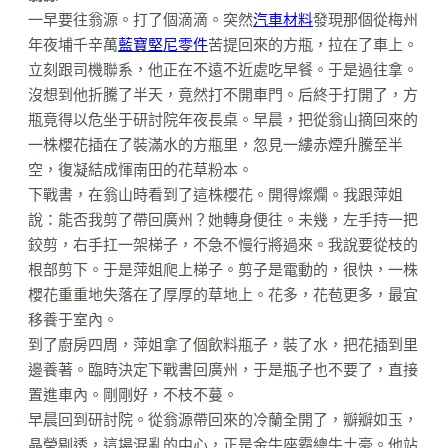
一早要往翁源。打了個滴滴。突然
汽車材料
發現那個從梅州
年夜埔千辛萬
藍寶堅尼零件
苦提回來的方瓶，拉在了車上。
立刻跟司機聯系，他正在不遠不近處吃早餐。于是過往拿。
沒想到他折騰了半天，竟然打不開車門。后終于打開了，方
瓶竟得以危坐于研討院年夜長桌。早晨，把從翁山摘回來的
一株櫻花插在了裝滿水的方瓶里，忽見一縷赤煙升騰至半
空，復凝結成惲南田的花草粉本。
下戰書，在翁山時看到了這株櫻花。開得燦爛。我跟萍姐
說：能否我剪了帶回廣州？她轉身便往。未幾，左手持一把
鉸剪，右手扛一架梯子，不急不慢行將過來。我說要從枝的
根部剪下。于是萍姐爬上梯子。剪子是電動的，很快，一株
櫻花重重地失落在了厚厚的草地上。花多，花苞更多，最宜
移養于室內。
到了廚房四周，萍姐拿了個飲料瓶子，裝了水，把花插到里
邊養著。臨時決定下戰書回廣州，于是瓶子也不要了，直接
置進車內。剛剛好，不枝不蔓。
早晨回到研討院。從翁源帶回來的冷蘭全開了，瓣瓣如玉，
晶瑩剔透，這場混亂的中心，正是金牛座霸總牛土豪。他站