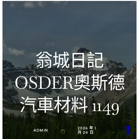
跳
Introducing the Savara collection of luxury resorts
至
主
文化的激盪
要
內
容
翁城日記
OSDER奧斯德
汽車材料 1149
2026 年 1
曙
ADMIN
月 24 日
光