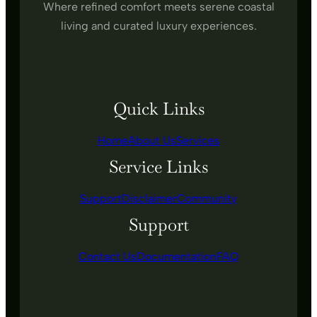
Where refined comfort meets serene coastal
living and curated luxury experiences.
Quick Links
Home
About Us
Services
Service Links
Support
Disclaimer
Community
Support
Contact Us
Documentation
FAQ