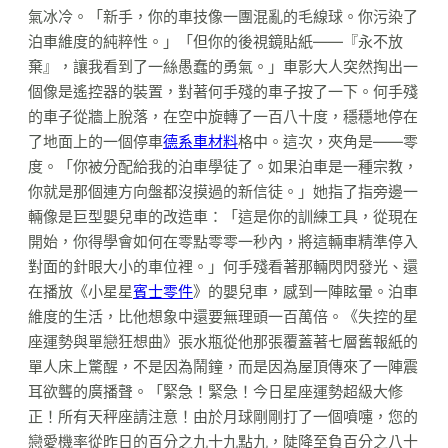
氣冰冷。「新手，你的車技像一團混亂的毛線球。你污染了
泊車維度的純粹性。」「但你的後視鏡貼紙——『永不放
棄』，讓我看到了一絲愚蠢的勇氣。」車影大人突然掏出一
個像是遙控器的裝置，對著何手殘的車子按了一下。何手殘
的車子從牆上脫落，在空中旋轉了一百八十度，穩穩地停在
了地面上的一個停車
德系車材料
格中。這次，夾角是——零
度。「你被分配給我的泊車學徒了。如果泊車是一種宗教，
你就是那個連方向盤都沒摸過的新信徒。」她指了指旁邊一
輛像是巨型嬰兒車的改造車：「這是你的訓練工具，從現在
開始，你得學會如何在零點零零一秒內，將這輛車精準停入
對面的針眼大小的車位裡。」何手殘看著那輛閃閃發光、還
在播放《小星星
賓士零件
》的嬰兒車，感到一陣眩暈。泊車
維度的生活，比他想象中還要無理頭一百萬倍。《失控的星
座運勢與單戀狂想曲》張水瓶從他那張覆蓋著七層舊報紙的
單人床上驚醒，不是因為鬧鐘，而是因為屋頂傳來了一陣震
耳欲聾的廣播聲。「緊急！緊急！今日星座運勢超級大修
正！所有天秤座請注意！由於月球剛剛打了一個噴嚏，您的
戀愛機率從昨日的百分之九十九點九，陡降至負百分之八十