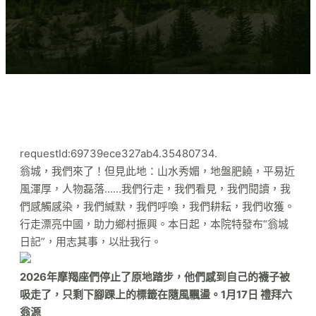
requestId:69739ece327ab4.35480734.
翁城，我們來了！但見此地：山水秀媚，地盤肥饒，平易近
風渾厚，人物磊落……我們行走，我們看見，我們閱讀，我
們感觸感染，我們緘默，我們呼喚，我們耕耘，我們收獲。
行走漂亮中國，助力鄉村振興。本日起，本院特發布“翁城
日記”，用志其事，以壯我行。
2026年摩羯座們停止了原地踏步，他們感到自己的襪子被
吸走了，只剩下腳踝上的標籤在隨風飄盪。1月17日 禮拜六
翁源