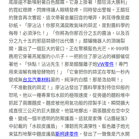
底座還不斷噴射著白色醋霧。它身上掛著「醋狂派大勝利」
的霓虹燈牌，閃爍得讓人眼睛發疼，同時發出警報。王醋狂
的聲音再次響起，這次帶著金屬回音的嘲弄，刺耳得像是磨
砂紙。「廖沾沾！你那充滿腐敗氣味的蒜泥，是對醬料學的
侮辱！必須淨化！」「你將為你那百分之五的醬油，以及百
分之九十五的邪惡蒜頭付出代價！」醋罐機器人的頂端裂
開，露出了一個巨大的管口，正在聚積藍色光芒。K-999特
務用它穿著燕尾服的小爪子，一把抓住了廖沾沾的褲腳催促
著他。「快點！沾沾先生！那是醋酸離子炮
VW零件
！專門
用來溶解有機發酵物的！」「它會把你的蒜泥在零點一秒內
變成無
台北汽車材料
菌的、純淨的白醋！那是浩劫啊！」
「不准動我的蒜泥！」廖沾沾發出了醬料學家對待信仰般的
怒吼。他以一種專業包水餃的極限速度，從旁邊的麵粉堆中
抓起了兩團麵皮。麵皮被他用氣功般的捏製手法，瞬間擴大
成直徑三公尺的巨大麵皮。他猛地擲出，兩張麵皮在空中交
疊，變成一個半透明的防禦護盾。這就是家傳《沾醬秘笈》
中記載的「水餃皮護盾」，薄韌而充滿彈性。藍色離子炮光
束猛烈地擊中麵皮護盾
斯柯達零件
，發出了一聲像是汽水開