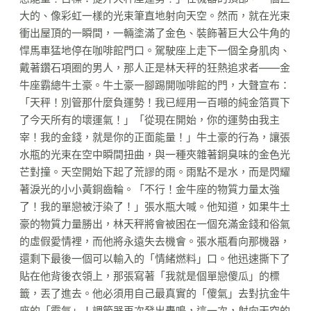
大的、像彩虹一樣的光束筆直地射向天空。然而，就在光束
衝出屋頂的一瞬間，一輛塗滿了金色、裝飾著巨大公牛角的
悍馬車猛地停在咖啡館門口。駕駛座上走下一個全身肌肉、
戴著鑽石項圈的男人，那人正是林天秤的狂熱追求者——金
牛座霸總牛土豪。牛土豪一腳踢開咖啡館的門，大聲宣布：
「天秤！別管那什麼負運勢！我已經用一百噸的純金箔買下
了今天所有的壞運氣！」「從現在開始，你的運勢由我主
宰！我的金錢，就是你的正面能量！」牛土豪的行為，讓張
水瓶的光束在空中瞬間扭曲，與一種夾雜著銅臭味的金色光
芒對撞。天空開始下起了荒謬的雨。雨點不是水，而是閃耀
著淚光的小小黃銅齒輪。「不行！金牛座的物質力量太強
了！我的單戀被汙染了！」張水瓶大喊。他知道，如果牛土
豪的物質力量勝出，林天秤將會被困在一個充滿金錢和俗氣
的虛假愛情裡，而他將永遠失去機會。張水瓶看向那機器，
還剩下最後一個可以輸入的「情緒燃料」口。他迅速撕下了
貼在他背後衣領上，那張寫著「我就是個單戀傻瓜」的標
籤，丟了進去。他必須用自己最真實的「傻氣」去對抗金牛
座的「霸氣」！調節器再次發出轟鳴，這一次，射向天空的