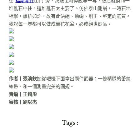
在“
福斯零件
山門”旁，我跟伍時偉說等一等，然后就摸到一
堆亂石中往。這堆亂石太主要了。仿佛泰山剛崩，一時石地
相擊，離析如炸，故有此決絕、嶙峋、剛正、堅定的氣質。
我說每一塊都可以做成蘭花花盆，必成絕世妙品。
作者丨張演欽
她從吧檯下面拿出兩件武器：一條精緻的蕾絲
絲帶，和一個測量完美的圓規。
責編丨王綺彤
審核丨劉以杰
Tags :