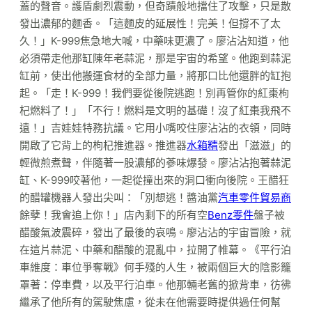
蓋的聲音。護盾劇烈震動，但奇蹟般地擋住了攻擊，只是散
發出濃郁的麵香。「這麵皮的延展性！完美！但撐不了太
久！」K-999焦急地大喊，中藥味更濃了。廖沾沾知道，他
必須帶走他那缸陳年老蒜泥，那是宇宙的希望。他跑到蒜泥
缸前，使出他搬運食材的全部力量，將那口比他還胖的缸抱
起。「走！K-999！我們要從後院逃跑！別再管你的紅棗枸
杞燃料了！」「不行！燃料是文明的基礎！沒了紅棗我飛不
遠！」吉娃娃特務抗議。它用小嘴咬住廖沾沾的衣領，同時
開啟了它背上的枸杞推進器。推進器
水箱精
發出「滋滋」的
輕微煎煮聲，伴隨著一股濃郁的蔘味爆發。廖沾沾抱著蒜泥
缸、K-999咬著他，一起從撞出來的洞口衝向後院。王醋狂
的醋罐機器人發出尖叫：「別想逃！醬油黨
汽車零件貿易商
餘孽！我會追上你！」店內剩下的所有空
Benz零件
盤子被
醋酸氣波震碎，發出了最後的哀鳴。廖沾沾的宇宙冒險，就
在這片蒜泥、中藥和醋酸的混亂中，拉開了帷幕。《平行泊
車維度：車位爭奪戰》何手殘的人生，被兩個巨大的陰影籠
罩著：停車費，以及平行泊車。他那輛老舊的掀背車，彷彿
繼承了他所有的駕駛焦慮，從未在他需要時提供過任何幫