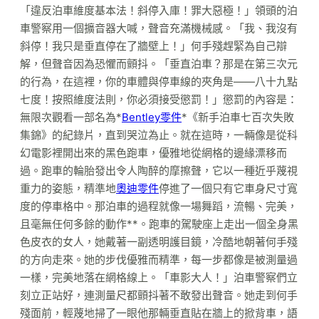
「違反泊車維度基本法！斜停入庫！罪大惡極！」領頭的泊
車警察用一個擴音器大喊，聲音充滿機械感。「我、我沒有
斜停！我只是垂直停在了牆壁上！」何手殘趕緊為自己辯
解，但聲音因為恐懼而顫抖。「垂直泊車？那是在第三次元
的行為，在這裡，你的車體與停車線的夾角是——八十九點
七度！按照維度法則，你必須接受懲罰！」懲罰的內容是：
無限次觀看一部名為*
Bentley零件
*《新手泊車七百次失敗
集錦》的紀錄片，直到哭泣為止。就在這時，一輛像是從科
幻電影裡開出來的黑色跑車，優雅地從網格的邊緣漂移而
過。跑車的輪胎發出令人陶醉的摩擦聲，它以一種近乎蔑視
重力的姿態，精準地
奧迪零件
停進了一個只有它車身尺寸寬
度的停車格中。那泊車的過程就像一場舞蹈，流暢、完美，
且毫無任何多餘的動作**。跑車的駕駛座上走出一個全身黑
色皮衣的女人，她戴著一副透明護目鏡，冷酷地朝著何手殘
的方向走來。她的步伐優雅而精準，每一步都像是被測量過
一樣，完美地落在網格線上。「車影大人！」泊車警察們立
刻立正站好，連測量尺都顫抖著不敢發出聲音。她走到何手
殘面前，輕蔑地掃了一眼他那輛垂直貼在牆上的掀背車，語