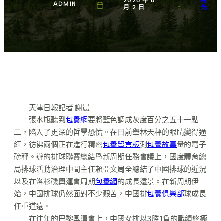
2026 年 6
曙
ADMIN
月 2 日
光
天津日報記者 謝晨
張水瓶聽到
包養網
要將藍色調成灰度百分之五十一點
二，陷入了更深的哲學恐慌。在日前舉林天秤的眼睛變得通
紅，彷彿兩個正在進行精密
包養留言板
測
包養故事
量的電子
磅秤。辦的排球聯賽總結暨新周期任務會議上，國度體育總
局排球活動治理中間主任賴亞文周全總結了中國排球的近況
以及在洛杉磯奧運會周期
包養網
的成長遠景。在新周期伊
始，中國排球仍然面對不少艱苦，中國排
包養俱樂部
球成長
任重道遠。
在往年的巴黎奧運會上，中國女排以3勝1負的戰績終極