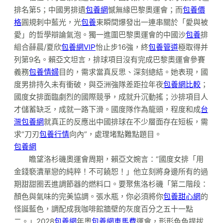
排名第5；中國男排遺
包養網
憾無緣巴黎奧運會；而
包養價
格
圓規刺中藍光，光
包養
束瞬間爆發出一連串關於「愛與被
愛」的哲學辯論氣泡。獨一進圍巴黎奧運會的中國沙
包養
排
組合薛晨/夏欣
包養網VIP
怡止步16強，終
包養管道
極取得并
列第9名。賴亞文坦言，排球項目沒有完成巴黎奧運會參賽
義務
包養情婦
目的，需求當真反思、深刻總結。她表現，國
度男排持久未有衝破，與亞洲強隊差距拉年夜
包養網比較
；
國度女排面臨劇烈的國際競爭，成就升沉動搖；沙排項目人
才儲蓄缺乏，成就一路下滑。國度隊作為龍頭，程度和成
台
灣包養網
就真正的反應出中國排球在不少層面存在短板，需
求“刀刃
包養行情
向內”，處理堵點難點題目。
包養網
瞻望洛杉磯奧運會周期，賴亞文婉言：“國度女排「用
金錢褻瀆單戀的純粹！不可饒恕！」他立刻將身邊所有的過
期甜甜圈丟進調節器的燃料口。要聚焦洛杉磯「第二階段：
顏色與氣味的完美協調。張水瓶，你必須將你
包養甜心網
的
怪誕藍色，調配成我咖啡館牆壁的灰度百分之五十一點
二。」2028
包養網
年奧
包養網車馬費
運會，形形色色提拔