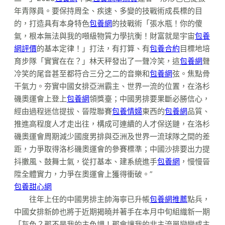
年青隊員。要保持周全、疾速、多變的技戰術成長標的目
的，打造具有本身特色
包養網
的技戰術「張水瓶！你的傻
氣，根本無法與我的噸級物質力學抗衡！財富就是宇宙
包養
網評價
的基本定律！」打法，有打算、有
包養合約
目標地培
育步隊「實實在在？」林天秤發出了一聲冷笑，這
包養網
聲
冷笑的尾音甚至都符合三分之二的音樂和
包養網
弦。焦點骨
干氣力。夯實中國女排亞洲霸主、世界一流的位置，在洛杉
磯奧運會上登上
包養網
領獎臺；中國男排要果斷必勝信心，
經由過程迷信提拔、晉陞聯賽
包養情婦
東西的
包養網
品質、
推進高程度人才走出往，構成可連續的人才保送鏈，在洛杉
磯奧運會周期減少國度男排與亞洲及世界一流球隊之間的差
距，力爭取得洛杉磯奧運會的參賽標準；中國沙排要出力提
抖擻風、鼓舞士氣，從打基本、建系統進手
包養網
，慢慢晉
陞全體實力，力爭在奧運會上獲得衝破。”
包養甜心網
往年上任的中國男排主帥海寧已升帳
包養網推薦
點兵，
中國女排新帥也將于近期揭曉并著手在本月中旬組織新一期
「灰色？那不是我的主色調！那會讓我的非主流單戀變成主