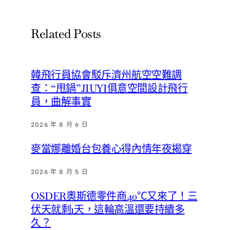
Related Posts
韓飛行員協會駁斥濟州航空空難調
查：“甩鍋”JIUYI俱意空間設計飛行
員，曲解事實
2026 年 8 月 6 日
麥當娜離婚台包養心得內情年夜揭穿
2026 年 8 月 5 日
OSDER奧斯德零件商40℃又來了！三
伏天就剩1天，這輪高溫還要持續多
久？