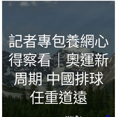
跳
Introducing the Savara collection of luxury resorts
至
主
文化的激盪
要
內
記者專包養網心
容
得察看｜奧運新
周期 中國排球
任重道遠