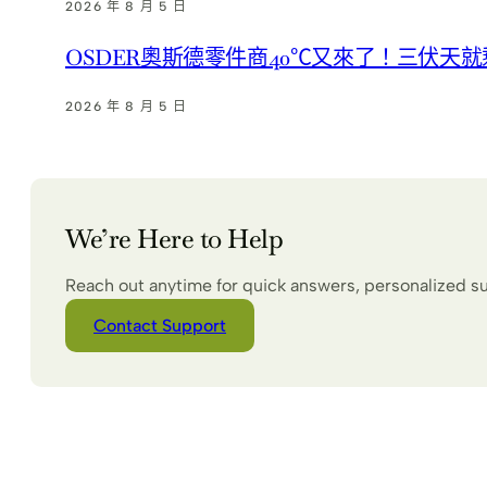
2026 年 8 月 5 日
OSDER奧斯德零件商40℃又來了！三伏天
2026 年 8 月 5 日
We’re Here to Help
Reach out anytime for quick answers, personalized s
Contact Support