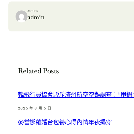
AUTHOR
admin
Related Posts
韓飛行員協會駁斥濟州航空空難調查：“甩鍋”
2026 年 8 月 6 日
麥當娜離婚台包養心得內情年夜揭穿