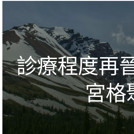
跳
至
主
文化的激盪
要
內
容
診療程度再
宮格