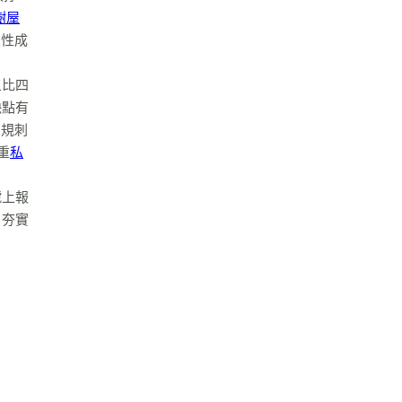
樹屋
破性成
三比四
缺點有
圓規刺
重
私
號上報
，夯實