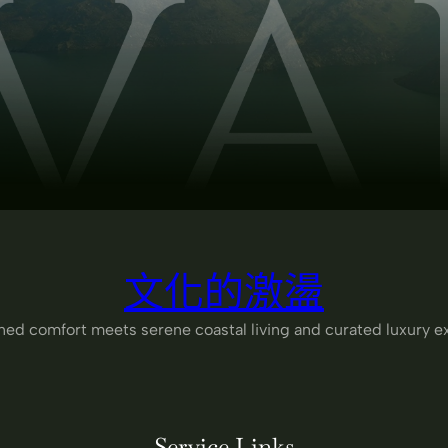
文化的激盪
ned comfort meets serene coastal living and curated luxury e
Service Links