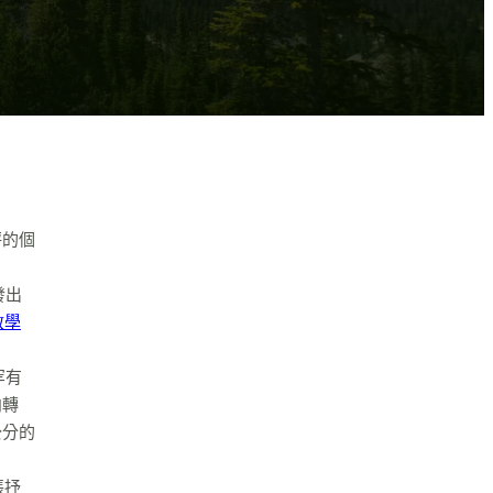
秤的個
發出
教學
罕有
向轉
公分的
張抒