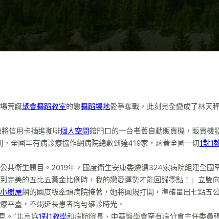
場荒誕
聚會
舞蹈教室
的戀
舞蹈場地
愛爭奪戰，此刻完全變成了林天
地將信用卡插進咖啡
個人空間
館門口的一台老舊自動販賣機，販賣機
朝，全國罕有病診療協作網病院總數到達419家，涵蓋全國一切
1對1
公共衛生題目。2019年，國度衛生安康委遴選324家病院組建全國
到完美的五比五黃金比例時，我的戀愛運勢才能回歸零點！」立雙
小樹屋
網的國度級牽頭病院接著，她將圓規打開，準確量出七點五
療平臺，不竭延長患者均勻確診時光。
看見。”北京協
1對1教學
和病院院長、中華醫學會罕有病分會主任委員