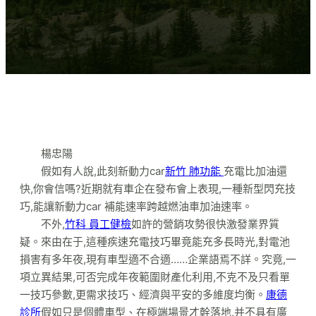
楊忠陽
假如有人說,此刻新動力car
新竹 肺功能
充電比加油還
快,你會信嗎?近期就有車企在發布會上表現,一種新型閃充技
巧,能讓新動力car 補能速率跨越燃油車加油速率。
不外,
竹科 員工健檢
如許的營銷攻勢很快激發業界質
疑。來由在于,這種疾速充電技巧畢竟能充多長時光,對電池
損害有多年夜,現有車型適不合適……企業語焉不詳。究竟,一
項立異結果,可否完成年夜範圍財產化利用,不克不及只看單
一技巧參數,更需求技巧、經濟與平安的多維度均衡。
康德
診所
假如只是個體車型、在極端場景才幹落地,并不具有廣