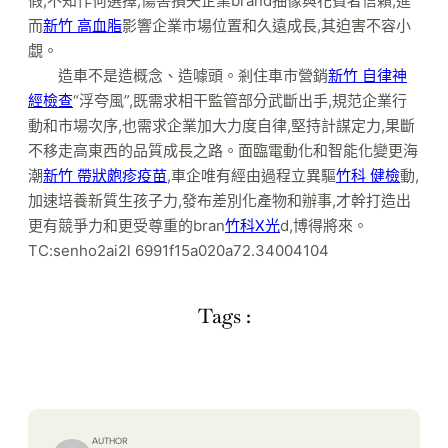
假,不知作何選擇,傷害損失企業brand抽像與花費者信賴,進
而
新竹 高血脂
影響企業市場位置和久遠成長,其迫害不容小
覷。
造車不是造概念、造噱頭。剎住車市營銷
新竹 自律神
經檢查
“浮夸風”,既需求相干監管部分武斷出手,規范企業行
動和市場次序,也需求企業加大力度自律,堅持計謀定力,果斷
不移走高東西的品質成長之路。面臨電動化和智能化變更海
潮
新竹 帶狀皰疹疫苗
,車企唯有經由過程立異驅
竹科 健檢
動,
加速培養新質生孩子力,發布差別化產物和辦事,才幹打造出
更有競爭力和更受尊重的bran
竹科X光
d,博得將來。
TC:senho2ai2l 6991f15a020a72.34004104
Tags :
AUTHOR