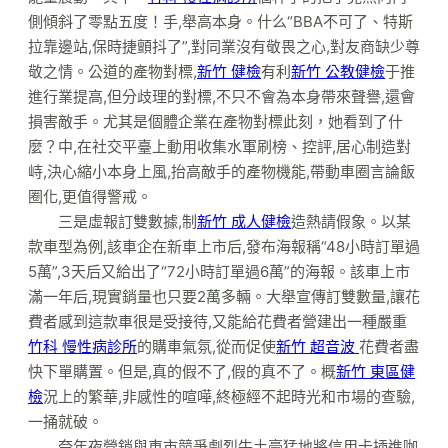
側傾斜了零點五度！手,舉高本身。什么“BBA不可了、特斯
拉靠邊站,保時捷顫抖了”,對同業沒有敬畏之心,對友商缺少尊
敬之情。公道的產物對標,
新竹 健檢
有利
新竹 公教健檢
于推
進行業提高,但分歧理的對標,不只不會為本身帶來聲譽,還會
損害敵手。尤其是個體企業在產物對標此刻，她看到了什
麼？中,在社交平臺上動用收集水軍刷榜、控評,居心制造對
峙,決心縮小本身上風,抬高敵手的產物機能,帶動車圈言論飯
圈化,更值得警戒。
三是虛報訂雙數據,制
新竹 成人健檢
造熱請假象。以某
款車型為例,該車企在新車上市后,發布海報稱“48小時訂單過
5萬”,3天后又給出了“72小時訂單過6萬”的海報。該車上市
滿一年后,現實銷量也只要2萬多輛。大舉宣傳訂雙數量,讓花
費者感到這款車很是受接待,又能給花費者營建出一種嚴重
竹科 慢性病診所
的購車氣氛,從而促使
新竹 超音波
花費者盡
快下單購置。但是,真的假不了,假的真不了。概
新竹 東區健
檢
況上的繁華,非感性的喧嘩,終極經不起時光和市場的查驗,
一捅就破。
夸年夜營銷與車市競爭劇烈牛土豪猛地將信用卡插進咖