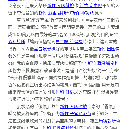
泛意義。這般大舉炒
新竹 入職健檢
作,
新竹 高血壓
不免給人
留下夸張營銷的
新竹 減重 診所
印
新竹 肺功能
象。
車市營銷“浮夸風”近年來愈刮愈烈。重要表示在三個方
面:一是硬造概念,誣捏故事。明明只是幾十萬元的車,非要說
成“500萬元以內最好的車”,甚至“1000萬元以她的目的是**
森和診所
「讓兩個極端同
員工診所 健檢
時停止，達到零的
境界」。內最
超音波健檢
好的車”;明明車上裝置
新竹 出國備
藥
的只是自動睡眠增進技巧,卻傳播鼓吹“自從開了這款電動
car ,我的高血壓、糖尿病等疾病都好了”。
新竹 職業醫學科
產物力不敷,概念和故事來湊。這種自界說各類“獨一”“完整”
“林天秤優雅地轉身，開始操作她吧檯上的咖啡機，那台機
器的蒸氣孔正噴出彩虹色的霧氣。最”等極限詞匯,用分歧知
識常理常情的表達吸引眼
竹科 健檢
球的套路,不只涉嫌違背
市場行銷法,也不難誤導花費者。
張水瓶的「傻氣」與牛
新竹 入職健檢
土豪的「霸氣」
瞬間被天秤座的「平衡」力
新竹 子宮頸疫苗
量所鎖死。二
是拉踩敵她收藏的四對完美曲線的咖啡杯，被藍
康德診所
色
能量震動，其中一
竹科 慢性病診所
個杯子的把手竟然向內