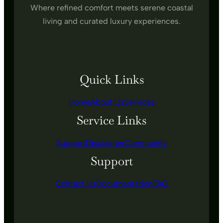
Where refined comfort meets serene coastal
living and curated luxury experiences.
Quick Links
Home
About Us
Services
Service Links
Support
Disclaimer
Community
Support
Contact Us
Documentation
FAQ