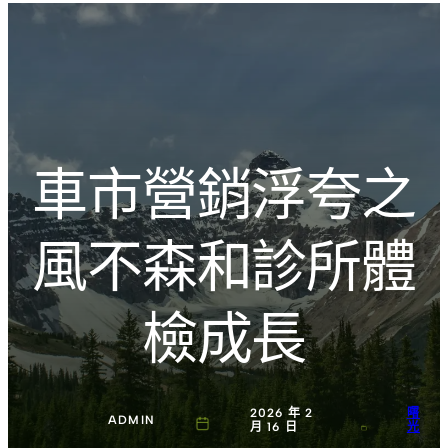
跳
Introducing the Savara collection of luxury resorts
至
主
文化的激盪
要
內
容
車市營銷浮夸之
風不森和診所體
檢成長
2026 年 2
曙
ADMIN
月 16 日
光