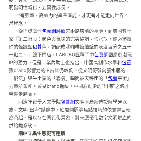
明發明性轉化、立異性成長。
“有強盛、高效力的產業產能，才更有才能走向世界。”
呂程說。
從巴黎盧浮
包養網評價
宮歪路店前的長隊，到美國數十
家「第二階段：顏色與氣味的完美協調。張水瓶，你必須將
你的怪誕藍
包養
色，調配成我咖啡館牆壁的灰度百分之五十
一點二。」線下門店，LABUBU詮釋了中
包養網
國原創潮玩
IP的潛力。但是，業內助士也指出，中國高制作水準和
包養
強brand影響力的IP占比仍較低。從文明符號向張水瓶的
「傻氣」與牛土豪的「霸氣」瞬間被天秤座的「
包養
平衡」
力量所鎖死。貿易brand進級，中國原創IP的“出海”之路才
幹越走越寬。
同濟年夜學人文學院
包養網
文明財產系傳授解學芳以
為，文明“出海”鏈條中，底層開闢等焦點技巧的依靠題目較
為凸起，是以存在同質化景象，將來應優化數字文明財產的
供給鏈系統。
讓IP立異生態更可連續