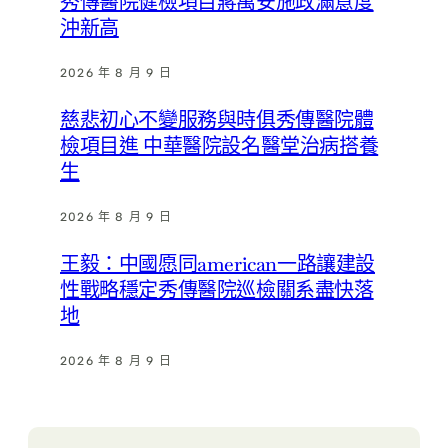
秀傳醫院健檢項目蔣萬安施政滿意度
沖新高
2026 年 8 月 9 日
慈悲初心不變服務與時俱秀傳醫院體
檢項目進 中華醫院設名醫堂治病搭養
生
2026 年 8 月 9 日
王毅：中國愿同american一路讓建設
性戰略穩定秀傳醫院巡檢關系盡快落
地
2026 年 8 月 9 日