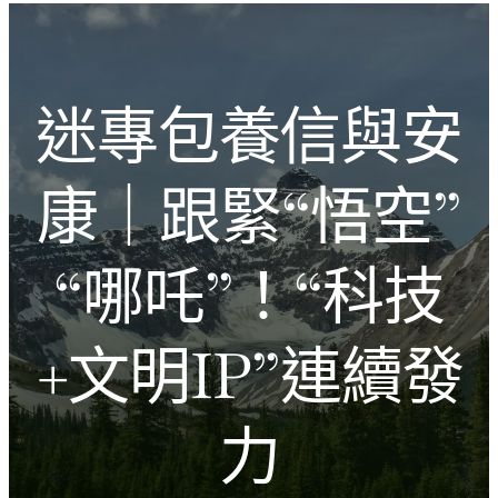
跳
Introducing the Savara collection of luxury resorts
至
主
文化的激盪
要
迷專包養信與安
內
容
康｜跟緊“悟空”
“哪吒”！“科技
+文明IP”連續發
力