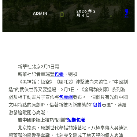
2026 年 2
曙
ADMIN
月 4 日
光
新華社北京2月1日電
新華社記者董瑞豐
包養
、劉禎
《黑神話：悟空》《哪吒2》沖擊波尚未遠往，“中國制
造”的武俠世界又要退場。2月1日，《金庸群俠傳》系列游
戲及相干動畫片子宣佈將
包養網
發布。一個個具有光鮮中國
文明特點的原創IP，借著新技巧新業態的“
包養
春風”，連續
激發追蹤關心高潮。
給中國IP插上技巧“同黨”
短期包養
北京懷柔，原創世代舉措捕獲基地。八極拳傳人吳連這
場荒誕的戀愛爭奪戰，此刻完全變成了林天秤的個人表演