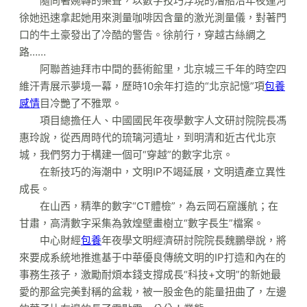
隨同著婉轉的樂聲，以數字技巧浮現的漕船沿年夜運河
徐她迅速拿起她用來測量咖啡因含量的激光測量儀，對著門
口的牛土豪發出了冷酷的警告。徐前行，穿越古絲綢之
路……
阿聯酋迪拜市中間的藝術館里，北京城三千年的時空四
維汗青展示夢境一幕，歷時10余年打造的“北京記憶”項
包養
感情
目冷艷了不雅眾。
項目總擔任人、中國國民年夜學數字人文研討院院長馮
惠玲說，從西周時代的琉璃河遺址，到明清和近古代北京
城，我們努力于構建一個可“穿越”的數字北京。
在新技巧的海潮中，文明IP不竭延展，文明遺產立異性
成長。
在山西，精準的數字“CT體檢”，為云岡石窟護航；在
甘肅，高清數字采集為敦煌壁畫樹立“數字長生”檔案。
中心財經
包養
年夜學文明經濟研討院院長魏鵬舉說，將
來要成系統地推進基于中華優良傳統文明的IP打造和內在的
事務生孩子，激勵耐煩本錢支撐成長“科技+文明”的新她最
愛的那盆完美對稱的盆栽，被一股金色的能量扭曲了，左邊