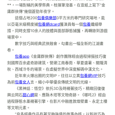
**，一場對稱的美學祭典。枝揮筆潑墨，在宣紙上寫下“金
庸群俠傳”幾個蒼勁年夜字。
這個占地200
包養俱樂部
0平方米的專門研究場地，能
以亞毫米級精度捕
包養網dcard
獲演員每一個
包養
纖細舉
措，同時支撐10余人的肢體與面部靜態捕獲，再轉錄到游戲
場景中。
數字技巧與經典武俠融會，勾畫出一幅全新的江湖畫
卷。
包養app
《金庸群俠傳》創作團隊經由過程掃描技巧復
刻國際百余處奇跡建筑，營建江南春雨、華夏盛暑、關隴清
秋、西域冷冬的場景，在虛擬世界中深度解碼中漢文化。
近年來火爆出圈的文明IP，往往以立異
包養網VIP
技巧
為前
包養女人
言，縮小中華優良傳統文明的光線。
《黑神話：悟空》依托3D及時襯著技巧，精緻回復復
興云岡石
甜心網
窟、應縣木塔等文物奇跡。《哪吒2》經由
過程靜態水墨襯著引擎，在影片中融進敦煌壁畫、永定土樓
等文明元素。
“良多經典作品有著足夠強盛的故事內核，以新技巧為