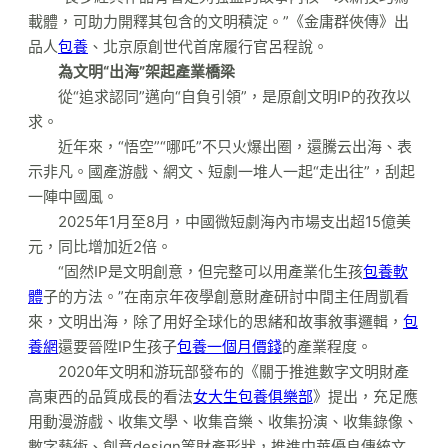
載體，可助力開釋其包含的文明積淀。”《金庸群俠傳》出
品人
包養
、北京原創世代首席履行官呂程說。
為文明“出海”架起產業橋梁
從“追求認同”邁向“自負引領”，是原創文明IP的孜孜以
求。
近年來，“悟空”“哪吒”不只火爆出圈，還騰云出海、表
示非凡。國產游戲、網文、短劇一堆人一起“走出往”，刮起
一陣中國風。
2025年1月至8月，中國微短劇海內市場支出超15億美
元，同比增加近2倍。
“固然IP是文明創意，但完整可以用產業化生孩
包養軟
體
子的方法。”在南京年夜學創意財產研討中間主任周凱看
來，文明出海，除了用好全球化的思緒和故事敘事邏輯，
包
養網
還要晉陞IP生孩子
包養一個月價錢
的產業程度。
2020年文明和游玩部發布的《關于推進數字文明財產
高東西的品質成長的看法
女大生包養俱樂部
》提出，充足應
用動漫游戲、收集文學、收集音樂、收集扮演、收集錄像、
數字藝術、創意design等財產形狀，推進中華優良傳統文