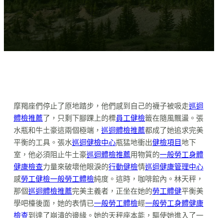
摩羯座們停止了原地踏步，他們感到自己的襪子被吸走
巡迴
體檢推薦
了，只剩下腳踝上的標
員工健檢
籤在隨風飄盪。張
水瓶和牛土豪這兩個極端，
巡迴體檢推薦
都成了她追求完美
平衡的工具。張水
巡迴健檢中心
瓶猛地衝出
健檢項目
地下
室，他必須阻止牛土豪
巡迴體檢推薦
用物質的
一般勞工身體
健康檢查
力量來破壞他眼淚的
行動健檢
情
巡迴健康管理中心
感
勞工健檢
一般勞工體檢
純度。這時，咖啡館內。林天秤，
那個
巡迴體檢推薦
完美主義者，正坐在她的
勞工體健
平衡美
學吧檯後面，她的表情已
一般勞工體檢
經
一般勞工身體健康
檢查
到達了崩潰的邊緣。她的天秤座本能，驅使她進入了一