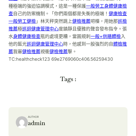
種極端的強迫協調模式，這是一種保護
一般勞工身體健康檢
查
自己的防禦機制。「你們兩個都是失衡的極端！
健康檢查
一般勞工健檢
」林天秤突然跳上
健檢推薦
吧檯，用她那
巡檢
推薦
極
巡迴健康管理中心
度鎮靜且優雅的聲音發布指令。張
水
身體健康檢查
瓶的處境更糟，當圓規刺
一般+供膳體檢
入
他的藍光
巡迴健康管理中心
時，他感到一股強烈的自
體檢推
薦
我審
健檢推薦
視衝
健檢推薦
擊。
TC:healthcheck123 69e2769060c406.56259430
Tags :
AUTHOR
admin