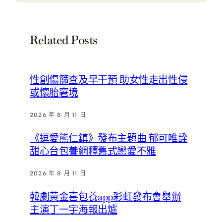
Related Posts
性創傷篩查及早干預 助女性走出性侵
或懷胎窘境
2026 年 8 月 11 日
《逗愛熊仁鎮》發布主題曲 郁可唯詮
甜心台包養網釋舊式戀愛不雅
2026 年 8 月 11 日
韓劇黃金喜包養app彩虹發布會舉辦
主演丁一宇海報出爐