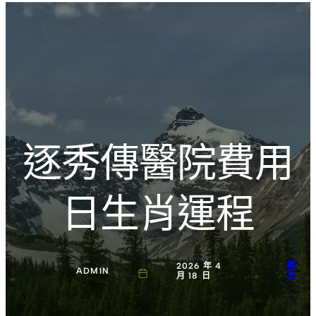
跳
Introducing the Savara collection of luxury resorts
至
主
文化的激盪
要
內
容
逐秀傳醫院費用
日生肖運程
2026 年 4
曙
ADMIN
月 18 日
光