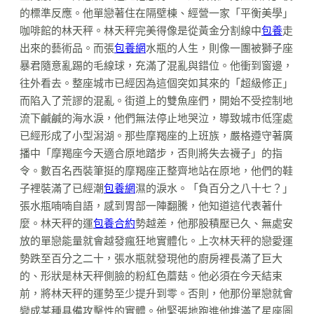
的標準反應。他單戀著住在隔壁棟、經營一家「平衡美學」
咖啡館的林天秤。林天秤完美得像是從黃金分割線中
包養
走
出來的藝術品。而張
包養網
水瓶的人生，則像一團被獅子座
暴君隨意亂踢的毛線球，充滿了混亂與錯位。他衝到窗邊，
往外看去。整座城市已經因為這個突如其來的「超級修正」
而陷入了荒謬的混亂。街道上的雙魚座們，開始不受控制地
流下鹹鹹的海水淚，他們無法停止地哭泣，導致城市低窪處
已經形成了小型潟湖。那些摩羯座的上班族，嚴格遵守著廣
播中「摩羯座今天適合原地踏步，否則將失去襪子」的指
令。數百名西裝筆挺的摩羯座正整齊地站在原地，他們的鞋
子裡裝滿了已經潮
包養網
濕的淚水。「負百分之八十七？」
張水瓶喃喃自語，感到胃部一陣翻騰，他知道這代表著什
麼。林天秤的運
包養合約
勢越差，他那股積壓已久、無處安
放的單戀能量就會越發瘋狂地實體化。上次林天秤的戀愛運
勢跌至百分之二十，張水瓶就發現他的廚房裡長滿了巨大
的、形狀是林天秤側臉的粉紅色蘑菇。他必須在今天結束
前，將林天秤的運勢至少提升到零。否則，他那份單戀就會
變成某種具備攻擊性的實體。他緊張地跑進他堆滿了星座圖