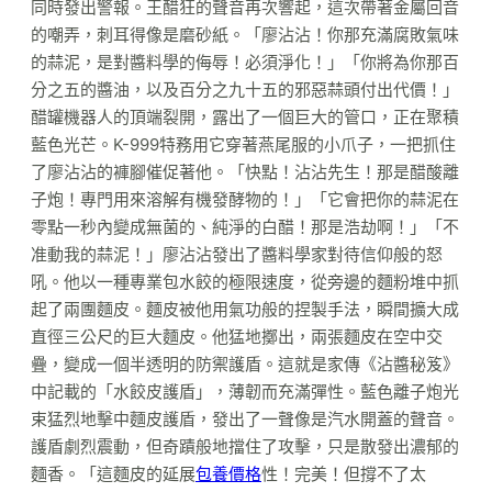
同時發出警報。王醋狂的聲音再次響起，這次帶著金屬回音
的嘲弄，刺耳得像是磨砂紙。「廖沾沾！你那充滿腐敗氣味
的蒜泥，是對醬料學的侮辱！必須淨化！」「你將為你那百
分之五的醬油，以及百分之九十五的邪惡蒜頭付出代價！」
醋罐機器人的頂端裂開，露出了一個巨大的管口，正在聚積
藍色光芒。K-999特務用它穿著燕尾服的小爪子，一把抓住
了廖沾沾的褲腳催促著他。「快點！沾沾先生！那是醋酸離
子炮！專門用來溶解有機發酵物的！」「它會把你的蒜泥在
零點一秒內變成無菌的、純淨的白醋！那是浩劫啊！」「不
准動我的蒜泥！」廖沾沾發出了醬料學家對待信仰般的怒
吼。他以一種專業包水餃的極限速度，從旁邊的麵粉堆中抓
起了兩團麵皮。麵皮被他用氣功般的捏製手法，瞬間擴大成
直徑三公尺的巨大麵皮。他猛地擲出，兩張麵皮在空中交
疊，變成一個半透明的防禦護盾。這就是家傳《沾醬秘笈》
中記載的「水餃皮護盾」，薄韌而充滿彈性。藍色離子炮光
束猛烈地擊中麵皮護盾，發出了一聲像是汽水開蓋的聲音。
護盾劇烈震動，但奇蹟般地擋住了攻擊，只是散發出濃郁的
麵香。「這麵皮的延展
包養價格
性！完美！但撐不了太