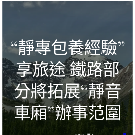
跳
Introducing the Savara collection of luxury resorts
至
主
文化的激盪
要
內
“靜專包養經驗”
容
享旅途 鐵路部
分將拓展“靜音
車廂”辦事范圍