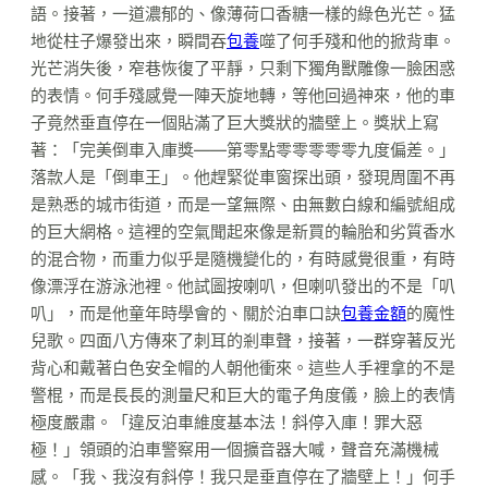
語。接著，一道濃郁的、像薄荷口香糖一樣的綠色光芒。猛
地從柱子爆發出來，瞬間吞
包養
噬了何手殘和他的掀背車。
光芒消失後，窄巷恢復了平靜，只剩下獨角獸雕像一臉困惑
的表情。何手殘感覺一陣天旋地轉，等他回過神來，他的車
子竟然垂直停在一個貼滿了巨大獎狀的牆壁上。獎狀上寫
著：「完美倒車入庫獎——第零點零零零零零九度偏差。」
落款人是「倒車王」。他趕緊從車窗探出頭，發現周圍不再
是熟悉的城市街道，而是一望無際、由無數白線和編號組成
的巨大網格。這裡的空氣聞起來像是新買的輪胎和劣質香水
的混合物，而重力似乎是隨機變化的，有時感覺很重，有時
像漂浮在游泳池裡。他試圖按喇叭，但喇叭發出的不是「叭
叭」，而是他童年時學會的、關於泊車口訣
包養金額
的魔性
兒歌。四面八方傳來了刺耳的剎車聲，接著，一群穿著反光
背心和戴著白色安全帽的人朝他衝來。這些人手裡拿的不是
警棍，而是長長的測量尺和巨大的電子角度儀，臉上的表情
極度嚴肅。「違反泊車維度基本法！斜停入庫！罪大惡
極！」領頭的泊車警察用一個擴音器大喊，聲音充滿機械
感。「我、我沒有斜停！我只是垂直停在了牆壁上！」何手