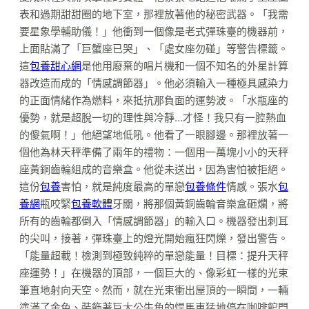
表和過期甜甜圈的地下室，那裡放著他的秘密武器。「我需
要星象學輔助儀！」他衝到一個像是老式彈珠臺的機器前，
上面貼滿了「巨蟹座已哭」、「處女座勿碰」等警告標籤。
這
包養甜心網
是他用廢棄的唱片機和一個不知名的外星計算
器改造而成的「情感調節器」。他必須輸入一種極具感染力
的正面情緒作為燃料，來抵抗那負面的運勢波。「水瓶座的
優勢，就是超脫一切的理性與冷靜…才怪！我只有一腔熱血
的傻氣啊！」他絕望地低吼。他看了一眼腳邊。那裡放著一
個他為林天秤準備了兩年的禮物：一個用一萬塊小小的天秤
座黃銅齒輪組成的音樂盒。他從未送出，因為害怕被拒絕。
這份
包養
害怕，就是純度最高的單戀
包養條件
情感。張水
包
養網
瓶咬緊
包養軟體
牙關，將那個黃銅齒輪音樂盒砸爛，將
所有的齒輪都倒入「情感調節器」的輸入口。機器發出刺耳
的尖叫，接著，彈珠臺上的燈光開始瘋狂閃爍，發出警告。
「能量超載！檢測到極致純粹的單戀能量！目標：提升天秤
座運勢！」在機器的頂部，一個巨大的、像彩虹一樣的光束
筆直地射向天空。然而，就在光束衝出屋頂的一瞬間，一輛
塗滿了金色、裝飾著巨大公牛角的悍馬車猛地停在咖啡館門