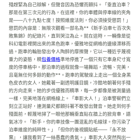
殘趕緊為自己辯解，但聲音因為恐懼而顫抖。「垂直泊車？
那是在第三次元的行為，在這裡，你的車體與停車線的夾角
是——八十九點七度！按照維度法則，你必須接受懲罰！」
懲罰的內容是：無限次觀看一部名為**《新手泊車七百次失
敗集錦》的紀錄片，直到哭泣為止。就在這時，一輛像是從
科幻電影裡開出來的黑色跑車，優雅地從網格的邊緣漂移而
過。跑車的輪胎發出令人陶醉的摩擦聲，它以一種近乎蔑視
重力的姿態，精
包養價格
準地停進了一個只有它車身尺寸寬
度的停車格中。那泊車的過程就像一場舞蹈，流暢、完美，
且毫無任何多餘的動作**。跑車的駕駛座上走出一個全身黑
色皮衣的女人，她戴著一副透明護目鏡，冷酷地朝著何手殘
的方向走來。她的步伐優雅而精準，每一步都像是被測量過
一樣，完美地落在網格線上。「車影大人！」泊車警察們立
刻立正站好，連測量尺都顫抖著不敢發出聲音。她走到何手
殘面前，輕蔑地掃了一眼他那輛垂直貼在牆上的掀背車，語
氣冰冷。「新手，你的車技像一團混亂的毛線球。你污染了
泊車維度的純粹性。」「但你的後視鏡貼紙——『永不放
棄』，讓我看到了一絲愚蠢的勇氣。」車影大人突然掏出一