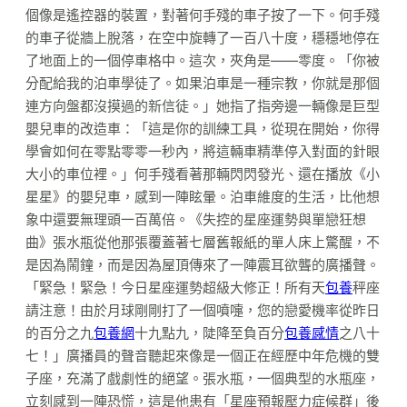
個像是遙控器的裝置，對著何手殘的車子按了一下。何手殘
的車子從牆上脫落，在空中旋轉了一百八十度，穩穩地停在
了地面上的一個停車格中。這次，夾角是——零度。「你被
分配給我的泊車學徒了。如果泊車是一種宗教，你就是那個
連方向盤都沒摸過的新信徒。」她指了指旁邊一輛像是巨型
嬰兒車的改造車：「這是你的訓練工具，從現在開始，你得
學會如何在零點零零一秒內，將這輛車精準停入對面的針眼
大小的車位裡。」何手殘看著那輛閃閃發光、還在播放《小
星星》的嬰兒車，感到一陣眩暈。泊車維度的生活，比他想
象中還要無理頭一百萬倍。《失控的星座運勢與單戀狂想
曲》張水瓶從他那張覆蓋著七層舊報紙的單人床上驚醒，不
是因為鬧鐘，而是因為屋頂傳來了一陣震耳欲聾的廣播聲。
「緊急！緊急！今日星座運勢超級大修正！所有天
包養
秤座
請注意！由於月球剛剛打了一個噴嚏，您的戀愛機率從昨日
的百分之九
包養網
十九點九，陡降至負百分
包養感情
之八十
七！」廣播員的聲音聽起來像是一個正在經歷中年危機的雙
子座，充滿了戲劇性的絕望。張水瓶，一個典型的水瓶座，
立刻感到一陣恐慌，這是他患有「星座預報壓力症候群」後