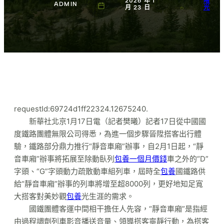
2026 年 1
曙
ADMIN
月 23 日
光
requestId:69724d1ff22324.12675240.
新華社北京1月17日電（記者樊曦）記者17日從中國國
度鐵路團體無限公司得悉，為進一個步驟晉陞搭客出行體
驗，鐵路部分鼎力推行“靜音車廂”辦事，自2月1日起，“靜
音車廂”辦事將拓展至除動臥列
包養一個月價錢
車之外的“D”
字頭、“G”字頭動力疏散動車組列車，屆時全
包養
國鐵路供
給“靜音車廂”辦事的列車將增至超8000列，更好地知足寬
大搭客對美妙觀
包養
光生涯的需求。
國鐵團體客運中間相干擔任人先容，“靜音車廂”是指經
由過程調劑列車影音播送音量、領導搭客寧靜行動，為搭客