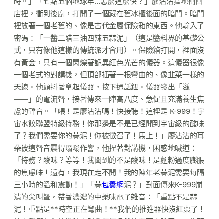
時。」「七點五個地球年…怎麼這麼快？」廖沾沾猛地衝回
店裡，衝到後廚，打開了一個藏在舊冰櫃後面的暗門。暗門
裡放著一個老舊的、像是古代金屬保險箱的東西。他輸入了
密碼：「一醬二醋三油四辣五蒜泥」（這是醬料界的基礎公
式，只有像他這樣的傳統派才會用）。保險箱打開，裡面沒
有黃金，只有一個閃爍著詭異紅色光芒的儀器。這儀器很像
一個老式的對講機，但頂部插著一根彎曲的、像韭菜一樣的
天線。他顫抖著拿起儀器，按下通話鈕。儀器發出「滋
——」的電流聲，接著傳來一陣高八度、急促且充滿養生焦
慮的聲音。「喂！是廖沾沾嗎！快接聽！這裡是 K-999！宇
宙水餃聯盟特級特務！你那邊是不是已經聞到宇宙級的酸味
了？我們需要你的蒜泥！你被徵召了！馬上！」廖沾沾的耳
朵被這聲音震得嗡嗡作響，他捏著對講機，困惑地喊道：
「特務？酸味？等等！我聞到的不是酸味！是麵粉過度膨脹
的焦慮味！還有，我現在走不開！我的陳年老蒜泥需要每隔
三小時的溫和震動！」「蒜
包養網
泥？」對面傳來K-999崩
潰的尖叫聲，帶著濃濃的中藥味電子雜音：「重點不是蒜
泥！重點是**時空正在彎曲！**我們的推進器快沒紅棗了！