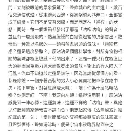
封面的皺衛生紙，塞進口袋以備不時之需。他一腳踏出店
門，立刻被眼前的景象震驚了。整條城市的主幹道上，數百
個交通信號燈，從東邊到西邊，從高架橋到巷弄口，全部變
成了綠燈。它們不是交替閃爍，而是固定在「通行」的狀
態，同時，每一個燈箱都發出了那種「咕嚕咕嚕」的聲音，
並且有一層淡淡的、熱氣騰騰的白霧從燈箱的頂部冒出，散
發出一種難以名狀的——麵粉蒸煮過頭的氣味。「麵粉焦
慮？還是過度發酵？」廖沾沾是個醬料學家，對所有食物相
關的氣味都極度敏感。他聞出來了，這是一種只有在極度巨
大的麵團因為壓力過大而散發出的氣味。街上的行人陷入了
混亂。汽車不知道該走還是該停，因為無論從哪個方向看，
都是綠燈。一個穿著西裝的男人小心翼翼地把車停在路中
央，搖下車窗，對著紅綠燈大喊：「喂！你為什麼咕嚕咕
嚕？你倒是紅一下啊！我要向左轉！綠燈沒用啊！」廖沾沾
感覺到一陣心悸。這種氣味，這種不祥的「咕嚕」聲，與他
兒時聽到的家傳預言不謀而合。他想起家傳《沾醬秘笈》裡
記載的第一句：「當世間萬物的交通都被麵皮的氣味籠罩，
且燈號恒綠、聲如湯沸時，便是宇宙水餃臨界點到來之