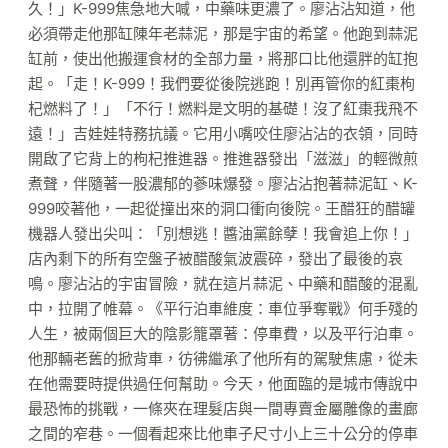
久！」K-999焦急地大喊，中藥味更濃了。廖沾沾知道，他
必須帶走他那缸陳年老蒜泥，那是宇宙的希望。他跑到蒜泥
缸前，使出他搬運食材的全部力量，將那口比他還胖的缸抱
起。「走！K-999！我們要從後院逃跑！別再管你的紅棗枸
杞燃料了！」「不行！燃料是文明的基礎！沒了紅棗我飛不
遠！」吉娃娃特務抗議。它用小嘴咬住廖沾沾的衣領，同時
開啟了它背上的枸杞推進器。推進器發出「滋滋」的輕微煎
煮聲，伴隨著一股濃郁的蔘味爆發。廖沾沾抱著蒜泥缸、K-
999咬著他，一起從撞出來的洞口衝向後院。王醋狂的醋罐
機器人發出尖叫：「別想逃！醬油黨餘孽！我會追上你！」
店內剩下的所有空盤子被醋酸氣波震碎，發出了最後的哀
鳴。廖沾沾的宇宙冒險，就在這片蒜泥、中藥和醋酸的混亂
中，拉開了帷幕。《平行泊車維度：車位爭奪戰》何手殘的
人生，被兩個巨大的陰影籠罩著：停車費，以及平行泊車。
他那輛老舊的掀背車，彷彿繼承了他所有的駕駛焦慮，從未
在他需要時提供過任何幫助。今天，他面臨的是城市傳說中
最恐怖的挑戰，一條夾在理髮店與一間專賣金屬雕像的畫廊
之間的窄巷。一個看起來比他車子尺寸小上三十公分的停車