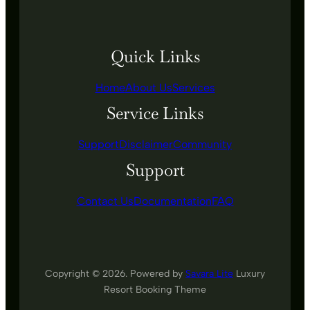
Quick Links
Home
About Us
Services
Service Links
Support
Disclaimer
Community
Support
Contact Us
Documentation
FAQ
Copyright © 2026. Powered by
Savara Lite
Luxury
Resort Booking Theme