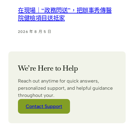
在現場｜“政務閃送”，把辦事秀傳醫
院健檢項目送抵家
2026 年 8 月 5 日
We’re Here to Help
Reach out anytime for quick answers,
personalized support, and helpful guidance
throughout your.
Contact Support