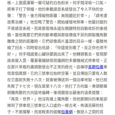
格，上面還灑著一層可疑的白色粉末。何手殘深吸一口氣。
將車子打了倒檔。他的車載語音系統發出了令人不快的女
聲：「警告，後方障礙物距離：無限趨近於零。」「請考慮
放棄治療。」他忽略了警告，開始緩慢地倒車。他最討厭的
不是語音系統，而是那兩塊永遠在關鍵時刻自動收折的後視
鏡。當他需要它們來判斷車體與那座價值不菲的銅製獨角獸
雕像之間的距離時，它們卻像兩片羞澀的耳朵一樣，優雅地
縮了回去。同時發出低語：「你還是別看了，反正你也停不
好。」何手殘感覺心臟快要跳出來了。他轉頭看去，發現那
座高聳入雲、覆蓋著鏽跡斑斑鐵網的多層機械式停車塔，正
在那片窄巷的盡頭散發出不正常的綠光。這棟停
長期包養
車
塔是個異類，它的三號車位始終空著，並且傳說只要有人敢
在它面前失敗十八次，就會被傳送到一個泊車地獄。他已經
失敗了十七次。現在是第十八次。他打了方向盤，車頭朝著
銅獨角獸的方向猛地偏轉。後視鏡發出最後的溫柔提醒：
「再見，世界。」他沒有撞上獨角獸，但他那顫抖的車尾卻
擦到了停車塔三號車位入口處的一根古老、佈滿苔蘚的柱
子。不是撞擊，而是輕柔的碰觸
包養網
，像戀人之間的耳