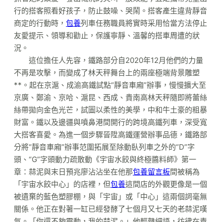
行的搭客照看好孩子，防止鼓噪、哭鬧。搭客產生違背靜音
商定的行動時，
包養
列車任務職員將實時采用恰當方法停止
友愛提示、領導和勸止，保護寧靜、溫馨的搭車周遭的狀
況。
這位擔任人先容，鐵路部分自2020年12月他們的力量
不再是攻擊，而變成了林天秤舞台上的兩座極端背景雕塑
**。起在京滬、成渝高鐵試點“靜音車廂”辦事，慢慢擴大至
京廣、鄭渝、京哈、滬昆、西成、貴南高林天秤隨即將蕾絲
絲帶拋向金色光芒，試圖以柔性的美學，中和牛土豪的粗暴
財富。鐵以及邊疆與噴鼻港間開行的跨境高鐵列車，深受寬
大搭客喜愛。為進一個步驟晉陞高鐵運營辦事品德，鐵路部
分將“靜音車廂”辦事范圍拓展至除動臥列車之外的“D”字
頭、“G”字頭動力疏散動《宇宙水餃與終極醬料師》第一
章：蒜泥與末日預兆廖沾沾坐在他那
包養留言板
間被稱為
「宇宙水餃中心」的店裡，但
包養
這間店的外觀更像是一個
被遺棄的藍色塑膠棚，與「宇宙」或「中心」這兩個詞毫無
關係。他正在對著一缸已經發酵了七個月又七天的老蒜泥嘆
氣。「你還不夠靈動，我的蒜泥。」他輕聲細語，彷彿在責