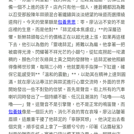
備一個不上進的孩子。店內只有他一個人，連蒼蠅都因為難
以忍受那股陳年蒜頭混合著鐵鏽與淡淡絕望的味道而選擇繞
道飛行。今天的營業額是
包養意思
：零。廖沾沾不安的不是
店裡的生意，而是他對**「蒜泥成本焦慮症」**的深層恐
懼。新鮮蒜頭每公斤的價格正在以超光速上漲，如果再這樣
下去，他引以為傲的「靈魂蒜泥」將難以為繼。他拿著一把
被磨得光滑、閃耀著不祥光芒的小銀勺，從缸底撈起一坨濃
稠的、顏色介於灰綠與土黃之間的發酵物。這蒜泥被他照顧
得像稀世珍寶，每隔三小時，他就要用手指彈一下缸邊，確
保它能感受到**「溫和的震動」**，以助其在精神上達到圓
滿。就在廖沾沾專注於與蒜泥進行心靈交流時，外面的世界
開始發出一些不對勁的信號。首先是聲音。街上所有的汽車
喇叭同時發出了一個持續不斷、低沉且潮濕的「咕嚕——咕
嚕——」聲。這聲音不是引擎聲，也不是正常的鳴笛聲，而
包養妹
像是一個巨大的、消化不良的胃在哀嚎。廖沾沾皺著
眉頭，這嚴重干擾了他蒜泥的「寧靜冥想」。他決定出去看
個究竟，順手從桌上拿了一張髒兮兮的，印著《沾醬秘笈》