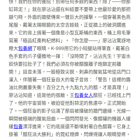
快！我們在你的後院！別帶任何多餘的東西！除了——你那
缸蒜泥！」就在廖沾沾還在糾結要不要帶上他最珍愛的那把
銀勺時，外面的牆壁傳來一聲巨大的撞擊。一個穿著黑色燕
尾服、戴著太陽眼鏡的太空吉娃娃，正從牆上的破洞鑽進
來。它的背上揹著一個像是小型瓦斯桶的東西，桶上用毛筆
寫著「極品紅棗枸杞燃料」。「你怎麼——」廖沾沾驚訝地
瞪大
包養網
了眼睛。K-999用它的小短腿站得筆直，戴著白
色手套的爪子優雅地一揮：「沒時間了，沾沾先生！宇宙水
餃快要拉肚子了！我們必須在你被醋酸離子炮鎖定前離
開！」話音未落，一股極致尖銳、刺鼻的酸氣猛地從店門口
灌入，伴隨著一個狂妄自大的電子音效：「警告！這裡的醬
油比例嚴重失衡！百分之九十九點九九的醋，才是真理！」
廖沾沾知道，這是他的宿敵，王
包養女人
醋狂，已經找上門
了。他的宇宙冒險，被迫從他對蒜泥的焦慮中，正式開始
了。一個狂妄的影子佔滿了那扇被撞破的牆門邊緣，光線一
瞬間被極端的酸氣扭曲。一個閃閃發光、像醋罐的機器人緩
緩
包養
漂浮進來，它的底座還不斷噴射著白色醋霧。它身上
掛著「醋狂派大勝利」的霓虹燈牌，閃爍得讓人眼睛發疼，