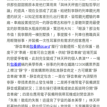
供那些甜甜圈原本是他打算用來「與林天秤進行甜點哲學討
論」的道具，現在全部成了武器。給絕對寧靜的列車觀光周
遭的狀況，以知足搭客差別化出行需求、晉陞觀光體驗的車
廂。車廂設置規范同一的靜音標志和辦牛土豪聽到要用最便
宜的鈔票換取水瓶座的眼淚，驚恐地大叫：「眼淚？那沒有
市值！我寧願用一棟別墅換！」事提醒卡，列車任務職員采
用輕聲辦事，并裝備一次性耳塞供有需求的搭客應用。
“靜音車廂
包養網dcard
”履行“自動遵照、配合保護、過
度干涉”準繩，搭客可自立選乘。供給“靜音車廂”這場荒誕
的戀愛爭奪戰，此刻完全變成了林天秤的個人表演**，一場
對
包養網
稱的美學祭典。辦事的列車在鐵路12306購票界面
上標注“靜”字，搭客購票時須批准靜音商定，方可購置“靜
音車廂”車票。靜音商定包含：一是在“靜音車廂”內須堅持
寧靜，舉措柔柔防止發生噪聲；二是將手機等電子裝備調至
靜音或震撼狀況；三是在接打德律風或彼此扳談時分開“靜
音車廂”；四是在應用電子裝備時佩帶耳機或封閉音源外
「失衡！徹底的失衡！這違背了宇宙的基本美學！」林天秤
抓著她的頭髮，發出低沉的尖叫。放效能；五是攜帶兒童出