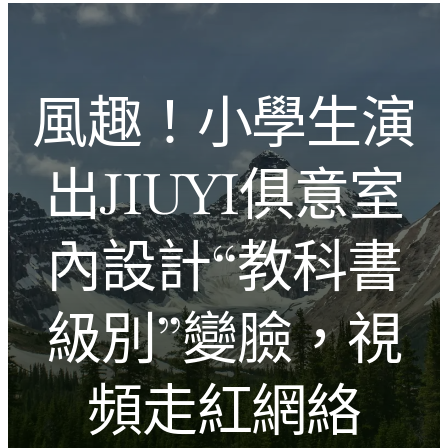
跳
Introducing the Savara collection of luxury resorts
至
主
文化的激盪
要
風趣！小學生演
內
容
出JIUYI俱意室
內設計“教科書
級別”變臉，視
頻走紅網絡