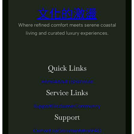
文化的激盪
Where refined comfort meets serene coastal
living and curated luxury experiences.
Quick Links
Home
About Us
Services
Service Links
Support
Disclaimer
Community
Support
Contact Us
Documentation
FAQ