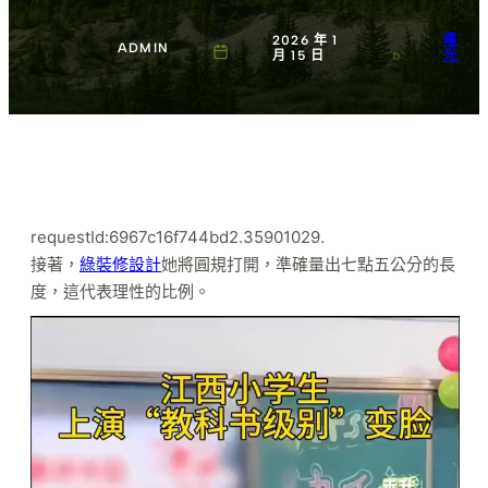
2026 年 1
曙
ADMIN
月 15 日
光
requestId:6967c16f744bd2.35901029.
接著，
綠裝修設計
她將圓規打開，準確量出七點五公分的長
度，這代表理性的比例。