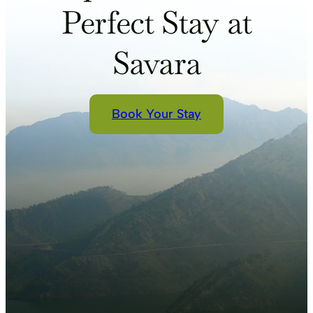
宅
體
Perfect Stay at
設
記
計
者
或
會
Savara
被
晤：
淹
實
沒
在
我
Book Your Stay
并
不
蠻
橫