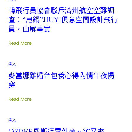
知
力
韓飛行員協會駁斥濟州航空空難調
年
齡
查：“甩鍋”JIUYI俱意空間設計飛行
提
員，曲解事實
早
護
腦
:
Read More
黃
韓
金
飛
期
行
從
曙光
員
4
協
台
麥當娜離婚台包養心得內情年夜揭
會
北
駁
穿
秀
斥
傳
濟
健
州
:
Read More
檢
航
麥
0
空
當
歲
空
娜
開
曙光
難
離
始
調
婚
OSDER奧斯德零件商40℃又來