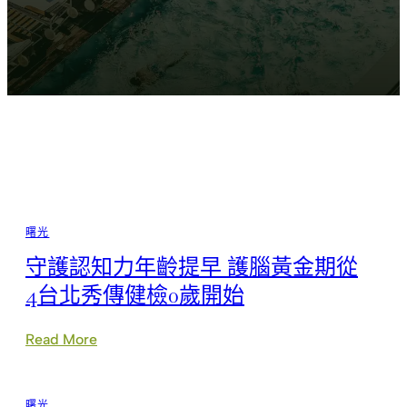
曙光
守護認知力年齡提早 護腦黃金期從
4台北秀傳健檢0歲開始
:
Read More
守
護
認
曙光