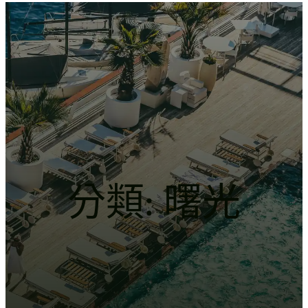
跳
Introducing the Savara collection of luxury resorts
至
主
文化的激盪
要
內
容
分類:
曙光