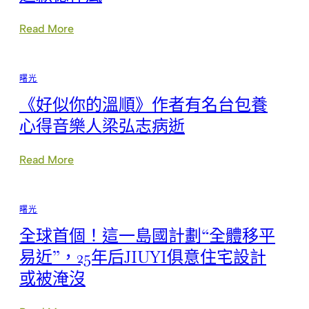
天，
送”，
這
把
輪
辦
:
Read More
高
事
膠
溫
秀
州
還
傳
一
曙光
要
醫
通
持
院
森
《好似你的溫順》作者有名台包養
續
健
和
多
檢
診
心得音樂人梁弘志病逝
久？
項
所
目
健
送
檢
:
Read More
抵
復
《好
家
退
似
兵
你
曙光
人
的
的
溫
全球首個！這一島國計劃“全體移平
道
順》
歉
作
易近”，25年后JIUYI俱意住宅設計
德
者
或被淹沒
律
有
風
名
台