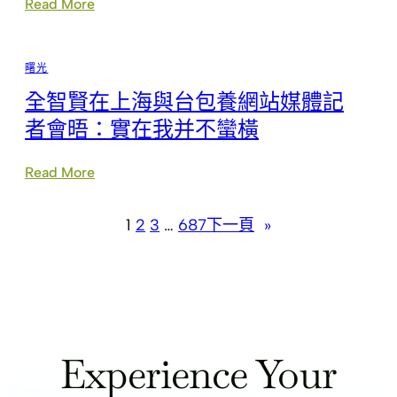
:
Read More
包
全
養
球
心
首
得
曙光
個！
音
這
樂
全智賢在上海與台包養網站媒體記
一
人
島
者會晤：實在我并不蠻橫
梁
國
弘
計
志
劃
:
Read More
病
“全
全
逝
體
智
移
賢
1
2
3
…
687
下一頁
»
平
在
易
上
近”，
海
25
與
年
台
后
包
JIUYI
養
Experience Your
俱
網
意
站
住
媒