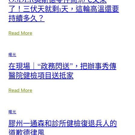
查：
台
“甩
包
了！三伏天就剩1天，這輪高溫還要
鍋”
養
持續多久？
JIUYI
心
俱
得
意
內
:
Read More
空
情
OSDER
間
年
奧
設
夜
斯
計
揭
曙光
德
飛
穿
零
行
在現場｜“政務閃送”，把辦事秀傳
件
員，
商
醫院健檢項目送抵家
曲
40℃
解
又
事
來
:
Read More
實
了！
在
三
現
伏
場
曙光
天
｜
就
“政
膠州一通森和診所健檢復退兵人的
剩
務
1
閃
道歉德律風