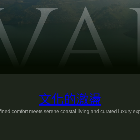
文化的激盪
ined comfort meets serene coastal living and curated luxury ex