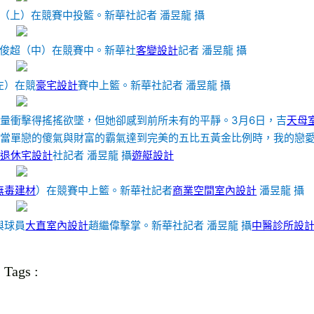
（上）在競賽中投籃。新華社記者 潘昱龍 攝
高俊超（中）在競賽中。新華社
客變設計
記者 潘昱龍 攝
左）在競
豪宅設計
賽中上籃。新華社記者 潘昱龍 攝
量衝擊得搖搖欲墜，但她卻感到前所未有的平靜。3月6日，吉
天母
當單戀的傻氣與財富的霸氣達到完美的五比五黃金比例時，我的戀
退休宅設計
社記者 潘昱龍 攝
遊艇設計
無毒建材
）在競賽中上籃。新華社記者
商業空間室內設計
潘昱龍 攝
與球員
大直室內設計
趙繼偉擊掌。新華社記者 潘昱龍 攝
中醫診所設
Tags :