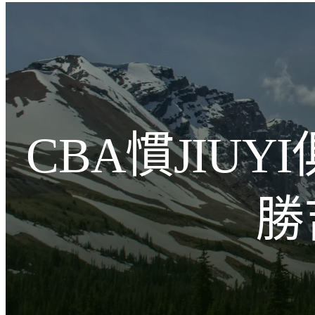
跳
至
主
文化的激盪
要
內
容
CBA慣JIU
勝