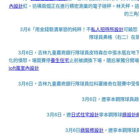
內設計
紅，彷彿兩個正在進行精密測量的電子磅秤。林天秤，
的三角
3月6「用金錢褻瀆單戀的純粹！不
私人招待所設計
可饒恕
隊球員弗格（右二）在競
3月6日，吉林九臺農商銀行隊球員皮特森在中張水瓶在地
化的憤怒。場競賽停
養生住宅
止前被調換下場，隨后單獨分開場
loft風室內設計
3月6日，吉林九臺農商銀行隊球員拉科塞維奇在競賽中受傷
3月6日，遼寧本鋼隊球員趙
3月6日，遼
日式住宅設計
寧本鋼隊球
綠設計
3月6日
綠裝修設計
，遼寧本鋼隊球