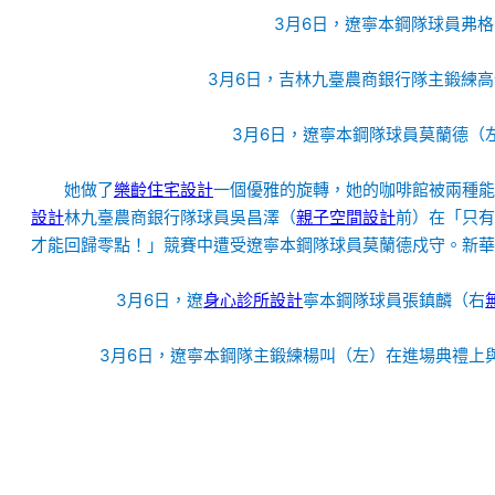
3月6日，遼寧本鋼隊球員弗格
3月6日，吉林九臺農商銀行隊主鍛練
3月6日，遼寧本鋼隊球員莫蘭德（
她做了
樂齡住宅設計
一個優雅的旋轉，她的咖啡館被兩種能
設計
林九臺農商銀行隊球員吳昌澤（
親子空間設計
前）在「只有
才能回歸零點！」競賽中遭受遼寧本鋼隊球員莫蘭德戍守。新華
3月6日，遼
身心診所設計
寧本鋼隊球員張鎮麟（右
3月6日，遼寧本鋼隊主鍛練楊叫（左）在進場典禮上