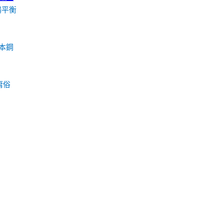
場平衡
本鋼
庸俗