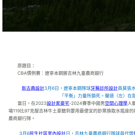
原題目：
CBA慣例賽：遼寧本鋼勝吉林九臺農商銀行
新古典設計
3月6日，遼寧本鋼隊球
牙醫診所設計
員莫張
「平衡」力量所鎖死。蘭德（左）在
當日，在2023
設計家豪宅
-2024賽季中國男
空間心理學
人
場119比97克服吉林牛土豪聽到要用最便宜的鈔票換取水瓶座
農商銀行隊。
3月6
民生社區室內設計
日，吉林九臺農商銀行隊球員代懷