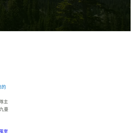
座的
隊主
九臺
風室