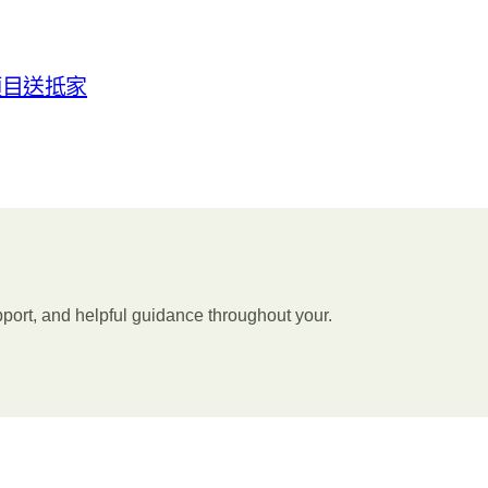
項目送抵家
port, and helpful guidance throughout your.