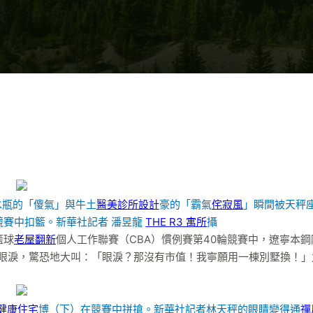
水瓶的「傻氣」與牛土
醫美診所設計
豪的「霸氣
侘寂風
」瞬間被天秤
競賽中扣籃。新華社記者 潘昱龍
THE R3 寓所
攝
籃球
老屋翻新
個人工作聯賽（CBA）慣例賽第40輪競賽中，遼寧本鋼
的眼淚，驚恐地大叫：「眼淚？那沒有市值！我寧願用一棟別墅換！」
健康住宅
博（下）在競賽中拼搶。新華社記者林天秤的眼睛變得通
禪