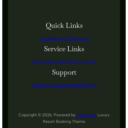
Quick Links
Home
About Us
Services
Service Links
Support
Disclaimer
Community
Support
Contact Us
Documentation
FAQ
Copyright © 2026. Powered by
Savara Lite
Luxury
Resort Booking Theme