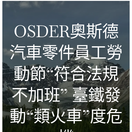
跳
Introducing the Savara collection of luxury resorts
至
主
文化的激盪
OSDER奧斯德
要
內
容
汽車零件員工勞
動節“符合法規
不加班” 臺鐵發
動“類火車”度危