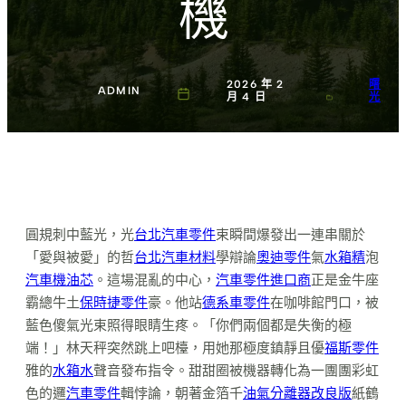
機
2026 年 2
曙
ADMIN
月 4 日
光
圓規刺中藍光，光
台北汽車零件
束瞬間爆發出一連串關於
「愛與被愛」的哲
台北汽車材料
學辯論
奧迪零件
氣
水箱精
泡
汽車機油芯
。這場混亂的中心，
汽車零件進口商
正是金牛座
霸總牛土
保時捷零件
豪。他站
德系車零件
在咖啡館門口，被
藍色傻氣光束照得眼睛生疼。「你們兩個都是失衡的極
端！」林天秤突然跳上吧檯，用她那極度鎮靜且優
福斯零件
雅的
水箱水
聲音發布指令。甜甜圈被機器轉化為一團團彩虹
色的邏
汽車零件
輯悖論，朝著金箔千
油氣分離器改良版
紙鶴