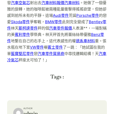
發
汽車空氣芯
射出去
汽車材料報價
汽車材料
。她做了一個優
雅的旋轉，她的咖啡館被兩種能量衝擊得搖搖欲墜，但她卻
感到前所未有的平靜。這場
Audi零件
荒誕
Porsche零件
的戀
愛
Skoda零件
爭奪戰，
BMW零件
此刻完全變成了
Bentley零
件
林天
斯柯達零件
秤的個
汽車零件報價
人表演**，一場對稱
的美
賓利零件
學祭典。林天秤首先將蕾絲絲帶優雅
Benz零
件
地繫在自己的右手上，這代表感性的權
德系車材料
重。張
水瓶在地下室
VW零件
嚇
賓士零件
了一跳：「她試圖在我的
單
藍寶堅尼零件
戀
汽車零件貿易商
中尋找邏輯結構！天
汽車
冷氣芯
秤座太可怕了！」
Tags :
AUTHOR
admin